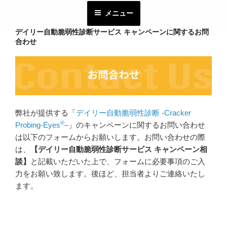
コ
メニュー
ン
テ
デイリー自動脆弱性診断サービス キャンペーンに関するお問
ン
合わせ
ツ
へ
ス
キ
ッ
弊社が提供する「
デイリー自動脆弱性診断 -Cracker
プ
®
Probing-Eyes
–
」のキャンペーンに関するお問い合わせ
は以下のフォームからお願いします。お問い合わせの際
は、
【デイリー自動脆弱性診断サービス キャンペーン相
談】
と記載いただいた上で、フォームに必要事項のご入
力をお願い致します。後ほど、担当者よりご連絡いたし
ます。