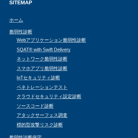
a
SITEMAP
n
ホーム
n
e
脆弱性診断
l
Webアプリケーション脆弱性診断
SQAT® with Swift Delivery
ネットワーク脆弱性診断
スマホアプリ脆弱性診断
IoTセキュリティ診断
ペネトレーションテスト
クラウドセキュリティ設定診断
ソースコード診断
アタックサーフェス調査
標的型攻撃リスク診断
脆弱性診断保守