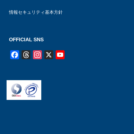
情報セキュリティ基本方針
OFFICIAL SNS
F
T
I
X
Y
a
h
n
o
c
r
s
u
e
e
t
T
b
a
a
u
o
d
g
b
o
s
r
e
k
a
C
m
h