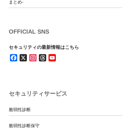
まとめ-
OFFICIAL SNS
セキュリティの最新情報はこちら
F
X
I
T
Y
a
n
h
o
c
s
r
u
e
t
e
T
b
a
a
u
セキュリティサービス
o
g
d
b
o
r
s
e
k
a
脆弱性診断
m
脆弱性診断保守