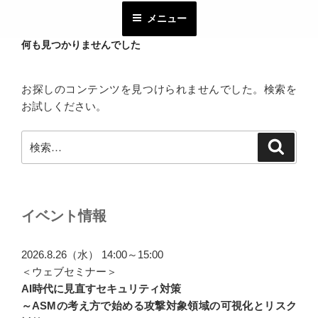
コ
メニュー
ン
テ
何も見つかりませんでした
ン
ツ
お探しのコンテンツを見つけられませんでした。検索を
へ
お試しください。
ス
キ
検
検
ッ
索
索:
プ
イベント情報
2026.8.26（水） 14:00～15:00
＜ウェブセミナー＞
AI時代に見直すセキュリティ対策
～ASMの考え方で始める攻撃対象領域の可視化とリスク