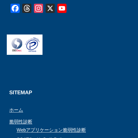
F
T
I
X
Y
a
h
n
o
c
r
s
u
e
e
t
T
b
a
a
u
o
d
g
b
o
s
r
e
k
a
C
m
h
a
SITEMAP
n
ホーム
n
e
脆弱性診断
l
Webアプリケーション脆弱性診断