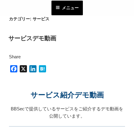
コ
メニュー
ン
テ
カテゴリー:
サービス
ン
ツ
サービスデモ動画
へ
ス
キ
Share
ッ
プ
F
X
L
H
a
i
a
c
n
t
e
k
e
サービス紹介デモ動画
b
e
n
o
d
a
BBSecで提供しているサービスをご紹介するデモ動画を
o
I
公開しています。
k
n