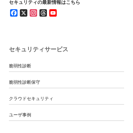
セキュリティの最新情報はこちら
F
X
I
T
Y
a
n
h
o
c
s
r
u
e
t
e
T
b
a
a
u
セキュリティサービス
o
g
d
b
o
r
s
e
k
a
脆弱性診断
m
脆弱性診断保守
クラウドセキュリティ
ユーザ事例