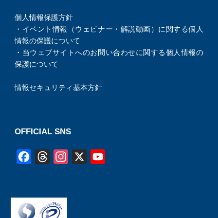
個人情報保護方針
・
イベント情報（ウェビナー・解説動画）に関する個人
情報の保護について
・
当ウェブサイトへのお問い合わせに関する個人情報の
保護について
情報セキュリティ基本方針
OFFICIAL SNS
F
T
I
X
Y
a
h
n
o
c
r
s
u
e
e
t
T
b
a
a
u