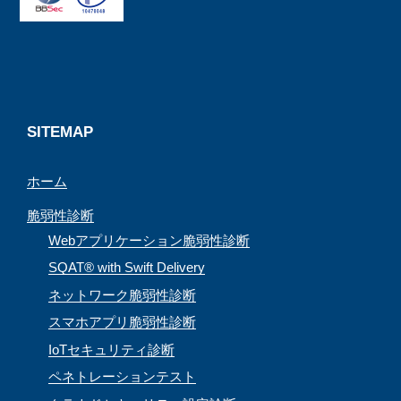
o
d
g
b
o
s
r
e
k
a
C
m
h
a
SITEMAP
n
ホーム
n
e
脆弱性診断
l
Webアプリケーション脆弱性診断
SQAT® with Swift Delivery
ネットワーク脆弱性診断
スマホアプリ脆弱性診断
IoTセキュリティ診断
ペネトレーションテスト