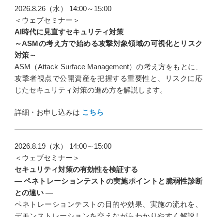
ゲ
2026.8.26（水） 14:00～15:00
ー
＜ウェブセミナー＞
AI時代に見直すセキュリティ対策
シ
～ASMの考え方で始める攻撃対象領域の可視化とリスク
ョ
対策～
ン
ASM（Attack Surface Management）の考え方をもとに、
攻撃者視点で公開資産を把握する重要性と、リスクに応
じたセキュリティ対策の進め方を解説します。
詳細・お申し込みは
こちら
2026.8.19（水） 14:00～15:00
＜ウェブセミナー＞
セキュリティ対策の有効性を検証する
― ペネトレーションテストの実施ポイントと脆弱性診断
との違い ―
ペネトレーションテストの目的や効果、実施の流れを、
デモンストレーションを交えながらわかりやすく解説し