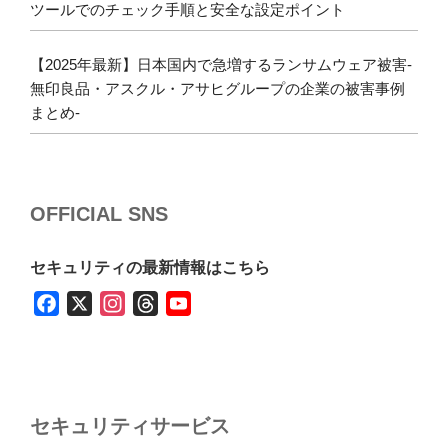
ツールでのチェック手順と安全な設定ポイント
【2025年最新】日本国内で急増するランサムウェア被害-
無印良品・アスクル・アサヒグループの企業の被害事例
まとめ-
OFFICIAL SNS
セキュリティの最新情報はこちら
F
X
I
T
Y
a
n
h
o
c
s
r
u
e
t
e
T
b
a
a
u
セキュリティサービス
o
g
d
b