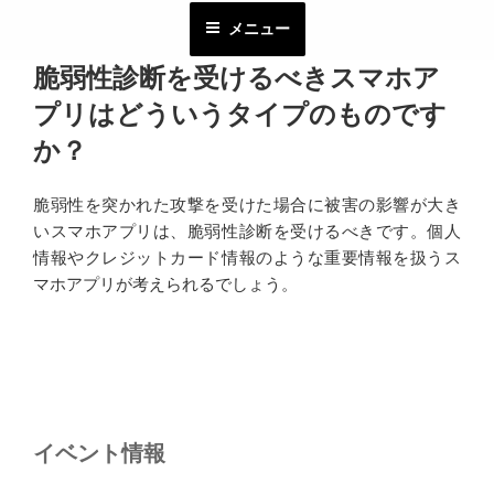
コ
メニュー
ン
テ
脆弱性診断を受けるべきスマホア
ン
プリはどういうタイプのものです
ツ
へ
か？
ス
キ
脆弱性を突かれた攻撃を受けた場合に被害の影響が大き
ッ
いスマホアプリは、脆弱性診断を受けるべきです。個人
プ
情報やクレジットカード情報のような重要情報を扱うス
マホアプリが考えられるでしょう。
投
稿
ナ
イベント情報
ビ