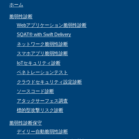
ホーム
n
e
脆弱性診断
l
Webアプリケーション脆弱性診断
SQAT® with Swift Delivery
ネットワーク脆弱性診断
スマホアプリ脆弱性診断
IoTセキュリティ診断
ペネトレーションテスト
クラウドセキュリティ設定診断
ソースコード診断
アタックサーフェス調査
標的型攻撃リスク診断
脆弱性診断保守
デイリー自動脆弱性診断