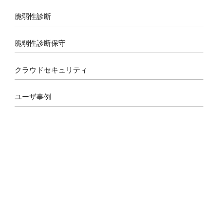
o
r
s
e
k
a
脆弱性診断
m
脆弱性診断保守
クラウドセキュリティ
ユーザ事例