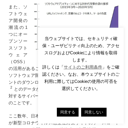
また、ソ
フトウェ
ア開発の
潮流の1
つにオー
当ウェブサイトでは、セキュリティ確
プンソー
保・ユーザビリティ向上のため、アクセ
スソフト
スログおよびCookieにより情報を取得
ウェア
します。
（OSS）
詳しくは「
サイトのご利用条件
」をご確
の活用があることも、注意すべきポイントです。世界の
認ください。なお、本ウェブサイトのご
ソフトウェア開発組織によるオープンソースコンポーネ
利用に際してはCookieの使用の可否を
ントのダウンロード数は、一社平均で年間37万超に上る*
2
選択してください。
とのデータがあります。同時に、OSSプロジェクトに
3
対するサイバー攻撃は前年比4.3倍に増加している *
と
のことです。
同意する
同意しない
ここ数年、日本においても、企業ばかりでなく、東京都
が新型コロナウイルス感染症対策サイトのソースコード