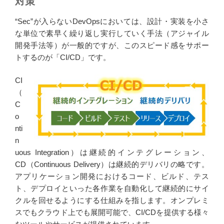
対策
“Sec”が入らないDevOpsにおいては、設計・実装を小さ
な単位で素早く繰り返し実行していく手法（アジャイル
開発手法等）が一般的ですが、このスピード感をサポー
トするのが「CI/CD」です。
CI
（
C
o
nti
n
uous Integration）は継続的インテグレーション、
CD（Continuous Delivery）は継続的デリバリの略です。
アプリケーション開発におけるコード、ビルド、テス
ト、デプロイといった各作業を自動化して継続的にサイ
クルを回せるようにする仕組みを指します。オンプレミ
スでもクラウド上でも展開可能で、CI/CDを提供する様々