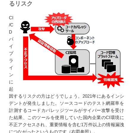
るリスク
CI
/C
D
パ
イ
プ
ラ
イ
ン
に
起
因するリスクの方はどうでしょう。2021年にあるインシ
デントが発生しました。ソースコードのテスト網羅率を
計測するコードカバレッジツールがサイバー攻撃を受け
た結果、このツールを使用していた国内企業のCI環境に
不正アクセスされ、重要情報を含む1万件以上の情報漏洩
につながったというものです（右図参照）。