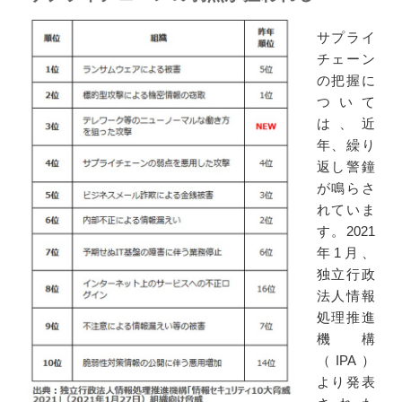
サプライ
チェーン
の把握に
ついて
は、近
年、繰り
返し警鐘
が鳴らさ
れていま
す。2021
年1月、
独立行政
法人情報
処理推進
機構
（IPA）
より発表