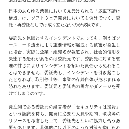
日本のあらゆる業種において見受けられる「多重下請け
構造」は、ソフトウェア開発においても例外でなく、委
託・再委託なしでは成り立たないのが現状です。
委託先を原因とするインシデントであっても、例えばソ
ースコード流出により重要情報が漏洩する被害が発生し
た場合、実際に企業・組織名が報道され、社会的信用を
失墜する恐れがあるのは委託元です。委託先に対する管
理の甘さによりインシデントを招いた責任から免れるこ
とはできません。委託先も、インシデントを引き起こし
たとなれば、取引停止等、事業の存続自体が危ぶまれる
恐れもあります。委託元と委託先の両方がダメージを受
けてしまうのです。
発注側である委託元の経営者が「セキュリティは投資」
という認識を持ち、開発に必要な人員や期間、環境等の
リソースを考慮した上で、委託先と互いに協力し合う必
要があります。具体的には以下のような対策が挙げられ