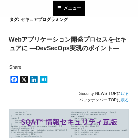
コ
メニュー
ン
テ
タグ:
セキュアプログラミング
ン
ツ
Webアプリケーション開発プロセスをセキ
へ
ュアに ―DevSecOps実現のポイント―
ス
キ
ッ
Share
プ
F
X
L
H
a
i
a
Security NEWS TOPに
戻る
c
n
t
バックナンバー TOPに
戻る
e
k
e
b
e
n
o
d
a
o
I
k
n