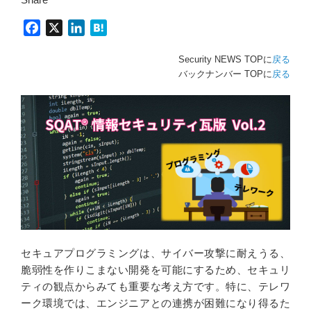
F
X
L
H
a
i
a
Security NEWS TOPに
戻る
c
n
t
バックナンバー TOPに
戻る
e
k
e
b
e
n
o
d
a
o
I
k
n
セキュアプログラミングは、サイバー攻撃に耐えうる、
脆弱性を作りこまない開発を可能にするため、セキュリ
ティの観点からみても重要な考え方です。特に、テレワ
ーク環境では、エンジニアとの連携が困難になり得るた