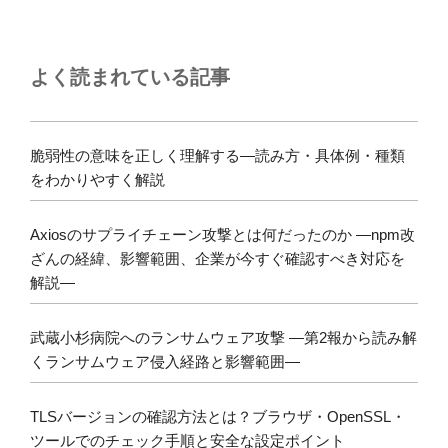
よく読まれている記事
脆弱性の意味を正しく理解する―読み方・具体例・種類
をわかりやすく解説
Axiosのサプライチェーン攻撃とは何だったのか ―npm改
ざんの経緯、影響範囲、企業が今すぐ確認すべき対応を
解説―
武蔵小杉病院へのランサムウェア攻撃 ―第2報から読み解
くランサムウェア侵入経路と影響範囲―
TLSバージョンの確認方法とは？ブラウザ・OpenSSL・
ツールでのチェック手順と安全な設定ポイント