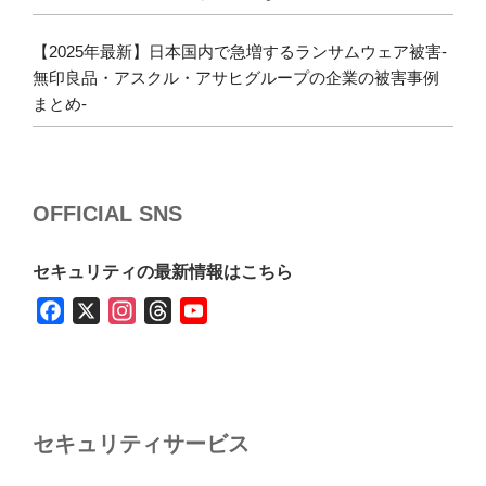
【2025年最新】日本国内で急増するランサムウェア被害-
無印良品・アスクル・アサヒグループの企業の被害事例
まとめ-
OFFICIAL SNS
セキュリティの最新情報はこちら
F
X
I
T
Y
a
n
h
o
c
s
r
u
e
t
e
T
b
a
a
u
セキュリティサービス
o
g
d
b
o
r
s
e