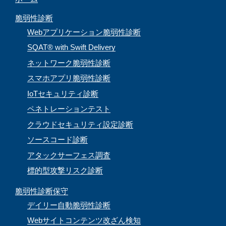
e
脆弱性診断
l
Webアプリケーション脆弱性診断
SQAT® with Swift Delivery
ネットワーク脆弱性診断
スマホアプリ脆弱性診断
IoTセキュリティ診断
ペネトレーションテスト
クラウドセキュリティ設定診断
ソースコード診断
アタックサーフェス調査
標的型攻撃リスク診断
脆弱性診断保守
デイリー自動脆弱性診断
Webサイトコンテンツ改ざん検知