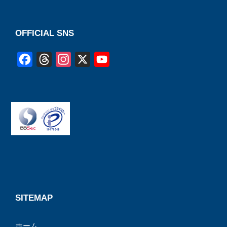
OFFICIAL SNS
F
T
I
X
Y
a
h
n
o
c
r
s
u
e
e
t
T
b
a
a
u
o
d
g
b
o
s
r
e
k
a
C
m
h
a
SITEMAP
n
ホーム
n