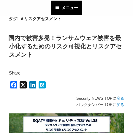
コ
メニュー
ン
テ
タグ:
＃リスクアセスメント
ン
ツ
国内で被害多発！ランサムウェア被害を最
へ
小化するためのリスク可視化とリスクアセ
ス
キ
スメント
ッ
プ
Share
F
X
L
H
a
i
a
Security NEWS TOPに
戻る
c
n
t
バックナンバー TOPに
戻る
e
k
e
b
e
n
o
d
a
o
I