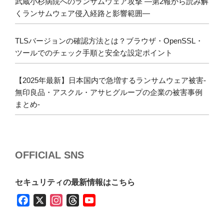
武蔵小杉病院へのランサムウェア攻撃 ―第2報から読み解
くランサムウェア侵入経路と影響範囲―
TLSバージョンの確認方法とは？ブラウザ・OpenSSL・
ツールでのチェック手順と安全な設定ポイント
【2025年最新】日本国内で急増するランサムウェア被害-
無印良品・アスクル・アサヒグループの企業の被害事例
まとめ-
OFFICIAL SNS
セキュリティの最新情報はこちら
F
X
I
T
Y
a
n
h
o