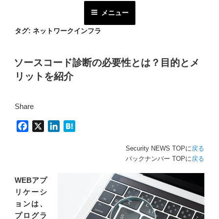
コ
メニュー
ン
テ
タグ:
ネットワークインフラ
ン
ツ
ソースコード診断の必要性とは？目的とメ
へ
リットを紹介
ス
キ
ッ
Share
プ
F
X
L
H
a
i
a
Security NEWS TOPに
戻る
c
n
t
バックナンバー TOPに
戻る
e
k
e
b
e
n
WEBアプ
o
d
a
リケーシ
o
I
ョンは、
k
n
プログラ