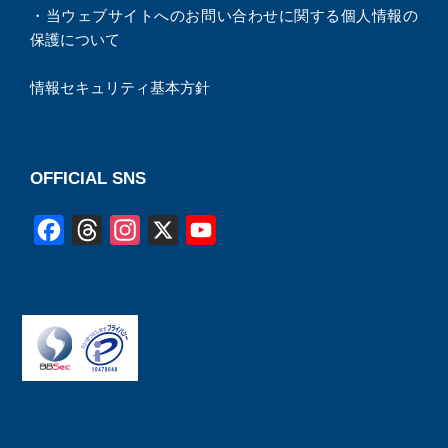
・
当ウェブサイトへのお問い合わせに関する個人情報の
保護について
情報セキュリティ基本方針
OFFICIAL SNS
F
T
I
X
Y
a
h
n
o
c
r
s
u
e
e
t
T
b
a
a
u
o
d
g
b
o
s
r
e
k
a
C