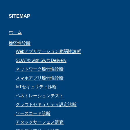
m
h
a
SITEMAP
n
ホーム
n
e
脆弱性診断
l
Webアプリケーション脆弱性診断
SQAT® with Swift Delivery
ネットワーク脆弱性診断
スマホアプリ脆弱性診断
IoTセキュリティ診断
ペネトレーションテスト
クラウドセキュリティ設定診断
ソースコード診断
アタックサーフェス調査