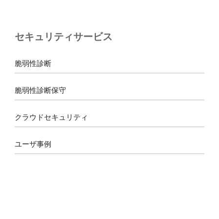
c
s
r
u
e
t
e
T
b
a
a
u
セキュリティサービス
o
g
d
b
o
r
s
e
k
a
脆弱性診断
m
脆弱性診断保守
クラウドセキュリティ
ユーザ事例