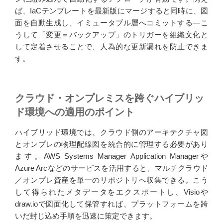
ば、IaCテンプレートを最新版にマージすると同時に、図
面を自動生成し、イミュータブル層へコミットする―こ
うして「変更＝バックアップ」のトリガーを組織文化と
して定着させることで、人為的な更新漏れを防止できま
す。
クラウド・オンプレミスを跨ぐハイブリッ
ド環境への適用のポイント
ハイブリッド環境では、クラウド側のアーキテクチャ図
とオンプレの物理配線図を統合的に管理する必要があり
ます。AWS Systems Manager Application Managerや
Azure Arcなどのサービスを活用すると、マルチクラウド
／オンプレ資産を単一のリポジトリへ収集できる。こう
して得られたメタデータをエクスポートし、Visioや
draw.ioで図面化して保管すれば、プラットフォームを跨
いだ封じ込め手順を迅速に策定できます。