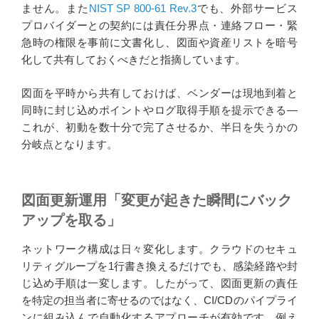
ません。また
NIST SP 800-61 Rev.3
でも、外部サービス
プロバイダーとの契約には責任分界点・連絡フロー・緊
急時の権限を事前に文書化し、図面や資産リストを暗号
化して共有しておくべきだと指摘しています。
図面を平時から共有しておけば、ベンダーは現地到着と
同時に封じ込めポイントやログ取得手順を提示できる―
これが、初動を数十分で完了させるか、半日を失うかの
分岐点となります。
図面更新運用「変更が起きた瞬間にバック
アップを取る」
ネットワーク構成は日々変化します。クラウドのセキュ
リティグループを1行書き換えるだけでも、感染経路や封
じ込め手順は一変します。したがって、図面更新の責任
を特定の担当者に寄せるのではなく、CI/CDのパイプライ
ンに組み込んで自動化するアプローチが有効です。例え