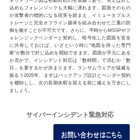
ネットワーク図は初動対応の生命線であり、失えば封じ
込めもフォレンジックも大幅に遅れます。図面そのもの
が攻撃者の標的になる現実を踏まえ、イミュータブルス
トレージと完全オフライン媒体を組み合わせた三重の防
御を施すことが不可欠です。さらに、平時からMSSPやフ
ォレンジックベンダーと契約し、暗号化した図面を安全
に共有しておけば、いざという時に“地図を持った専門
家”が数分で封じ込めを開始できます。図面が手元にある
か否かで、インシデント対応は「数時間」で済むか「数
日」を要するかが決まります。ランサムウェアが猛威を
振るう2025年、まずはバックアップ設計とベンダー契約
を棚卸しし、次の長期休暇を迎える前に備えを万全にし
ましょう。
サイバーインシデント緊急対応