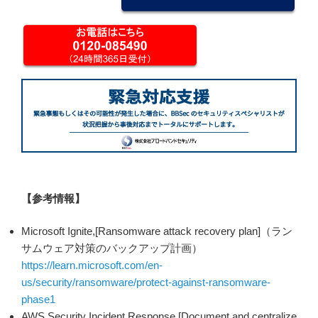
【参考情報】
Microsoft Ignite,[Ransomware attack recovery plan]（ラン
サムウェア対策のバックアップ計画）
https://learn.microsoft.com/en-
us/security/ransomware/protect-against-ransomware-
phase1
AWS,Security Incident Response,[Document and centralize