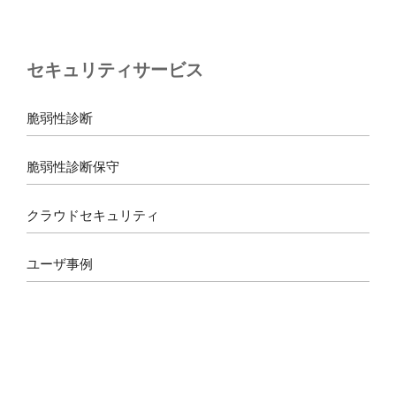
c
s
r
u
e
t
e
T
b
a
a
u
セキュリティサービス
o
g
d
b
o
r
s
e
k
a
脆弱性診断
m
脆弱性診断保守
クラウドセキュリティ
ユーザ事例