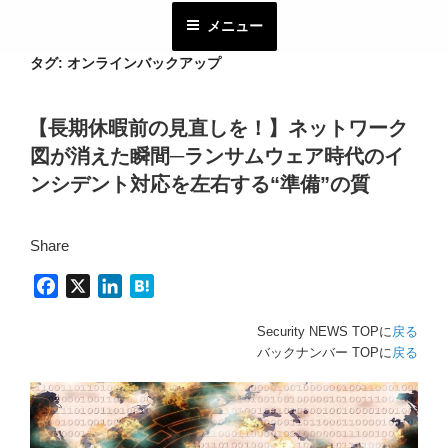
コ
メニュー
ン
テ
タグ:
オンラインバックアップ
ン
ツ
【長期休暇前の見直しを！】ネットワーク
へ
図が消えた瞬間─ランサムウェア時代のイ
ス
キ
ンシデント対応を左右する“準備”の質
ッ
プ
Share
F
X
L
H
a
i
a
Security NEWS TOPに
戻る
c
n
t
バックナンバー TOPに
戻る
e
k
e
b
e
n
o
d
a
o
I