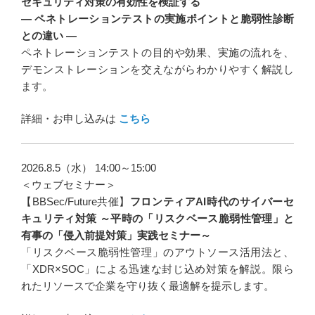
セキュリティ対策の有効性を検証する
― ペネトレーションテストの実施ポイントと脆弱性診断
との違い ―
ペネトレーションテストの目的や効果、実施の流れを、
デモンストレーションを交えながらわかりやすく解説し
ます。
詳細・お申し込みは
こちら
2026.8.5（水） 14:00～15:00
＜ウェブセミナー＞
【BBSec/Future共催】
フロンティアAI時代のサイバーセ
キュリティ対策 ～平時の「リスクベース脆弱性管理」と
有事の「侵入前提対策」実践セミナー～
「リスクベース脆弱性管理」のアウトソース活用法と、
「XDR×SOC」による迅速な封じ込め対策を解説。限ら
れたリソースで企業を守り抜く最適解を提示します。