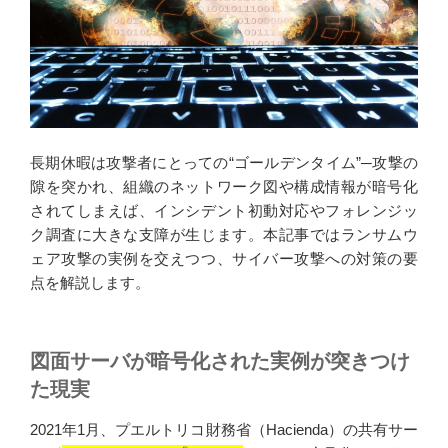
k
n
長期休暇は攻撃者にとっての“ゴールデンタイム”─攻撃の
隙を突かれ、組織のネットワーク図や構成情報が暗号化
されてしまえば、インシデント初動対応やフォレンジッ
ク調査に大きな支障が生じます。本記事ではランサムウ
ェア攻撃の実例を交えつつ、サイバー攻撃への対策の要
点を解説します。
図面サーバが暗号化された実例が突きつけ
た現実
2021年1月、プエルトリコ財務省（Hacienda）の共有サー