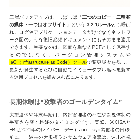
三層バックアップは、しばしば「
三つのコピー・二種類
の媒体・一つはオフサイト
」という
3-2-1ルール
とも呼ば
れ、ログやアプリケーションデータだけでなくネットワ
ーク図のような復旧必須ドキュメントにもそのまま適用
できます。重要なのは、図面を単なるPDFとして保存す
るのではなく、バージョン管理システムや
IaC（Infrastructure as Code）ツール
で変更履歴を残し、
更新が発生するたびに自動でイミュータブル層へ複製す
る運用プロセスを組み込む点にあります。
長期休暇は“攻撃者のゴールデンタイム”
大型連休や年末年始は、内部管理者の不在や監視体制の
手薄さを突く格好のタイミングです。実際、米CISAと
FBIは2021年のレイバー・デー (Labor Day=労働者の日)を
前に、「過去の大規模ランサムウェア攻撃は、週末や祝