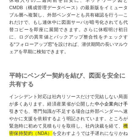
休暇入りの二週間前を目安に、ネットワーク図と
CMDB（構成管理データベース）の最新版をイミュータ
ブル層へ複製し、外部ベンダーとも共有確認を行う—こ
れだけで、もし連休中に図面サーバが暗号化されても代
替コピーを即座に展開できます。さらに休暇明け初日
に、ログの異常値とバックアップ整合性をチェックす
る“フォローアップ窓”を設ければ、潜伏期間の長いマルウ
ェアを早期に検知できます。
平時にベンダー契約を結び、図面を安全に
共有する
インシデント対応は社内リソースだけで完結しない局面
が多くあります。経済産業省が公開した
中小企業向け手
引き
でも、専門知識が不足する場合は外部ベンダーへ速
やかに支援を依頼するよう明記されています。ところが
緊急時に初めて見積もりを取得し、社内決裁を経て、
機
密保持契約（NDA）
を交わすようでは手遅れになりかね