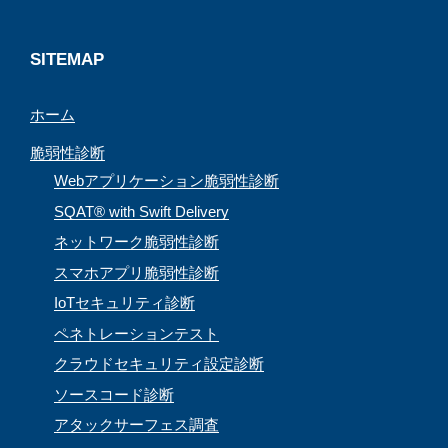
m
h
a
SITEMAP
n
ホーム
n
e
脆弱性診断
l
Webアプリケーション脆弱性診断
SQAT® with Swift Delivery
ネットワーク脆弱性診断
スマホアプリ脆弱性診断
IoTセキュリティ診断
ペネトレーションテスト
クラウドセキュリティ設定診断
ソースコード診断
アタックサーフェス調査