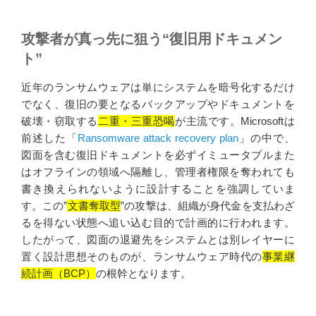
攻撃者が真っ先に狙う“復旧用ドキュメン
ト”
近年のランサムウェアは単にシステムを暗号化するだけ
でなく、復旧の要となるバックアップやドキュメントを
破壊・窃取する
二重・三重恐喝
が主流です。Microsoftは
前述した「
Ransomware attack recovery plan
」の中で、
図面を含む復旧ドキュメントを必ずイミュータブルまた
はオフラインの領域へ隔離し、管理者権限を奪われても
書き換えられないように設計することを強調していま
す。この”
文書奪取型
”の攻撃は、組織が身代金を支払わざ
るを得ない状態へ追い込む目的で計画的に行われます。
したがって、図面の退避先をシステムとは別レイヤーに
置く設計思想そのものが、ランサムウェア時代の
事業継
続計画（BCP）
の根幹となります。