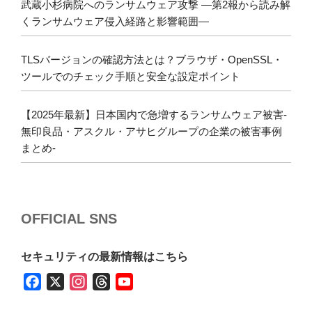
武蔵小杉病院へのランサムウェア攻撃 ―第2報から読み解
くランサムウェア侵入経路と影響範囲―
TLSバージョンの確認方法とは？ブラウザ・OpenSSL・
ツールでのチェック手順と安全な設定ポイント
【2025年最新】日本国内で急増するランサムウェア被害-
無印良品・アスクル・アサヒグループの企業の被害事例
まとめ-
OFFICIAL SNS
セキュリティの最新情報はこちら
F
X
I
T
Y
a
n
h
o