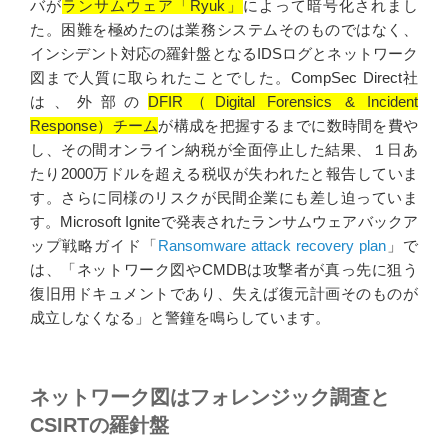
バが
ランサムウェア「Ryuk」
によって暗号化されまし
た。困難を極めたのは業務システムそのものではなく、
インシデント対応の羅針盤となるIDSログとネットワーク
図まで人質に取られたことでした。CompSec Direct社
は、外部の
DFIR（Digital Forensics & Incident
Response）チーム
が構成を把握するまでに数時間を費や
し、その間オンライン納税が全面停止した結果、１日あ
たり2000万ドルを超える税収が失われたと報告していま
す。さらに同様のリスクが民間企業にも差し迫っていま
す。Microsoft Igniteで発表されたランサムウェアバックア
ップ戦略ガイド「
Ransomware attack recovery plan
」で
は、「ネットワーク図やCMDBは攻撃者が真っ先に狙う
復旧用ドキュメントであり、失えば復元計画そのものが
成立しなくなる」と警鐘を鳴らしています。
ネットワーク図はフォレンジック調査と
CSIRTの羅針盤