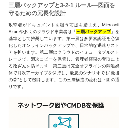
三層バックアップと3-2-1 ルール—図面を
守るための冗長化設計
攻撃者がドキュメントを狙う前提を踏まえ、Microsoft
Azureや多くのクラウド事業者は「
三層バックアップ
」を
基準として推奨しています。第一層は多要素認証を必須
化したオンラインバックアップで、日常的な迅速リスト
アを担います。第二層はクラウドのイミュータブルスト
レージで、週次コピーを保管し、管理者権限の奪取によ
る改ざんを防ぎます。第三層は完全オフラインの隔離媒
体で月次アーカイブを保持し、最悪のシナリオでも“最後
の砦”として機能します。この三層構造の流れは下図の通
りです。