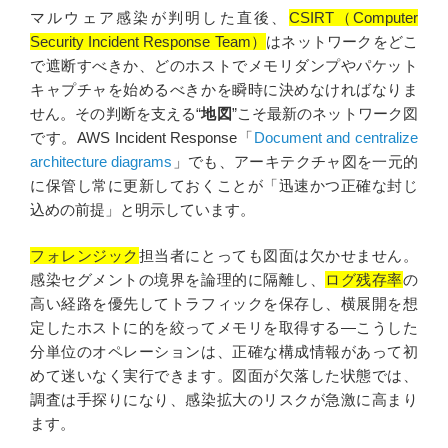
マルウェア感染が判明した直後、
CSIRT（Computer
Security Incident Response Team）
はネットワークをどこ
で遮断すべきか、どのホストでメモリダンプやパケット
キャプチャを始めるべきかを瞬時に決めなければなりま
せん。その判断を支える“
地図
”こそ最新のネットワーク図
です。AWS Incident Response「
Document and centralize
architecture diagrams
」でも、アーキテクチャ図を一元的
に保管し常に更新しておくことが「迅速かつ正確な封じ
込めの前提」と明示しています。
フォレンジック
担当者にとっても図面は欠かせません。
感染セグメントの境界を論理的に隔離し、
ログ残存率
の
高い経路を優先してトラフィックを保存し、横展開を想
定したホストに的を絞ってメモリを取得する—こうした
分単位のオペレーションは、正確な構成情報があって初
めて迷いなく実行できます。図面が欠落した状態では、
調査は手探りになり、感染拡大のリスクが急激に高まり
ます。