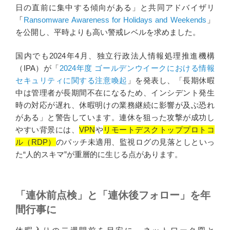
日の直前に集中する傾向がある」と共同アドバイザリ
「
Ransomware Awareness for Holidays and Weekends
」
を公開し、平時よりも高い警戒レベルを求めました。
国内でも2024年4月、独立行政法人情報処理推進機構
（IPA）が「
2024年度 ゴールデンウイークにおける情報
セキュリティに関する注意喚起
」を発表し、「長期休暇
中は管理者が長期間不在になるため、インシデント発生
時の対応が遅れ、休暇明けの業務継続に影響が及ぶ恐れ
がある」と警告しています。連休を狙った攻撃が成功し
やすい背景には、
VPN
や
リモートデスクトッププロトコ
ル（RDP）
のパッチ未適用、監視ログの見落としといっ
た“人的スキマ”が重層的に生じる点があります。
「連休前点検」と「連休後フォロー」を年
間行事に