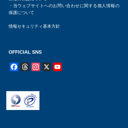
・
当ウェブサイトへのお問い合わせに関する個人情報の
保護について
情報セキュリティ基本方針
OFFICIAL SNS
F
T
I
X
Y
a
h
n
o
c
r
s
u
e
e
t
T
b
a
a
u
o
d
g
b
o
s
r
e
k
a
C