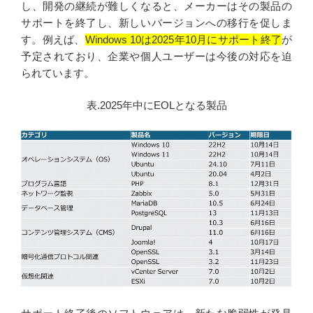
し、開発の継続が難しくなると、メーカーはその製品の
https://msrc.microsoft.com/update-guide/en-US/advisory/CVE-
サポートを終了し、新しいバージョンへの移行を促しま
2025-48823
す。例えば、
Windows 10は2025年10月にサポート終了
が
https://msrc.microsoft.com/update-guide/en-US/advisory/CVE-
予定されており、企業や個人ユーザーは今後の対応を迫
2025-47985
られています。
https://msrc.microsoft.com/update-guide/en-US/advisory/CVE-
表.2025年中にEOLとなる製品
2025-49660
https://msrc.microsoft.com/update-guide/en-US/advisory/CVE-
2025-49721
https://msrc.microsoft.com/update-guide/en-US/advisory/CVE-
2025-47984
https://msrc.microsoft.com/update-guide/en-US/advisory/CVE-
2025-47980
https://msrc.microsoft.com/update-guide/en-US/advisory/CVE-
2025-49735