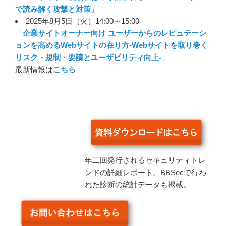
https://msrc.microsoft.com/update-guide/en-US/advisory/CVE-
で読み解く攻撃と対策
」
2025-49693
2025年8月5日（火）14:00～15:00
「
企業サイトオーナー向け ユーザーからのレピュテーシ
https://msrc.microsoft.com/update-guide/en-US/advisory/CVE-
ョンを高めるWebサイトの在り方-Webサイトを取り巻く
2025-47178
リスク・規制・要請とユーザビリティ向上-
」
https://msrc.microsoft.com/update-guide/en-US/advisory/CVE-
最新情報は
こちら
2025-49732
https://msrc.microsoft.com/update-guide/en-US/advisory/CVE-
2025-49742
https://msrc.microsoft.com/update-guide/en-US/advisory/CVE-
2025-49744
年二回発行されるセキュリティトレ
https://msrc.microsoft.com/update-guide/en-US/advisory/CVE-
ンドの詳細レポート。BBSecで行わ
2025-49687
れた診断の統計データも掲載。
https://msrc.microsoft.com/update-guide/en-US/advisory/CVE-
2025-47991