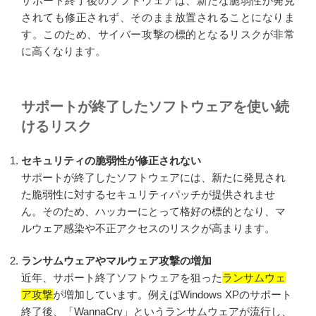
サポート終了後のソフトウェアは、新たな脆弱性が発見
https://msrc.microsoft.com/update-guide/en-US/advisory/CVE-
されても修正されず、そのまま放置されることになりま
2025-47978
す。このため、サイバー攻撃の標的となるリスクが非常
https://msrc.microsoft.com/update-guide/en-US/advisory/CVE-
に高くなります。
2025-49666
https://msrc.microsoft.com/update-guide/en-US/advisory/CVE-
サポートが終了したソフトウェアを使い続
2025-26636
けるリスク
https://msrc.microsoft.com/update-guide/en-US/advisory/CVE-
2025-48809
セキュリティの脆弱性が修正されない
サポートが終了したソフトウェアには、新たに発見され
https://msrc.microsoft.com/update-guide/en-US/advisory/CVE-
た脆弱性に対するセキュリティパッチが提供されませ
2025-48808
ん。そのため、ハッカーにとって格好の標的となり、マ
https://msrc.microsoft.com/update-guide/en-US/advisory/CVE-
ルウェア感染や不正アクセスのリスクが高まります。
2025-47996
ランサムウェアやマルウェア攻撃の増加
https://msrc.microsoft.com/update-guide/en-US/advisory/CVE-
近年、サポート終了ソフトウェアを狙った
ランサムウェ
2025-49682
ア攻撃
が増加しています。例えばWindows XPのサポート
終了後、「WannaCry」というランサムウェアが流行し、
https://msrc.microsoft.com/update-guide/en-US/advisory/CVE-