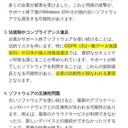
多くの企業が被害を受けました。これと同様の攻撃が、
2025-49691
サポート終了後のWindows 10やその他の古いソフトウェ
https://msrc.microsoft.com/update-guide/en-US/advisory/CVE-
アでも発生する可能性があります。
2025-49716
法規制やコンプライアンス違反
https://msrc.microsoft.com/update-guide/en-US/advisory/CVE-
企業がサポート終了ソフトウェアを使い続けることは、
2025-49726
法的リスクを伴います。特に
GDPR（EU一般データ保護
規則）や日本の個人情報保護法
では、適切なセキュリテ
https://msrc.microsoft.com/update-guide/en-US/advisory/CVE-
ィ対策を講じることが求められています。サポートが終
2025-49725
了したソフトウェアを利用することは、これらの規制違
https://msrc.microsoft.com/update-guide/en-US/advisory/CVE-
反となる可能性があり、
企業の信頼性が損なわれる要因
2025-49678
となります。
https://msrc.microsoft.com/update-guide/en-US/advisory/CVE-
ソフトウェアの互換性問題
2025-49680
古いソフトウェアを使い続けると、最新のアプリケーシ
https://msrc.microsoft.com/update-guide/en-US/advisory/CVE-
ョンやハードウェアとの互換性が失われる可能性があり
2025-49722
ます。例えば、最新のクラウドサービスが利用できなか
ったり、新しいデバイスとの接続ができなかったりする
https://msrc.microsoft.com/update-guide/en-US/advisory/CVE-
ことで、業務の効率が低下します。