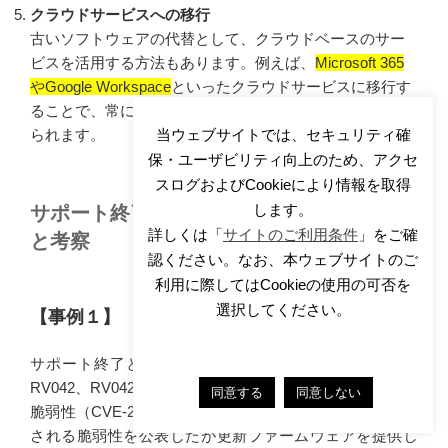
クラウドサービスへの移行
https://msrc.microsoft.com/update-guide/en-US/advisory/CVE-
古いソフトウェアの代替として、クラウドベースのサー
2025-47998
ビスを活用する方法もあります。例えば、
Microsoft 365
やGoogle Workspace
といったクラウドサービスに移行す
https://msrc.microsoft.com/update-guide/en-US/advisory/CVE-
ることで、常に最新のセキュリティアップデートを受け
2025-48824
られます。
当ウェブサイトでは、セキュリティ確
保・ユーザビリティ向上のため、アクセ
https://msrc.microsoft.com/update-guide/en-US/advisory/CVE-
スログおよびCookieにより情報を取得
2025-48810
します。
サポート終了後に脆弱性が公表された事例
https://msrc.microsoft.com/update-guide/en-US/advisory/CVE-
詳しくは「
サイトのご利用条件
」をご確
と考察
2025-49679
認ください。なお、本ウェブサイトのご
利用に際してはCookieの使用の可否を
https://msrc.microsoft.com/update-guide/en-US/advisory/CVE-
選択してください。
2025-49740
【事例１】
https://msrc.microsoft.com/update-guide/en-US/advisory/CVE-
サポート終了となったCisco社のVPNルータ「RV016、
2025-48802
RV042、RV042G、RV082、RV320、RV325」は、緊急の
同意する
同意しない
脆弱性（CVE-2023-20025等）により任意のコマンド実行
https://msrc.microsoft.com/update-guide/en-US/advisory/CVE-
される脆弱性を公表したが更新ファームウェアを提供し
2025-47981