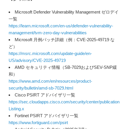
Microsoft Defender Vulnerability Management ゼロデイ
一覧
https://learn.microsoft.com/en-us/defender-vulnerability-
management/tvm-zero-day-vulnerabilities
Microsoft 月例パッチ詳細（例：CVE-2025-49719 な
ど）
https://msrc.microsoft.com/update-guide/en-
US/advisory/CVE-2025-49719
AMD セキュリティ情報（SB-7029およびSEV-SNP緩
和）
https://www.amd.com/en/resources/product-
security/bulletin/amd-sb-7029.html
Cisco PSIRT アドバイザリ一覧
https://sec.cloudapps.cisco.com/security/center/publication
Listing.x
Fortinet PSIRT アドバイザリ一覧
https://www.fortiguard.com/psirt