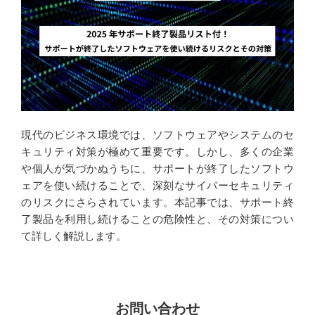
2025-49730
k
n
https://msrc.microsoft.com/update-guide/en-US/advisory/CVE-
2025-49685
https://msrc.microsoft.com/update-guide/en-US/advisory/CVE-
2025-49756
https://msrc.microsoft.com/update-guide/en-US/advisory/CVE-
現代のビジネス環境では、ソフトウェアやシステムのセ
2025-48817
キュリティ対策が極めて重要です。しかし、多くの企業
https://msrc.microsoft.com/update-guide/en-US/advisory/CVE-
や個人が気づかぬうちに、サポートが終了したソフトウ
2025-33054
ェアを使い続けることで、深刻なサイバーセキュリティ
のリスクにさらされています。本記事では、サポート終
https://msrc.microsoft.com/update-guide/en-US/advisory/CVE-
了製品を利用し続けることの危険性と、その対策につい
2025-48822
て詳しく解説します。
https://msrc.microsoft.com/update-guide/en-US/advisory/CVE-
2025-47999
https://msrc.microsoft.com/update-guide/en-US/advisory/CVE-
お問い合わせ
2025-48002