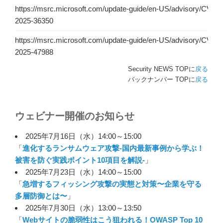
https://msrc.microsoft.com/update-guide/en-US/advisory/CVE-
2025-36350
https://msrc.microsoft.com/update-guide/en-US/advisory/CVE-
2025-47988
Security NEWS TOPに
戻る
https://msrc.microsoft.com/update-guide/en-US/advisory/CVE-
バックナンバー TOPに
戻る
2025-49690
https://msrc.microsoft.com/update-guide/en-US/advisory/CVE-
2025-48816
ウェビナー開催のお知らせ
https://msrc.microsoft.com/update-guide/en-US/advisory/CVE-
2025年7月16日（水）14:00～15:00
2025-49675
「
進化するランサムウェア攻撃-国内最新事例から学ぶ！
被害を防ぐ実践ポイント10項目を解説-
」
https://msrc.microsoft.com/update-guide/en-US/advisory/CVE-
2025年7月23日（水）14:00～15:00
2025-49677
「
急増するフィッシング攻撃の実態と対策〜企業を守る
多層防御とは〜
」
https://msrc.microsoft.com/update-guide/en-US/advisory/CVE-
2025年7月30日（水）13:00～13:50
2025-49694
「
Webサイトの脆弱性はこう狙われる！OWASP Top 10