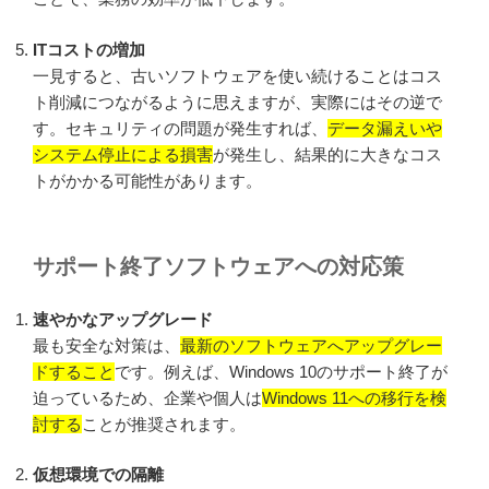
2025-48814
ITコストの増加
https://msrc.microsoft.com/update-guide/en-US/advisory/CVE-
一見すると、古いソフトウェアを使い続けることはコス
2025-49688
ト削減につながるように思えますが、実際にはその逆で
https://msrc.microsoft.com/update-guide/en-US/advisory/CVE-
す。セキュリティの問題が発生すれば、
データ漏えいや
2025-49676
システム停止による損害
が発生し、結果的に大きなコス
トがかかる可能性があります。
https://msrc.microsoft.com/update-guide/en-US/advisory/CVE-
2025-49672
https://msrc.microsoft.com/update-guide/en-US/advisory/CVE-
サポート終了ソフトウェアへの対応策
2025-49670
速やかなアップグレード
https://msrc.microsoft.com/update-guide/en-US/advisory/CVE-
最も安全な対策は、
最新のソフトウェアへアップグレー
2025-49671
ドすること
です。例えば、Windows 10のサポート終了が
迫っているため、企業や個人は
Windows 11への移行を検
https://msrc.microsoft.com/update-guide/en-US/advisory/CVE-
討する
ことが推奨されます。
2025-49753
https://msrc.microsoft.com/update-guide/en-US/advisory/CVE-
仮想環境での隔離