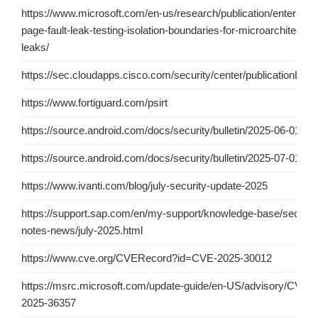
https://www.microsoft.com/en-us/research/publication/enter-exit
page-fault-leak-testing-isolation-boundaries-for-microarchitectura
leaks/
https://sec.cloudapps.cisco.com/security/center/publicationListi
https://www.fortiguard.com/psirt
https://source.android.com/docs/security/bulletin/2025-06-01
https://source.android.com/docs/security/bulletin/2025-07-01
https://www.ivanti.com/blog/july-security-update-2025
https://support.sap.com/en/my-support/knowledge-base/securit
notes-news/july-2025.html
https://www.cve.org/CVERecord?id=CVE-2025-30012
https://msrc.microsoft.com/update-guide/en-US/advisory/CVE-
2025-36357