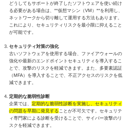
2025-49729
どうしてもサポートが終了したソフトウェアを使い続け
る必要がある場合は、**仮想マシン（VM）**を利用し、
https://msrc.microsoft.com/update-guide/en-US/advisory/CVE-
ネットワークから切り離して運用する方法もあります。
2025-49673
これにより、セキュリティリスクを最小限に抑えること
が可能です。
https://msrc.microsoft.com/update-guide/en-US/advisory/CVE-
2025-49674
セキュリティ対策の強化
https://msrc.microsoft.com/update-guide/en-US/advisory/CVE-
古いソフトウェアを使用する場合、ファイアウォールの
2025-49669
強化や最新のエンドポイントセキュリティを導入するこ
とで、攻撃のリスクを軽減できます。また、多要素認証
https://msrc.microsoft.com/update-guide/en-US/advisory/CVE-
（MFA）を導入することで、不正アクセスのリスクを低
2025-49663
減できます。
https://msrc.microsoft.com/update-guide/en-US/advisory/CVE-
定期的な脆弱性診断
2025-49668
企業では、
定期的な脆弱性診断を実施し、セキュリティ
https://msrc.microsoft.com/update-guide/en-US/advisory/CVE-
の問題を早期に発見する
ことが不可欠です。セキュリテ
2025-49681
ィ専門家による診断を受けることで、サイバー攻撃のリ
スクを軽減できます。
https://msrc.microsoft.com/update-guide/en-US/advisory/CVE-
2025-49657