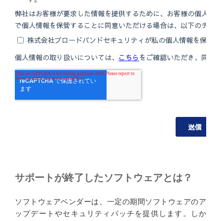
https://msrc.microsoft.com/update-guide/en-US/advisory/CVE-
2025-48001
https://msrc.microsoft.com/update-guide/en-US/advisory/CVE-
2025-48804
https://msrc.microsoft.com/update-guide/en-US/advisory/CVE-
2025-48003
https://msrc.microsoft.com/update-guide/en-US/advisory/CVE-
2025-48800
https://msrc.microsoft.com/update-guide/en-US/advisory/CVE-
2025-48000
https://msrc.microsoft.com/update-guide/en-US/advisory/CVE-
2025-49724
サポートが終了したソフトウェアとは？
https://msrc.microsoft.com/update-guide/en-US/advisory/CVE-
ソフトウェアベンダーは、一定の期間ソフトウェアのア
2025-47987
ップデートやセキュリティパッチを提供します。しか