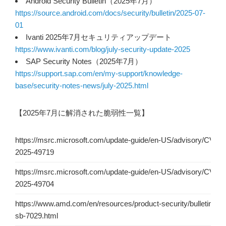
Android Security Bulletin（2025年7月）
https://source.android.com/docs/security/bulletin/2025-07-
01
Ivanti 2025年7月セキュリティアップデート
https://www.ivanti.com/blog/july-security-update-2025
SAP Security Notes（2025年7月）
https://support.sap.com/en/my-support/knowledge-
base/security-notes-news/july-2025.html
【2025年7月に解消された脆弱性一覧】
https://msrc.microsoft.com/update-guide/en-US/advisory/CVE-
2025-49719
https://msrc.microsoft.com/update-guide/en-US/advisory/CVE-
2025-49704
https://www.amd.com/en/resources/product-security/bulletin/am
sb-7029.html