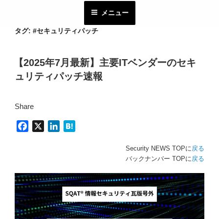
コ
メニュー
ン
テ
タグ:
#セキュリティパッチ
ン
ツ
【2025年7月最新】主要ITベンダーのセキ
へ
ュリティパッチ速報
ス
キ
ッ
Share
プ
F
X
L
H
a
i
a
Security NEWS TOPに
戻る
c
n
t
バックナンバー TOPに
戻る
e
k
e
b
e
n
o
d
a
o
I
k
n