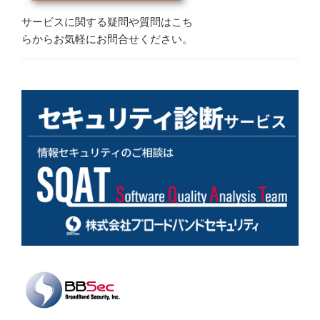
https://msrc.microsoft.com/update-guide/en-US/advisory/CVE-
2025-47972
サービスに関する疑問や質問はこち
らからお気軽にお問合せください。
https://msrc.microsoft.com/update-guide/en-US/advisory/CVE-
2025-48806
https://msrc.microsoft.com/update-guide/en-US/advisory/CVE-
2025-48805
https://msrc.microsoft.com/update-guide/en-US/advisory/CVE-
2025-47994
https://msrc.microsoft.com/update-guide/en-US/advisory/CVE-
2025-49697
https://msrc.microsoft.com/update-guide/en-US/advisory/CVE-
2025-49695
https://msrc.microsoft.com/update-guide/en-US/advisory/CVE-
2025-49696
https://msrc.microsoft.com/update-guide/en-US/advisory/CVE-