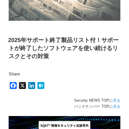
2025-49703
https://msrc.microsoft.com/update-guide/en-US/advisory/CVE-
2025-49698
https://msrc.microsoft.com/update-guide/en-US/advisory/CVE-
2025年サポート終了製品リスト付！サポー
2025-49700
トが終了したソフトウェアを使い続けるリ
https://msrc.microsoft.com/update-guide/en-US/advisory/CVE-
スクとその対策
2025-47993
https://msrc.microsoft.com/update-guide/en-US/advisory/CVE-
Share
2025-49738
F
X
L
H
https://msrc.microsoft.com/update-guide/en-US/advisory/CVE-
a
i
a
2025-49731
c
n
t
Security NEWS TOPに
戻る
https://msrc.microsoft.com/update-guide/en-US/advisory/CVE-
e
k
e
バックナンバー TOPに
戻る
2025-49737
b
e
n
o
d
a
https://msrc.microsoft.com/update-guide/en-US/advisory/CVE-
o
I