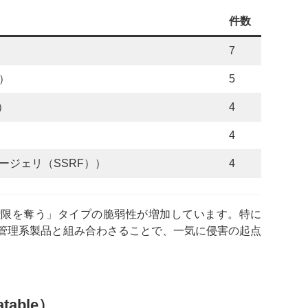
件数
7
）
5
）
4
4
ージェリ（SSRF））
4
権限を奪う」タイプの脆弱性が増加しています。特に
された管理系製品と組み合わさることで、一気に侵害の起点
able）