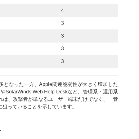
4
3
3
3
3
て最多となった一方、Apple関連脆弱性が大きく増加した
SolarWinds Web Help Deskなど、管理系・運用系
れは、攻撃者が単なるユーザー端末だけでなく、「管
に狙っていることを示しています。
布