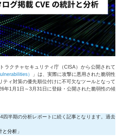
トラクチャセキュリティ庁（CISA）から公開されて
nerabilities）
」は、実際に攻撃に悪用された脆弱性
リティ対策の優先順位付けに不可欠なツールとなって
26年1月1日～3月31日に登録・公開された脆弱性の傾
：第4四半期の分析レポートに続く記事となります。過去
統計と分析
」