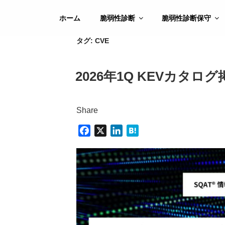
コ
ン
ホーム
脆弱性診断
脆弱性診断保守
テ
タグ:
CVE
ン
ツ
へ
2026年1Q KEVカタロ
ス
キ
ッ
Share
プ
F
X
L
H
a
i
a
c
n
t
e
k
e
b
e
n
o
d
a
o
I
k
n