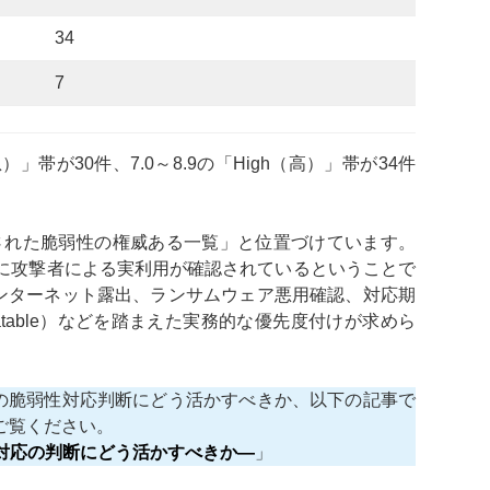
34
7
緊急）」帯が30件、7.0～8.9の「High（高）」帯が34件
用された脆弱性の権威ある一覧」と位置づけています。
でに攻撃者による実利用が確認されているということで
インターネット露出、ランサムウェア悪用確認、対応期
omatable）などを踏まえた実務的な優先度付けが求めら
業の脆弱性対応判断にどう活かすべきか、以下の記事で
ご覧ください。
性対応の判断にどう活かすべきか―
」