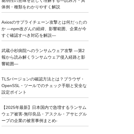
脆弱性の意味を正しく理解する―読み方・具
体例・種類をわかりやすく解説
Axiosのサプライチェーン攻撃とは何だったの
か ―npm改ざんの経緯、影響範囲、企業が今
すぐ確認すべき対応を解説―
武蔵小杉病院へのランサムウェア攻撃 ―第2
報から読み解くランサムウェア侵入経路と影
響範囲―
TLSバージョンの確認方法とは？ブラウザ・
OpenSSL・ツールでのチェック手順と安全な
設定ポイント
【2025年最新】日本国内で急増するランサム
ウェア被害-無印良品・アスクル・アサヒグル
ープの企業の被害事例まとめ-