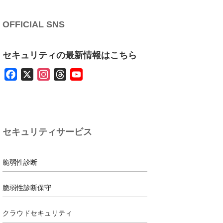
OFFICIAL SNS
セキュリティの最新情報はこちら
F
X
I
T
Y
a
n
h
o
c
s
r
u
e
t
e
T
b
a
a
u
セキュリティサービス
o
g
d
b
o
r
s
e
k
a
脆弱性診断
m
脆弱性診断保守
クラウドセキュリティ