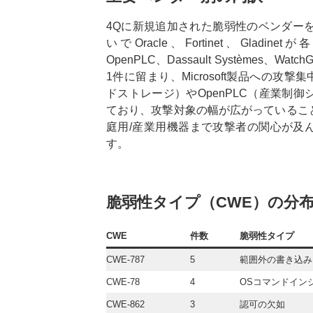
4Qに新規追加された脆弱性のベンダーを見る
いでOracle、Fortinet、Gladinetが
OpenPLC、Dassault Systèmes、
1件に留まり、Microsoft製品への攻撃
ドストレージ）やOpenPLC（産業制
ており、攻撃対象の幅が広がっているこ
庭用/産業用機器まで攻撃者の関心が及
す。
脆弱性タイプ（CWE）の分
CWE
件
数
脆弱性タイ
プ
CWE-787
5
範囲外の書き込み
CWE-78
4
OSコマンドイン
CWE-862
3
認可の欠如