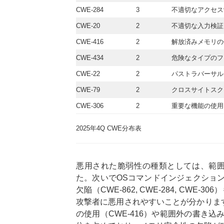
CWE-284
3
不適切なアクセス
CWE-20
2
不適切な入力検証
CWE-416
2
解放済みメモリの
CWE-434
2
危険なタイプのフ
CWE-22
2
パストラバーサル
CWE-79
2
クロスサイトスクリ
CWE-306
2
重要な機能の使用
2025年4Q CWE分布表
悪用された脆弱性の種類としては、範囲外
た。次いでOSコマンドインジェクション
欠陥（CWE-862, CWE-284, CW
攻撃者に悪用されやすいことが分かりま
の使用（CWE-416）や範囲外の書き込