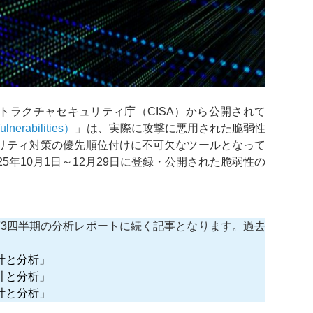
トラクチャセキュリティ庁（CISA）から公開されて
nerabilities）
」は、実際に攻撃に悪用された脆弱性
リティ対策の優先順位付けに不可欠なツールとなって
5年10月1日～12月29日に登録・公開された脆弱性の
：第3四半期の分析レポートに続く記事となります。過去
統計と分析
」
統計と分析
」
統計と分析
」