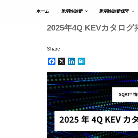
コ
ン
ホーム
脆弱性診断
脆弱性診断保守
テ
ン
2025年4Q KEVカタロ
ツ
へ
ス
Share
キ
F
X
L
H
ッ
a
i
a
プ
c
n
t
e
k
e
b
e
n
o
d
a
o
I
k
n