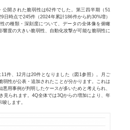
加・公開された脆弱性は62件でした。第三四半期（51
9日時点で245件（2024年累計186件から約30%増）
弱性の種類・深刻度について、データの全体像を俯瞰
影響度の大きい脆弱性、自動化攻撃が可能な脆弱性に
は11件、12月は20件となりました（図1参照）。月ご
て脆弱性が公表・追加されたことが分かります。これは
知悪用事例が判明したケースが多いためと考えられ、
き見られます。4Q全体では3Qからの増加により、年
示唆します。