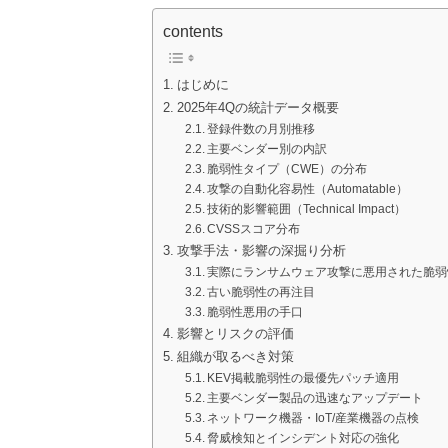
contents
はじめに
2025年4Qの統計データ概要
登録件数の月別推移
主要ベンダー別の内訳
脆弱性タイプ（CWE）の分布
攻撃の自動化容易性（Automatable）
技術的影響範囲（Technical Impact）
CVSSスコア分布
攻撃手法・影響の深掘り分析
実際にランサムウェア攻撃に悪用された脆弱
古い脆弱性の再注目
脆弱性悪用の手口
影響とリスクの評価
組織が取るべき対策
KEV掲載脆弱性の最優先パッチ適用
主要ベンダー製品の迅速なアップデート
ネットワーク機器・IoT/産業機器の点検
脅威検知とインシデント対応の強化