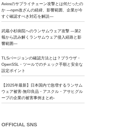
Axiosのサプライチェーン攻撃とは何だったの
か ―npm改ざんの経緯、影響範囲、企業が今
すぐ確認すべき対応を解説―
武蔵小杉病院へのランサムウェア攻撃 ―第2
報から読み解くランサムウェア侵入経路と影
響範囲―
TLSバージョンの確認方法とは？ブラウザ・
OpenSSL・ツールでのチェック手順と安全な
設定ポイント
【2025年最新】日本国内で急増するランサム
ウェア被害-無印良品・アスクル・アサヒグル
ープの企業の被害事例まとめ-
OFFICIAL SNS