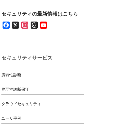
セキュリティの最新情報はこちら
F
X
I
T
Y
a
n
h
o
c
s
r
u
e
t
e
T
b
a
a
u
セキュリティサービス
o
g
d
b
o
r
s
e
k
a
脆弱性診断
m
脆弱性診断保守
クラウドセキュリティ
ユーザ事例