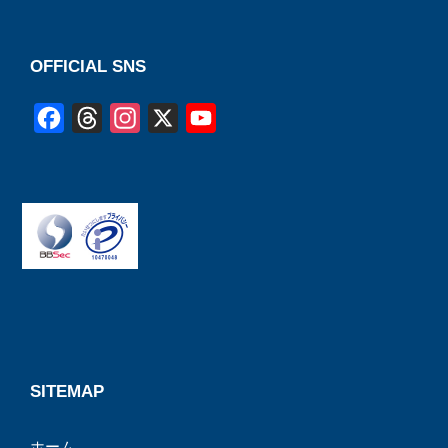
OFFICIAL SNS
F
T
I
X
Y
a
h
n
o
c
r
s
u
e
e
t
T
b
a
a
u
o
d
g
b
o
s
r
e
k
a
C
m
h
a
SITEMAP
n
ホーム
n