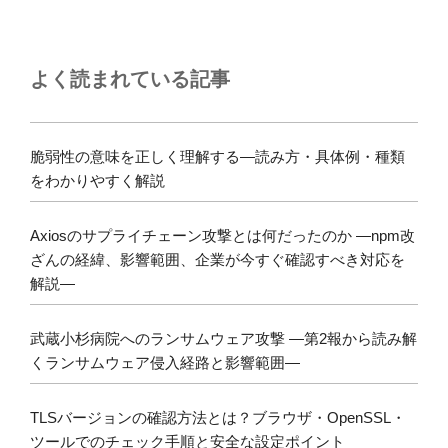
よく読まれている記事
脆弱性の意味を正しく理解する―読み方・具体例・種類
をわかりやすく解説
Axiosのサプライチェーン攻撃とは何だったのか ―npm改
ざんの経緯、影響範囲、企業が今すぐ確認すべき対応を
解説―
武蔵小杉病院へのランサムウェア攻撃 ―第2報から読み解
くランサムウェア侵入経路と影響範囲―
TLSバージョンの確認方法とは？ブラウザ・OpenSSL・
ツールでのチェック手順と安全な設定ポイント