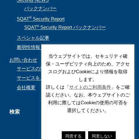
バックナンバー
®
SQAT
Security Report
®
SQAT
Security Report バックナンバー
スペシャル記事
脆弱性情報（CVE取得情報）
当ウェブサイトでは、セキュリティ確
お問い合わせ
保・ユーザビリティ向上のため、アクセ
サービスの導入を検討されているお客様
スログおよびCookieにより情報を取得
サービスをご利用されているお客様
します。
詳しくは「
サイトのご利用条件
」をご確
会社概要
認ください。なお、本ウェブサイトのご
利用に際してはCookieの使用の可否を
選択してください。
検索
同意する
同意しない