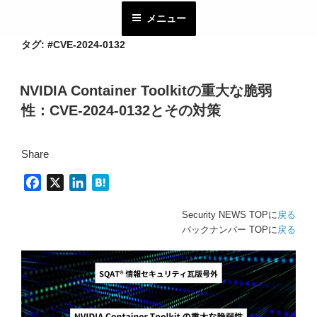
コ
メニュー
ン
テ
タグ:
#CVE-2024-0132
ン
ツ
NVIDIA Container Toolkitの重大な脆弱
へ
性：CVE-2024-0132とその対策
ス
キ
ッ
Share
プ
F
X
L
H
a
i
a
Security NEWS TOPに
戻る
c
n
t
バックナンバー TOPに
戻る
e
k
e
b
e
n
o
d
a
o
I
k
n