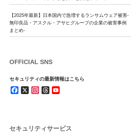
【2025年最新】日本国内で急増するランサムウェア被害-
無印良品・アスクル・アサヒグループの企業の被害事例
まとめ-
OFFICIAL SNS
セキュリティの最新情報はこちら
F
X
I
T
Y
a
n
h
o
c
s
r
u
e
t
e
T
b
a
a
u
セキュリティサービス
o
g
d
b
o
r
s
e