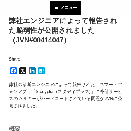
コ
メニュー
ン
テ
弊社エンジニアによって報告され
ン
た脆弱性が公開されました
ツ
へ
（JVN#00414047）
ス
キ
Share
ッ
プ
F
X
L
H
a
i
a
弊社の診断エンジニアによって報告された、スマートフ
c
n
t
ォンアプリ「Studyplus (スタディプラス)」に外部サービ
e
k
e
スの API キーがハードコードされている問題がJVNに公
b
e
n
開されました。
o
d
a
o
I
k
n
概要