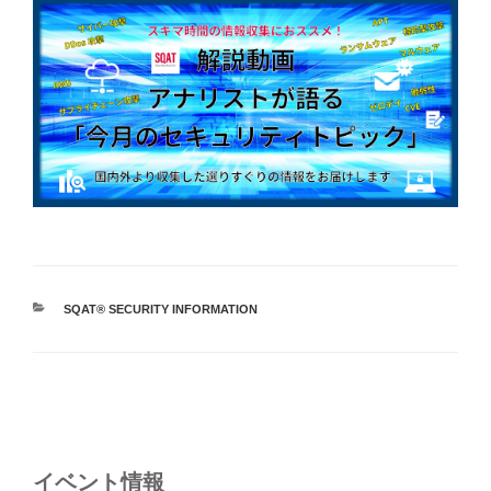
カ
SQAT® SECURITY INFORMATION
テ
ゴ
リ
ー
投
稿
ナ
イベント情報