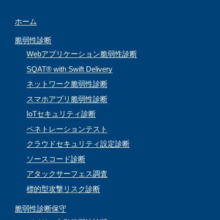
n
ホーム
n
e
脆弱性診断
l
Webアプリケーション脆弱性診断
SQAT® with Swift Delivery
ネットワーク脆弱性診断
スマホアプリ脆弱性診断
IoTセキュリティ診断
ペネトレーションテスト
クラウドセキュリティ設定診断
ソースコード診断
アタックサーフェス調査
標的型攻撃リスク診断
脆弱性診断保守