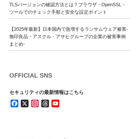
TLSバージョンの確認方法とは？ブラウザ・OpenSSL・
ツールでのチェック手順と安全な設定ポイント
【2025年最新】日本国内で急増するランサムウェア被害-
無印良品・アスクル・アサヒグループの企業の被害事例
まとめ-
OFFICIAL SNS
セキュリティの最新情報はこちら
F
X
I
T
Y
a
n
h
o
c
s
r
u
e
t
e
T
b
a
a
u