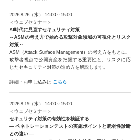
ビ
ゲ
2026.8.26（水） 14:00～15:00
ー
＜ウェブセミナー＞
AI時代に見直すセキュリティ対策
シ
～ASMの考え方で始める攻撃対象領域の可視化とリスク
ョ
対策～
ン
ASM（Attack Surface Management）の考え方をもとに、
攻撃者視点で公開資産を把握する重要性と、リスクに応
じたセキュリティ対策の進め方を解説します。
詳細・お申し込みは
こちら
2026.8.19（水） 14:00～15:00
＜ウェブセミナー＞
セキュリティ対策の有効性を検証する
― ペネトレーションテストの実施ポイントと脆弱性診断
との違い ―