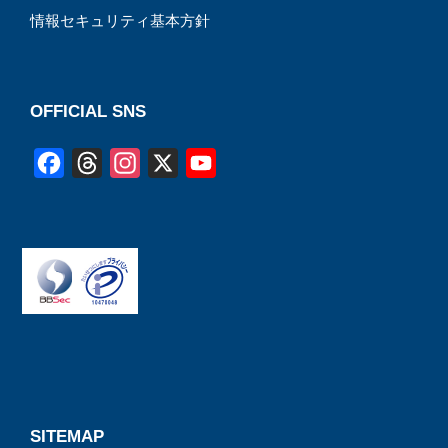
情報セキュリティ基本方針
OFFICIAL SNS
F
T
I
X
Y
a
h
n
o
c
r
s
u
e
e
t
T
b
a
a
u
o
d
g
b
o
s
r
e
k
a
C
m
h
a
SITEMAP