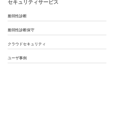
セキュリティサービス
o
g
d
b
o
r
s
e
k
a
脆弱性診断
m
脆弱性診断保守
クラウドセキュリティ
ユーザ事例