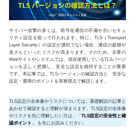
k
n
サイバー攻撃の多くは、暗号化通信の不備や古いセキュ
リティ設定を狙って行われます。特に、TLS（Transport
Layer Security）の設定が適切でない場合、通信の盗聴や
改ざんといったリスクが高まります。そのため、企業の
Webサイトやシステムでは、現在使用しているTLSバージ
ョンを正しく把握し、安全な設定を維持することが重要
です。本記事では、TLSバージョンの確認方法と、安全な
設定・運用のポイントを実務視点で解説します。
TLS設定の全体像やリスクについては、基礎解説の記事と
あわせて確認すると理解が深まります。TLS設定の全体像
やリスクを先に理解したい方は、「
TLS設定の安全性と確
認ポイント
」 を先にお読みください。