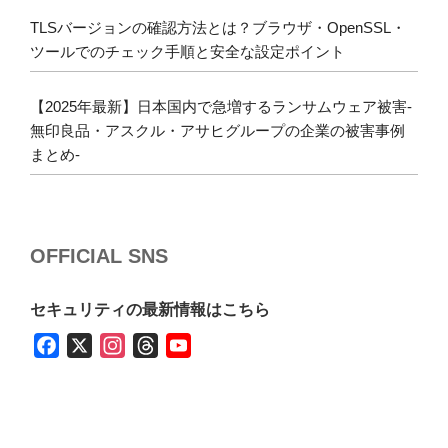
TLSバージョンの確認方法とは？ブラウザ・OpenSSL・
ツールでのチェック手順と安全な設定ポイント
【2025年最新】日本国内で急増するランサムウェア被害-
無印良品・アスクル・アサヒグループの企業の被害事例
まとめ-
OFFICIAL SNS
セキュリティの最新情報はこちら
F
X
I
T
Y
a
n
h
o
c
s
r
u
e
t
e
T
b
a
a
u