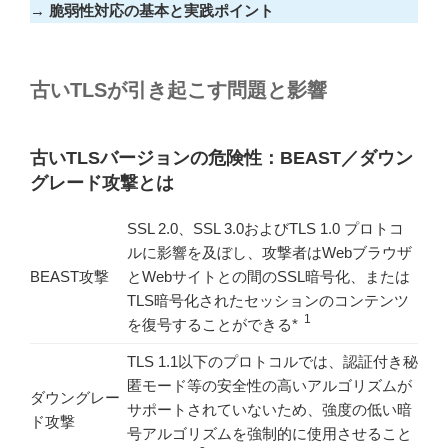
→
脆弱性対応の基本と実践ポイント
古いTLSが引き起こす問題と影響
古いTLSバージョンの危険性：BEAST／ダウン
グレード攻撃とは
SSL 2.0、SSL 3.0およびTLS 1.0 プロトコ
ルに影響を及ぼし、攻撃者はWebブラウザ
BEAST攻撃
とWebサイトとの間のSSL暗号化、または
TLS暗号化されたセッションのコンテンツ
1
を復号することができる*
TLS 1.1以下のプロトコルでは、認証付き秘
匿モード等の安全性の高いアルゴリズムが
ダウングレー
サポートされていないため、強度の低い暗
ド攻撃
号アルゴリズムを強制的に使用させること