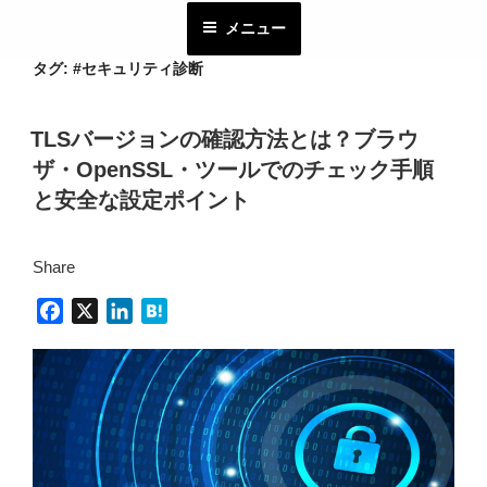
コ
メニュー
ン
テ
タグ:
#セキュリティ診断
ン
ツ
TLSバージョンの確認方法とは？ブラウ
へ
ザ・OpenSSL・ツールでのチェック手順
ス
キ
と安全な設定ポイント
ッ
プ
Share
F
X
L
H
a
i
a
c
n
t
e
k
e
b
e
n
o
d
a
o
I