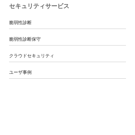
セキュリティサービス
o
g
d
b
o
r
s
e
k
a
脆弱性診断
m
脆弱性診断保守
クラウドセキュリティ
ユーザ事例