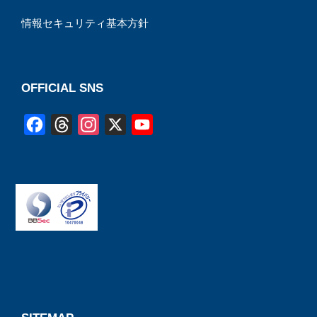
情報セキュリティ基本方針
OFFICIAL SNS
F
T
I
X
Y
a
h
n
o
c
r
s
u
e
e
t
T
b
a
a
u
o
d
g
b
o
s
r
e
k
a
C
m
h
a