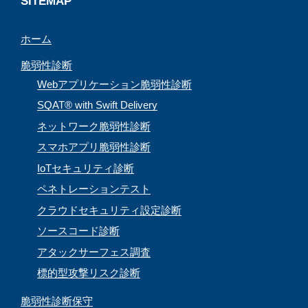
SITEMAP
n
ホーム
n
e
脆弱性診断
l
Webアプリケーション脆弱性診断
SQAT® with Swift Delivery
ネットワーク脆弱性診断
スマホアプリ脆弱性診断
IoTセキュリティ診断
ペネトレーションテスト
クラウドセキュリティ設定診断
ソースコード診断
アタックサーフェス調査
標的型攻撃リスク診断
脆弱性診断保守