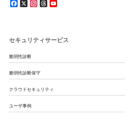
F
X
I
T
Y
a
n
h
o
c
s
r
u
e
t
e
T
b
a
a
u
セキュリティサービス
o
g
d
b
o
r
s
e
k
a
脆弱性診断
m
脆弱性診断保守
クラウドセキュリティ
ユーザ事例