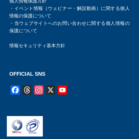
個人情報保護方針
・
イベント情報（ウェビナー・解説動画）に関する個人
情報の保護について
・
当ウェブサイトへのお問い合わせに関する個人情報の
保護について
情報セキュリティ基本方針
OFFICIAL SNS
F
T
I
X
Y
a
h
n
o
c
r
s
u
e
e
t
T
b
a
a
u
o
d
g
b