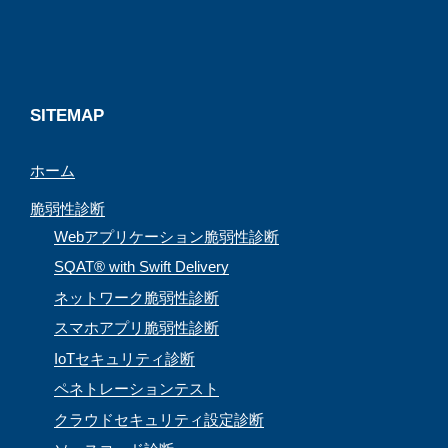
o
s
r
e
k
a
C
m
h
a
SITEMAP
n
ホーム
n
e
脆弱性診断
l
Webアプリケーション脆弱性診断
SQAT® with Swift Delivery
ネットワーク脆弱性診断
スマホアプリ脆弱性診断
IoTセキュリティ診断
ペネトレーションテスト
クラウドセキュリティ設定診断