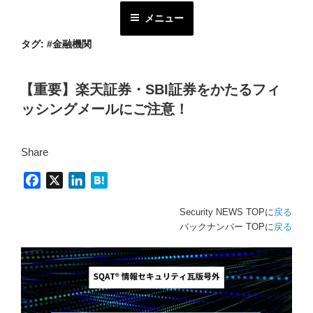
コ
メニュー
ン
テ
タグ:
#金融機関
ン
ツ
【重要】楽天証券・SBI証券をかたるフィ
へ
ッシングメールにご注意！
ス
キ
ッ
Share
プ
F
X
L
H
a
i
a
Security NEWS TOPに
戻る
c
n
t
バックナンバー TOPに
戻る
e
k
e
b
e
n
o
d
a
o
I
k
n