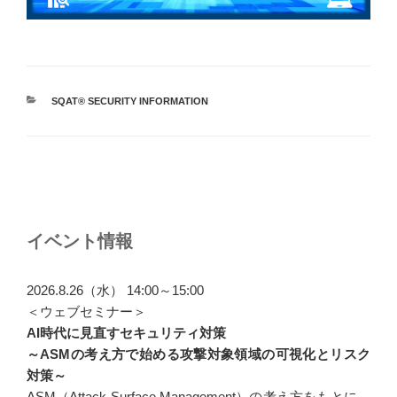
カ
SQAT® SECURITY INFORMATION
テ
ゴ
リ
ー
投
稿
ナ
イベント情報
ビ
ゲ
2026.8.26（水） 14:00～15:00
ー
＜ウェブセミナー＞
AI時代に見直すセキュリティ対策
シ
～ASMの考え方で始める攻撃対象領域の可視化とリスク
ョ
対策～
ン
ASM（Attack Surface Management）の考え方をもとに、