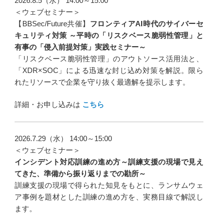
2026.8.5（水） 14:00～15:00
＜ウェブセミナー＞
【BBSec/Future共催】
フロンティアAI時代のサイバーセ
キュリティ対策 ～平時の「リスクベース脆弱性管理」と
有事の「侵入前提対策」実践セミナー～
「リスクベース脆弱性管理」のアウトソース活用法と、
「XDR×SOC」による迅速な封じ込め対策を解説。限ら
れたリソースで企業を守り抜く最適解を提示します。
詳細・お申し込みは
こちら
2026.7.29（水） 14:00～15:00
＜ウェブセミナー＞
インシデント対応訓練の進め方～訓練支援の現場で見え
てきた、準備から振り返りまでの勘所～
訓練支援の現場で得られた知見をもとに、ランサムウェ
ア事例を題材とした訓練の進め方を、実務目線で解説し
ます。