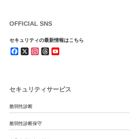
OFFICIAL SNS
セキュリティの最新情報はこちら
F
X
I
T
Y
a
n
h
o
c
s
r
u
e
t
e
T
b
a
a
u
セキュリティサービス
o
g
d
b
o
r
s
e
k
a
脆弱性診断
m
脆弱性診断保守