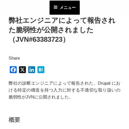
コ
メニュー
ン
テ
弊社エンジニアによって報告され
ン
た脆弱性が公開されました
ツ
へ
（JVN#63383723）
ス
キ
Share
ッ
プ
F
X
L
H
a
i
a
弊社の診断エンジニアによって報告された、Drupal にお
c
n
t
ける特定の構造を持つ入力に対する不適切な取り扱いの
e
k
e
脆弱性がJVNに公開されました。
b
e
n
o
d
a
o
I
k
n
概要