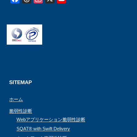
a
h
n
o
c
r
s
u
e
e
t
T
b
a
a
u
o
d
g
b
o
s
r
e
k
a
C
m
h
a
SITEMAP
n
ホーム
n
e
脆弱性診断
l
Webアプリケーション脆弱性診断
SQAT® with Swift Delivery