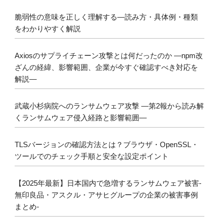
脆弱性の意味を正しく理解する―読み方・具体例・種類
をわかりやすく解説
Axiosのサプライチェーン攻撃とは何だったのか ―npm改
ざんの経緯、影響範囲、企業が今すぐ確認すべき対応を
解説―
武蔵小杉病院へのランサムウェア攻撃 ―第2報から読み解
くランサムウェア侵入経路と影響範囲―
TLSバージョンの確認方法とは？ブラウザ・OpenSSL・
ツールでのチェック手順と安全な設定ポイント
【2025年最新】日本国内で急増するランサムウェア被害-
無印良品・アスクル・アサヒグループの企業の被害事例
まとめ-