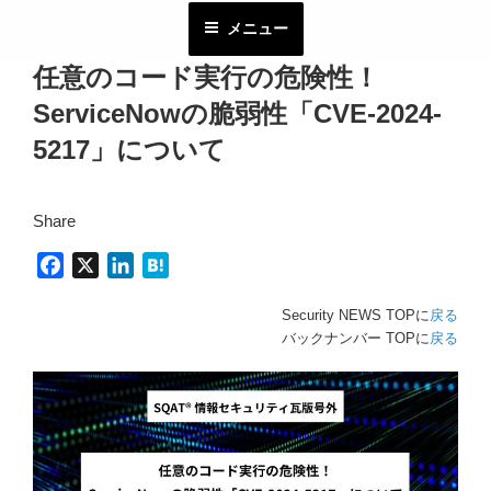
コ
メニュー
ン
テ
任意のコード実行の危険性！
ン
ServiceNowの脆弱性「CVE-2024-
ツ
へ
5217」について
ス
キ
Share
ッ
プ
F
X
L
H
a
i
a
Security NEWS TOPに
戻る
c
n
t
バックナンバー TOPに
戻る
e
k
e
b
e
n
o
d
a
o
I
k
n