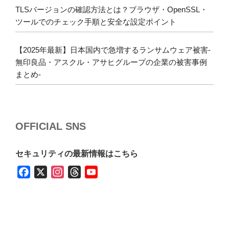
TLSバージョンの確認方法とは？ブラウザ・OpenSSL・
ツールでのチェック手順と安全な設定ポイント
【2025年最新】日本国内で急増するランサムウェア被害-
無印良品・アスクル・アサヒグループの企業の被害事例
まとめ-
OFFICIAL SNS
セキュリティの最新情報はこちら
F
X
I
T
Y
a
n
h
o
c
s
r
u
e
t
e
T
b
a
a
u