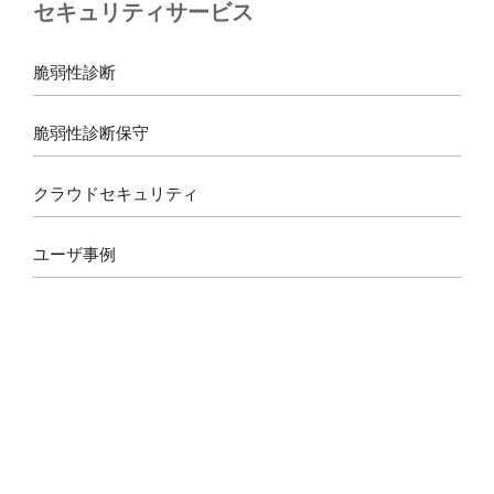
セキュリティサービス
o
g
d
b
o
r
s
e
k
a
脆弱性診断
m
脆弱性診断保守
クラウドセキュリティ
ユーザ事例