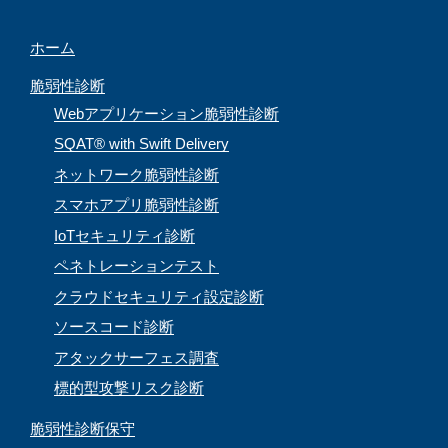
n
ホーム
n
e
脆弱性診断
l
Webアプリケーション脆弱性診断
SQAT® with Swift Delivery
ネットワーク脆弱性診断
スマホアプリ脆弱性診断
IoTセキュリティ診断
ペネトレーションテスト
クラウドセキュリティ設定診断
ソースコード診断
アタックサーフェス調査
標的型攻撃リスク診断
脆弱性診断保守