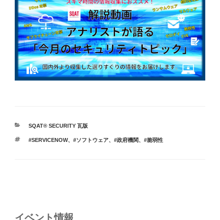
カ
SQAT® SECURITY 瓦版
テ
タ
#SERVICENOW
、
#ソフトウェア
、
#政府機関
、
#脆弱性
ゴ
グ
リ
ー
投
稿
ナ
イベント情報