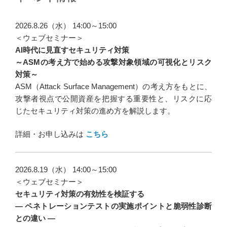
ビ
ゲ
2026.8.26（水） 14:00～15:00
ー
＜ウェブセミナー＞
AI時代に見直すセキュリティ対策
シ
～ASMの考え方で始める攻撃対象領域の可視化とリスク
ョ
対策～
ン
ASM（Attack Surface Management）の考え方をもとに、
攻撃者視点で公開資産を把握する重要性と、リスクに応
じたセキュリティ対策の進め方を解説します。
詳細・お申し込みは
こちら
2026.8.19（水） 14:00～15:00
＜ウェブセミナー＞
セキュリティ対策の有効性を検証する
― ペネトレーションテストの実施ポイントと脆弱性診断
との違い ―