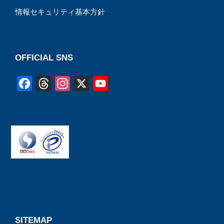
情報セキュリティ基本方針
OFFICIAL SNS
F
T
I
X
Y
a
h
n
o
c
r
s
u
e
e
t
T
b
a
a
u
o
d
g
b
o
s
r
e
k
a
C
m
h
a
SITEMAP