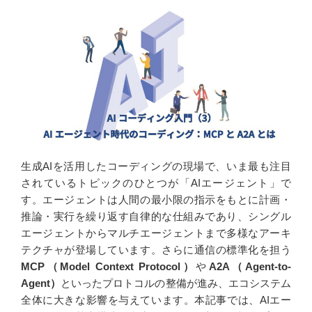
b
e
n
o
d
a
o
I
k
n
生成AIを活用したコーディングの現場で、いま最も注目
されているトピックのひとつが「AIエージェント」で
す。エージェントは人間の最小限の指示をもとに計画・
推論・実行を繰り返す自律的な仕組みであり、シングル
エージェントからマルチエージェントまで多様なアーキ
テクチャが登場しています。さらに通信の標準化を担う
MCP（Model Context Protocol）
や
A2A（Agent-to-
Agent）
といったプロトコルの整備が進み、エコシステム
全体に大きな影響を与えています。本記事では、AIエー