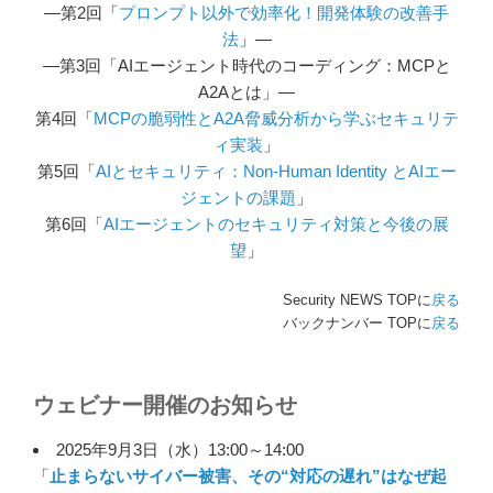
―第2回「
プロンプト以外で効率化！開発体験の改善手
法
」―
―第3回「AIエージェント時代のコーディング：MCPと
A2Aとは」―
第4回「
MCPの脆弱性とA2A脅威分析から学ぶセキュリテ
ィ実装
」
第5回「
AIとセキュリティ：Non‑Human Identity とAIエー
ジェントの課題
」
第6回「
AIエージェントのセキュリティ対策と今後の展
望
」
Security NEWS TOPに
戻る
バックナンバー TOPに
戻る
ウェビナー開催のお知らせ
2025年9月3日（水）13:00～14:00
「
止まらないサイバー被害、その“対応の遅れ”はなぜ起