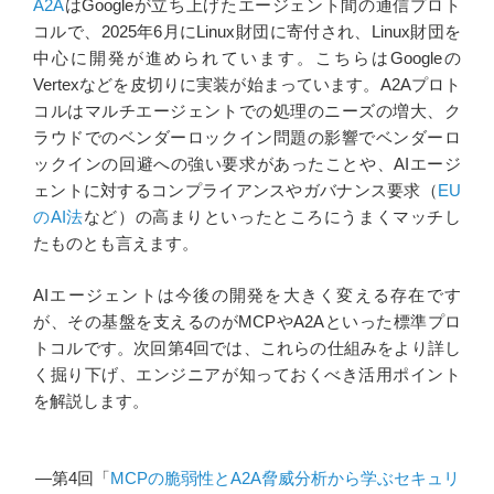
A2A
はGoogleが立ち上げたエージェント間の通信プロト
コルで、2025年6月にLinux財団に寄付され、Linux財団を
中心に開発が進められています。こちらはGoogleの
Vertexなどを皮切りに実装が始まっています。A2Aプロト
コルはマルチエージェントでの処理のニーズの増大、ク
ラウドでのベンダーロックイン問題の影響でベンダーロ
ックインの回避への強い要求があったことや、AIエージ
ェントに対するコンプライアンスやガバナンス要求（
EU
のAI法
など）の高まりといったところにうまくマッチし
たものとも言えます。
AIエージェントは今後の開発を大きく変える存在です
が、その基盤を支えるのがMCPやA2Aといった標準プロ
トコルです。次回第4回では、これらの仕組みをより詳し
く掘り下げ、エンジニアが知っておくべき活用ポイント
を解説します。
―第4回「
MCPの脆弱性とA2A脅威分析から学ぶセキュリ