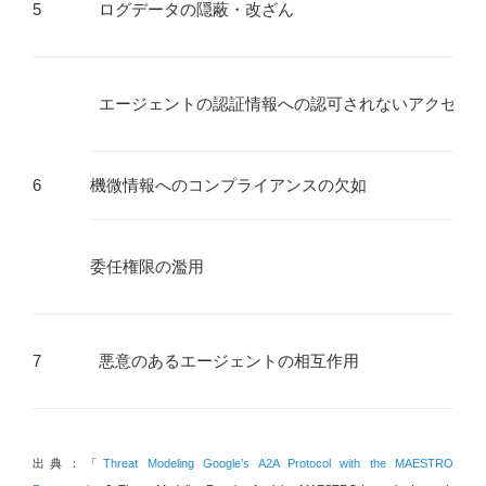
5
ログデータの隠蔽・改ざん
エージェントの認証情報への認可されないアクセス
6
機微情報へのコンプライアンスの欠如
委任権限の濫用
7
悪意のあるエージェントの相互作用
出典：「
Threat Modeling Google’s A2A Protocol with the MAESTRO