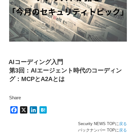
AIコーディング入門
第3回：AIエージェント時代のコーディン
グ：MCPとA2Aとは
Share
F
X
L
H
a
i
a
Security NEWS TOPに
戻る
c
n
t
バックナンバー TOPに
戻る
e
k
e