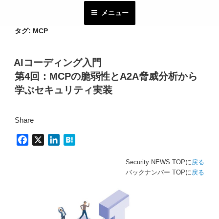
コ
メニュー
ン
テ
タグ:
MCP
ン
ツ
AIコーディング入門
へ
第4回：MCPの脆弱性とA2A脅威分析から
ス
キ
学ぶセキュリティ実装
ッ
プ
Share
F
X
L
H
a
i
a
Security NEWS TOPに
戻る
c
n
t
バックナンバー TOPに
戻る
e
k
e
b
e
n
o
d
a
o
I