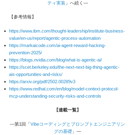
ティ実装
」へ続く―
【参考情報】
https://www.ibm.com/thought-leadership/institute-business-
value/en-us/report/agentic-process-automation
https://markaicode.com/ai-agent-reward-hacking-
prevention-2025/
https://blogs.nvidia.com/blog/what-is-agentic-ai/
https://scet.berkeley.edu/the-next-next-big-thing-agentic-
ais-opportunities-and-risks/
https://arxiv.org/pdf/2502.00289v3
https://www.redhat.com/en/blog/model-context-protocol-
mcp-understanding-security-risks-and-controls
【連載一覧】
―第1回「
Vibeコーディングとプロンプトエンジニアリン
グの基礎
」―