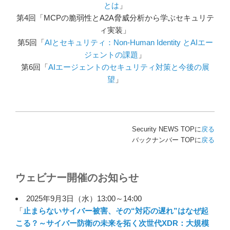
とは
」
第4回「MCPの脆弱性とA2A脅威分析から学ぶセキュリテ
ィ実装」
第5回「
AIとセキュリティ：Non‑Human Identity とAIエー
ジェントの課題
」
第6回「
AIエージェントのセキュリティ対策と今後の展
望
」
Security NEWS TOPに
戻る
バックナンバー TOPに
戻る
ウェビナー開催のお知らせ
2025年9月3日（水）13:00～14:00
「
止まらないサイバー被害、その“対応の遅れ”はなぜ起
こる？～サイバー防衛の未来を拓く次世代XDR：大規模