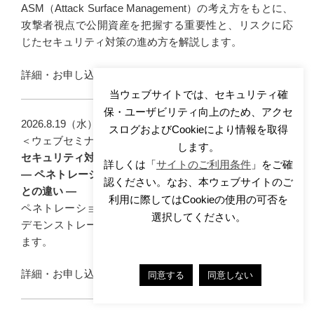
ASM（Attack Surface Management）の考え方をもとに、
攻撃者視点で公開資産を把握する重要性と、リスクに応
じたセキュリティ対策の進め方を解説します。
詳細・お申し込みは
こちら
当ウェブサイトでは、セキュリティ確
保・ユーザビリティ向上のため、アクセ
2026.8.19（水） 14:00～15:00
スログおよびCookieにより情報を取得
＜ウェブセミナー＞
します。
セキュリティ対策の有効性を検証する
詳しくは「
サイトのご利用条件
」をご確
― ペネトレーションテストの実施ポイントと脆弱性診断
認ください。なお、本ウェブサイトのご
との違い ―
利用に際してはCookieの使用の可否を
ペネトレーションテストの目的や効果、実施の流れを、
選択してください。
デモンストレーションを交えながらわかりやすく解説し
ます。
詳細・お申し込みは
こちら
同意する
同意しない