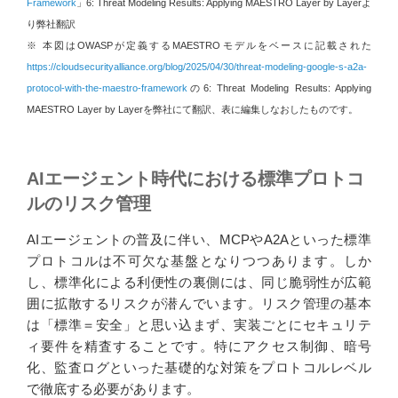
Framework
」6: Threat Modeling Results: Applying MAESTRO Layer by Layerよ
り弊社翻訳
※ 本図はOWASPが定義するMAESTROモデルをベースに記載された
https://cloudsecurityalliance.org/blog/2025/04/30/threat-modeling-google-s-a2a-
protocol-with-the-maestro-framework
の6: Threat Modeling Results: Applying
MAESTRO Layer by Layerを弊社にて翻訳、表に編集しなおしたものです。
AIエージェント時代における標準プロトコ
ルのリスク管理
AIエージェントの普及に伴い、MCPやA2Aといった標準
プロトコルは不可欠な基盤となりつつあります。しか
し、標準化による利便性の裏側には、同じ脆弱性が広範
囲に拡散するリスクが潜んでいます。リスク管理の基本
は「標準＝安全」と思い込まず、実装ごとにセキュリテ
ィ要件を精査することです。特にアクセス制御、暗号
化、監査ログといった基礎的な対策をプロトコルレベル
で徹底する必要があります。