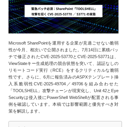
Microsoft SharePointを運用する企業が見過ごせない脆弱
性が今月、相次いで公開されました。7月14日に累積パッ
チで修正されたCVE-2025-53770とCVE-2025-53771は、
ViewStateキー生成処理の競合状態を突いて、認証なしの
リモートコード実行（RCE）をするクリティカルな脆弱
性です。さらに、6月に報告済みのASPXテンプレート挿
入系脆弱性CVE-2025-49704／49706を組み合わせた
「TOOLSHELL」攻撃チェーンが現実化し、Unit 42とEye
Securityは侵入後にPowerShell WebShellが配置される事
例を確認しています。本稿では影響範囲と優先すべき対
策を解説します。