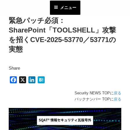
コ
メニュー
ン
テ
緊急パッチ必須：
ン
SharePoint「TOOLSHELL」攻撃
ツ
へ
を招くCVE-2025-53770／53771の
ス
実態
キ
ッ
プ
Share
F
X
L
H
a
i
a
Security NEWS TOPに
戻る
c
n
t
バックナンバー TOPに
戻る
e
k
e
b
e
n
o
d
a
o
I
k
n