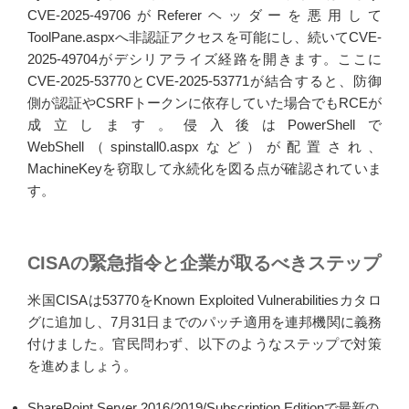
CVE-2025-49706がRefererヘッダーを悪用して
ToolPane.aspxへ非認証アクセスを可能にし、続いてCVE-
2025-49704がデシリアライズ経路を開きます。ここに
CVE-2025-53770とCVE-2025-53771が結合すると、防御
側が認証やCSRFトークンに依存していた場合でもRCEが
成立します。侵入後はPowerShellで
WebShell（spinstall0.aspxなど）が配置され、
MachineKeyを窃取して永続化を図る点が確認されていま
す。
CISAの緊急指令と企業が取るべきステップ
米国CISAは53770をKnown Exploited Vulnerabilitiesカタロ
グに追加し、7月31日までのパッチ適用を連邦機関に義務
付けました。官民問わず、以下のようなステップで対策
を進めましょう。
SharePoint Server 2016/2019/Subscription Editionで最新の