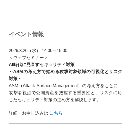
投
稿
ナ
イベント情報
ビ
ゲ
2026.8.26（水） 14:00～15:00
ー
＜ウェブセミナー＞
AI時代に見直すセキュリティ対策
シ
～ASMの考え方で始める攻撃対象領域の可視化とリスク
ョ
対策～
ン
ASM（Attack Surface Management）の考え方をもとに、
攻撃者視点で公開資産を把握する重要性と、リスクに応
じたセキュリティ対策の進め方を解説します。
詳細・お申し込みは
こちら