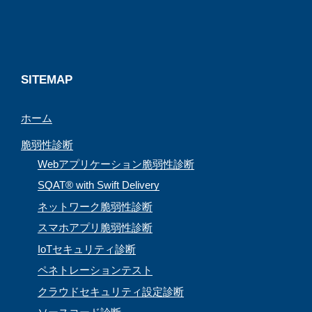
o
s
r
e
k
a
C
m
h
a
SITEMAP
n
ホーム
n
e
脆弱性診断
l
Webアプリケーション脆弱性診断
SQAT® with Swift Delivery
ネットワーク脆弱性診断
スマホアプリ脆弱性診断
IoTセキュリティ診断
ペネトレーションテスト
クラウドセキュリティ設定診断