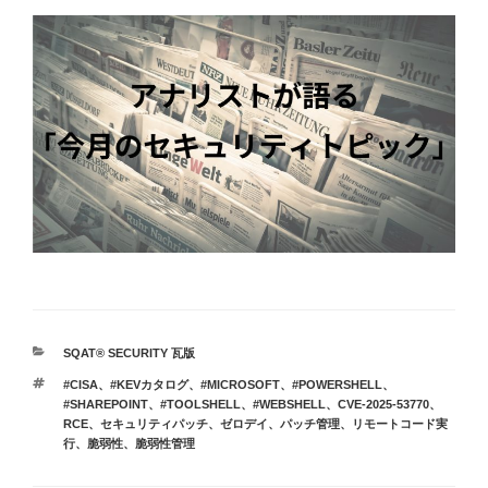
カ
SQAT® SECURITY 瓦版
テ
タ
#CISA
、
#KEVカタログ
、
#MICROSOFT
、
#POWERSHELL
、
ゴ
グ
#SHAREPOINT
、
#TOOLSHELL
、
#WEBSHELL
、
CVE-2025-53770
、
リ
RCE
、
セキュリティパッチ
、
ゼロデイ
、
パッチ管理
、
リモートコード実
ー
行
、
脆弱性
、
脆弱性管理