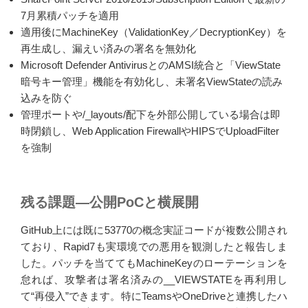
7月累積パッチを適用
適用後にMachineKey（ValidationKey／DecryptionKey）を
再生成し、漏えい済みの署名を無効化
Microsoft Defender AntivirusとのAMSI統合と「ViewState
暗号キー管理」機能を有効化し、未署名ViewStateの読み
込みを防ぐ
管理ポートや/_layouts/配下を外部公開している場合は即
時閉鎖し、Web Application FirewallやHIPSでUploadFilter
を強制
残る課題―公開PoCと横展開
GitHub上には既に53770の概念実証コードが複数公開され
ており、Rapid7も実環境での悪用を観測したと報告しま
した。パッチを当ててもMachineKeyのローテーションを
怠れば、攻撃者は署名済みの__VIEWSTATEを再利用し
て“再侵入”できます。特にTeamsやOneDriveと連携したハ