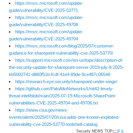
https://msrc.microsoft.com/update-
guide/vulnerability/CVE-2025-53771
https://msrc.microsoft.com/update-
guide/vulnerability/CVE-2025-49706
https://msrc.microsoft.com/update-
guide/vulnerability/CVE-2025-49704
https://msrc.microsoft.com/blog/2025/07/customer-
guidance-for-sharepoint-vulnerability-cve-2025-53770/
https://support.microsoft.com/en-us/topic/description-of-
the-security-update-for-sharepoint-server-2019-july-8-2025-
kb5002741-d860f51b-fcdf-41e4-89de-9ce487c06548
https://research.eye.security/sharepoint-under-siege/
https://github.com/PaloAltoNetworks/Unit42-timely-
threat-intel/blob/main/2025-07-19-Microsoft-SharePoint-
vulnerabilities-CVE-2025-49704-and-49706.txt
https://www.cisa.gov/news-
events/alerts/2025/07/20/cisa-adds-one-known-exploited-
vulnerability-cve-2025-53770-toolshell-catalog
Security NEWS TOPに
戻る