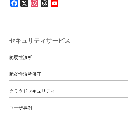
F
X
I
T
Y
a
n
h
o
c
s
r
u
e
t
e
T
b
a
a
u
セキュリティサービス
o
g
d
b
o
r
s
e
k
a
脆弱性診断
m
脆弱性診断保守
クラウドセキュリティ
ユーザ事例