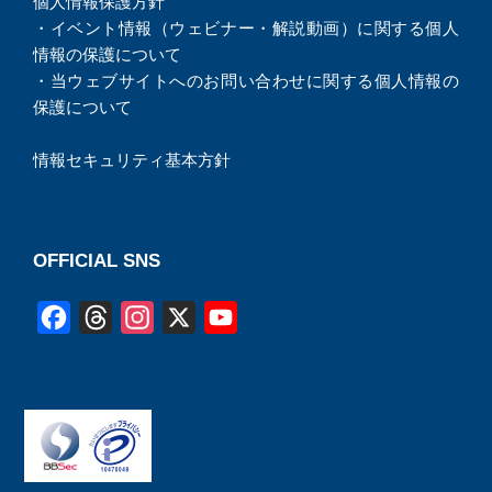
個人情報保護方針
・
イベント情報（ウェビナー・解説動画）に関する個人
情報の保護について
・
当ウェブサイトへのお問い合わせに関する個人情報の
保護について
情報セキュリティ基本方針
OFFICIAL SNS
F
T
I
X
Y
a
h
n
o
c
r
s
u
e
e
t
T
b
a
a
u
o
d
g
b