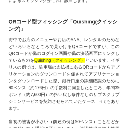
によるスミッシングがこれに該当します。
QRコード型フィッシング「Quishing(クイッシ
ング)」
街中でお店のメニューやお店のSNS、レンタルのためな
どいろいろなところで見かけるQRコードですが、この
QRコードが偽のログイン画面や偽の決済画面にリンクし
ているものを
Quishing（クイッシング）
といいます。イギ
リスの例では、駐車場の支払機にあるQRコードからアプ
リケーションのダウンロードを促されてアプリケーショ
ンをダウンロードした際、銀行口座の詳細確認のために
90ペンス（約176円）の手数料に同意したところ、年間39
ポンド（約7,600円）の払い戻し条件なしのサブスクリプ
ションサービスを契約させられていたケース
もあり
注 1)
ます。
当初の被害が小さい（前述の例は90ペンス）ことなどか