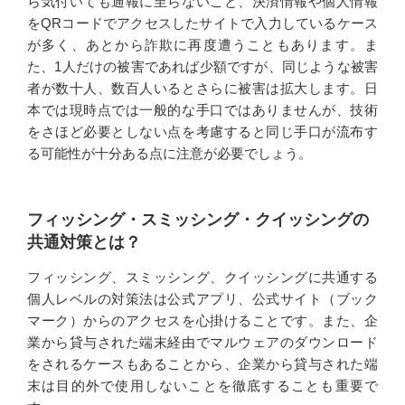
ら気付いても通報に至らないこと、決済情報や個人情報
をQRコードでアクセスしたサイトで入力しているケース
が多く、あとから詐欺に再度遭うこともあります。ま
た、1人だけの被害であれば少額ですが、同じような被害
者が数十人、数百人いるとさらに被害は拡大します。日
本では現時点では一般的な手口ではありませんが、技術
をさほど必要としない点を考慮すると同じ手口が流布す
る可能性が十分ある点に注意が必要でしょう。
フィッシング・スミッシング・クイッシングの
共通対策とは？
フィッシング、スミッシング、クイッシングに共通する
個人レベルの対策法は公式アプリ、公式サイト（ブック
マーク）からのアクセスを心掛けることです。また、企
業から貸与された端末経由でマルウェアのダウンロード
をされるケースもあることから、企業から貸与された端
末は目的外で使用しないことを徹底することも重要で