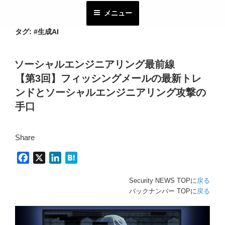
コ
メニュー
ン
テ
タグ:
#生成AI
ン
ツ
ソーシャルエンジニアリング最前線
へ
【第3回】フィッシングメールの最新トレ
ス
キ
ンドとソーシャルエンジニアリング攻撃の
ッ
手口
プ
Share
F
X
L
H
a
i
a
Security NEWS TOPに
戻る
c
n
t
バックナンバー TOPに
戻る
e
k
e
b
e
n
o
d
a