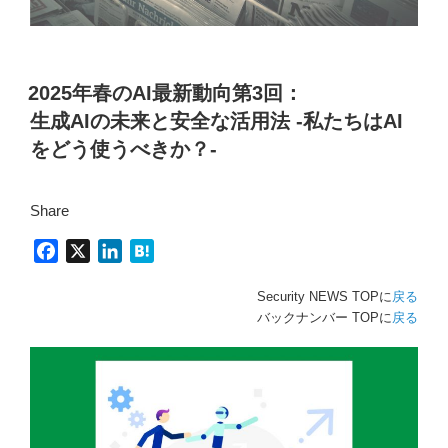
2025年春のAI最新動向第3回：
生成AIの未来と安全な活用法 -私たちはAI
をどう使うべきか？-
Share
F
X
L
H
a
i
a
Security NEWS TOPに
戻る
c
n
t
バックナンバー TOPに
戻る
e
k
e
b
e
n
o
d
a
o
I
k
n