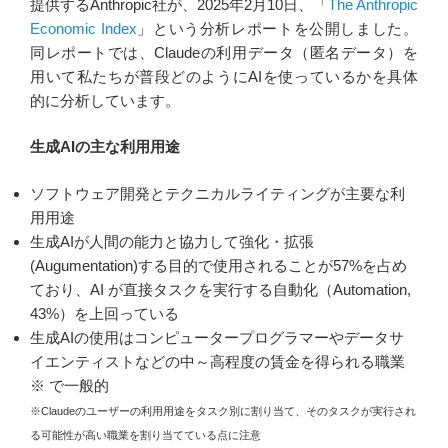
提供するAnthropic社が、2025年2月10日、「
The Anthropic
Economic Index
」という分析レポートを公開しました。
同レポートでは、Claudeの利用データ（匿名データ）を
用いて私たちが普段どのようにAIを使っているかを具体
的に分析しています。
生成AIの主な利用用途
ソフトウェア開発とテクニカルライティングが主要な利
用用途
生成AIが人間の能力と協力して強化・拡張
(Augumentation)する目的で使用されることが57%を占め
ており、AI が直接タスクを実行する自動化（Automation,
43%）を上回っている
生成AIの使用はコンピュータープログラマーやデータサ
イエンティストなどの中～高程度の賃金を得られる職業
※ で一般的
※Claudeのユーザーの利用用途をタスク別に割り当て、そのタスクが実行され
る可能性が高い職業を割り当てている点に注意