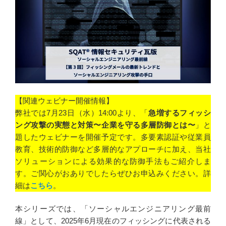
o
I
k
n
【関連ウェビナー開催情報】
弊社では7月23日（水）14:00より、「
急増するフィッシ
ング攻撃の実態と対策〜企業を守る多層防御とは〜
」と
題したウェビナーを開催予定です。多要素認証や従業員
教育、技術的防御など多層的なアプローチに加え、当社
ソリューションによる効果的な防御手法もご紹介しま
す。ご関心がおありでしたらぜひお申込みください。詳
細は
こちら
。
本シリーズでは、「ソーシャルエンジニアリング最前
線」として、2025年6月現在のフィッシングに代表される