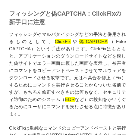
フィッシングと偽CAPTCHA：ClickFixの
新手口に注意
フィッシングやマルバタイジングなどの手法と併用され
るものとして、
ClickFix
や
偽CAPTCHA
（Fake
CAPTCHA）という手法があります。ClickFixはもとも
と、アプリケーションのダウンロードサイトなどを模し
た偽サイトでエラー画面に模した画面を表示し、被害者
にコマンドをコピーアンドペーストさせてマルウェアを
ダウンロードさせる攻撃です。元は不具合を修正（Fix）
するためにコマンドを実行させることからついた名前で
すが、もちろん修正すべきものは何もなく、セキュリテ
ィ防御のためのシステム（
EDR
など）の検知をかいくぐ
るためにユーザにコマンドを実行させる点に特徴があり
ます。
ClickFixは単純なコマンドのコピーアンドペーストと実行