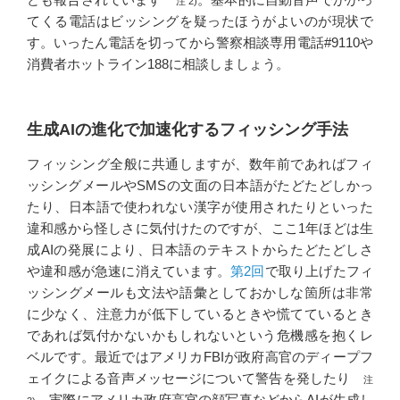
注 2)
てくる電話はビッシングを疑ったほうがよいのが現状で
す。いったん電話を切ってから警察相談専用電話#9110や
消費者ホットライン188に相談しましょう。
生成AIの進化で加速化するフィッシング手法
フィッシング全般に共通しますが、数年前であればフィ
ッシングメールやSMSの文面の日本語がたどたどしかっ
たり、日本語で使われない漢字が使用されたりといった
違和感から怪しさに気付けたのですが、ここ1年ほどは生
成AIの発展により、日本語のテキストからたどたどしさ
や違和感が急速に消えています。
第2回
で取り上げたフィ
ッシングメールも文法や語彙としておかしな箇所は非常
に少なく、注意力が低下しているときや慌てているとき
であれば気付かないかもしれないという危機感を抱くレ
ベルです。最近ではアメリカFBIが政府高官のディープフ
ェイクによる音声メッセージについて警告を発したり
注
、実際にアメリカ政府高官の顔写真などからAIが生成し