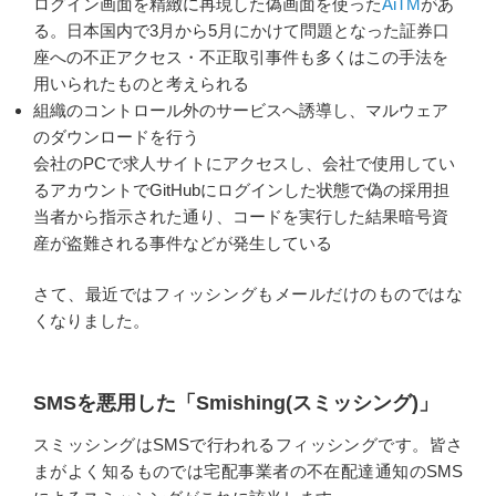
ログイン画面を精緻に再現した偽画面を使った
AiTM
があ
る。日本国内で3月から5月にかけて問題となった証券口
座への不正アクセス・不正取引事件も多くはこの手法を
用いられたものと考えられる
組織のコントロール外のサービスへ誘導し、マルウェア
のダウンロードを行う
会社のPCで求人サイトにアクセスし、会社で使用してい
るアカウントでGitHubにログインした状態で偽の採用担
当者から指示された通り、コードを実行した結果暗号資
産が盗難される事件などが発生している
さて、最近ではフィッシングもメールだけのものではな
くなりました。
SMSを悪用した「Smishing(スミッシング)」
スミッシングはSMSで行われるフィッシングです。皆さ
まがよく知るものでは宅配事業者の不在配達通知のSMS