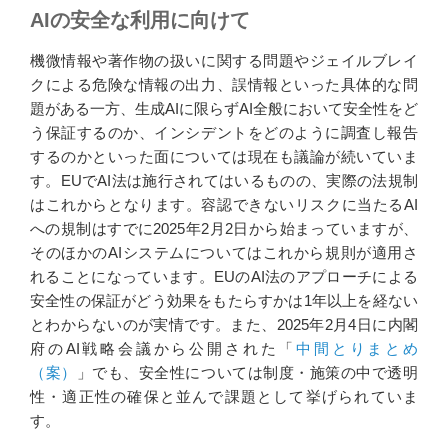
AIの安全な利用に向けて
機微情報や著作物の扱いに関する問題やジェイルブレイ
クによる危険な情報の出力、誤情報といった具体的な問
題がある一方、生成AIに限らずAI全般において安全性をど
う保証するのか、インシデントをどのように調査し報告
するのかといった面については現在も議論が続いていま
す。EUでAI法は施行されてはいるものの、実際の法規制
はこれからとなります。容認できないリスクに当たるAI
への規制はすでに2025年2月2日から始まっていますが、
そのほかのAIシステムについてはこれから規則が適用さ
れることになっています。EUのAI法のアプローチによる
安全性の保証がどう効果をもたらすかは1年以上を経ない
とわからないのが実情です。また、2025年2月4日に内閣
府のAI戦略会議から公開された「
中間とりまとめ
（案）
」でも、安全性については制度・施策の中で透明
性・適正性の確保と並んで課題として挙げられていま
す。