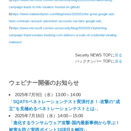
5)
https://www.microsoft.com/en-us/security/blog/2025/03/06/malvertising-
campaign-leads-to-info-stealers-hosted-on-github/
6)
https://www.malwarebytes.com/blog/news/2025/01/the-great-google-ads-
heist-criminals-ransack-advertiser-accounts-via-fake-google-ads
7)
https://www.microsoft.com/en-us/security/blog/2025/03/13/phishing-
campaign-impersonates-booking-com-delivers-a-suite-of-credential-stealing-
malware/
Security NEWS TOPに
戻る
バックナンバー TOPに
戻る
ウェビナー開催のお知らせ
2025年7月9日（水）13:00～14:00
「
SQAT®ペネトレーションテスト実演付き！-攻撃の“成
立”を見極めるペネトレーションテストとは-
」
2025年7月16日（水）14:00～15:00
「
進化するランサムウェア攻撃-国内最新事例から学ぶ！
被害を防ぐ実践ポイント10項目を解説-
」