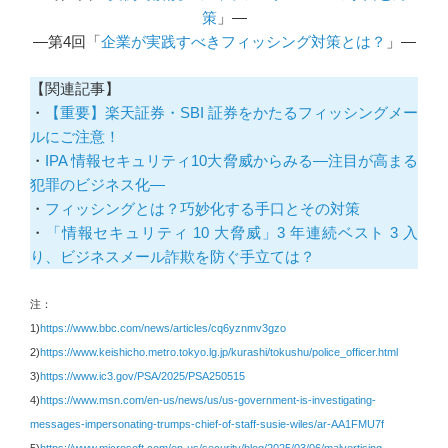
策
」―
―第4回「
企業が実践すべきフィッシング対策とは？
」―
【関連記事】
・
【重要】楽天証券・SBI 証券をかたるフィッシングメー
ルにご注意！
・
IPA 情報セキュリティ10大脅威からみる―注目が高まる
犯罪のビジネス化―
・
フィッシングとは？巧妙化する手口とその対策
・
「情報セキュリティ 10 大脅威」3 年連続ベスト 3 入
り、ビジネスメール詐欺を防ぐ手立ては？
注：
1)
https://www.bbc.com/news/articles/cq6yznmv3gzo
2)
https://www.keishicho.metro.tokyo.lg.jp/kurashi/tokushu/police_officer.html
3)
https://www.ic3.gov/PSA/2025/PSA250515
4)
https://www.msn.com/en-us/news/us/us-government-is-investigating-
messages-impersonating-trumps-chief-of-staff-susie-wiles/ar-AA1FMU7f