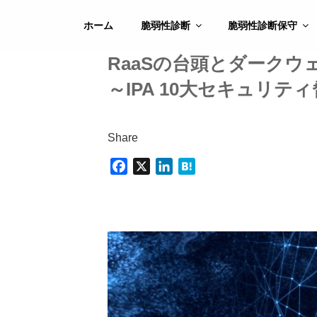
コ
ン
ホーム
脆弱性診断
脆弱性診断保守
テ
ン
RaaSの台頭とダークウ
ツ
～IPA 10大セキュリ
へ
ス
キ
Share
ッ
プ
F
X
L
H
a
i
a
c
n
t
e
k
e
b
e
n
o
d
a
o
I
k
n