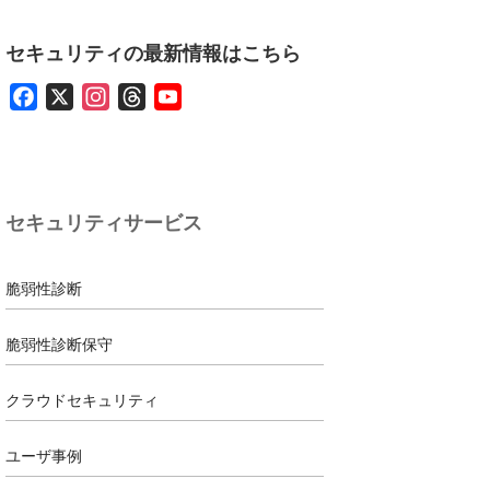
セキュリティの最新情報はこちら
F
X
I
T
Y
a
n
h
o
c
s
r
u
e
t
e
T
b
a
a
u
セキュリティサービス
o
g
d
b
o
r
s
e
k
a
脆弱性診断
m
脆弱性診断保守
クラウドセキュリティ
ユーザ事例