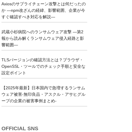
Axiosのサプライチェーン攻撃とは何だったの
か ―npm改ざんの経緯、影響範囲、企業が今
すぐ確認すべき対応を解説―
武蔵小杉病院へのランサムウェア攻撃 ―第2
報から読み解くランサムウェア侵入経路と影
響範囲―
TLSバージョンの確認方法とは？ブラウザ・
OpenSSL・ツールでのチェック手順と安全な
設定ポイント
【2025年最新】日本国内で急増するランサム
ウェア被害-無印良品・アスクル・アサヒグル
ープの企業の被害事例まとめ-
OFFICIAL SNS