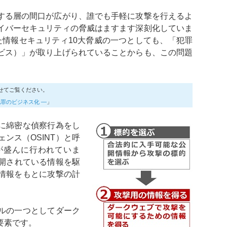
する層の間口が広がり、誰でも手軽に攻撃を行えるよ
イバーセキュリティの脅威はますます深刻化していま
た情報セキュリティ10大脅威の一つとしても、「犯罪
ビス）」が取り上げられていることからも、この問題
。
わせてご覧ください。
犯罪のビジネス化 ―
」
に綿密な偵察行為をし
ンス（OSINT）と呼
が盛んに行われていま
公開されている情報を駆
情報をもとに攻撃の計
ルの一つとしてダーク
要素です。