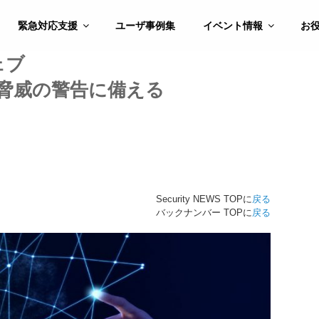
緊急対応支援
ユーザ事例集
イベント情報
お
ェブ
ティ脅威の警告に備える
Security NEWS TOPに
戻る
バックナンバー TOPに
戻る