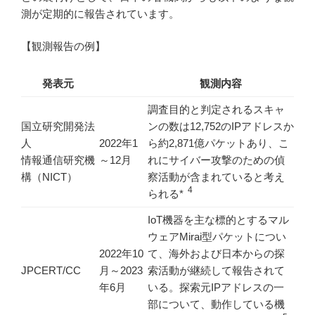
測が定期的に報告されています。
【観測報告の例】
発表元
観測内容
調査⽬的と判定されるスキャ
国⽴研究開発法
ンの数は12,752のIPアドレスか
⼈
2022年1
ら約2,871億パケットあり、こ
情報通信研究機
～12月
れにサイバー攻撃のための偵
構（NICT）
察活動が含まれていると考え
4
られる*
IoT機器を主な標的とするマル
ウェアMirai型パケットについ
2022年10
て、海外および日本からの探
JPCERT/CC
月～2023
索活動が継続して報告されて
年6月
いる。探索元IPアドレスの一
部について、動作している機