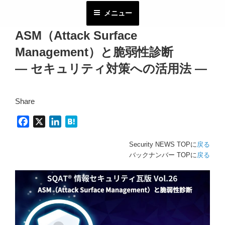
コ
メニュー
ン
テ
ASM（Attack Surface
ン
Management）と脆弱性診断
ツ
へ
― セキュリティ対策への活用法 ―
ス
キ
Share
ッ
プ
F
X
L
H
a
i
a
Security NEWS TOPに
戻る
c
n
t
バックナンバー TOPに
戻る
e
k
e
b
e
n
o
d
a
o
I
k
n