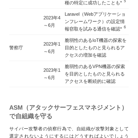
5
種の特定に成功したことも*
Laravel（Webアプリケーショ
2023年4
ンフレームワーク）の設定情
～6月
6
報窃取を試みる通信を確認*
脆弱性のあるIoT機器の探索を
2023年1
警察庁
目的としたものと見られるア
～6月
クセスの増加を確認
脆弱性のあるVPN機器の探索
2023年1
を目的としたものと見られる
～6月
アクセスを断続的に確認
ASM（アタックサーフェスマネジメント）
で自組織を守る
サイバー攻撃者の偵察行為で、自組織が攻撃対象として
選定されないようにするにはどうすればよいでしょう