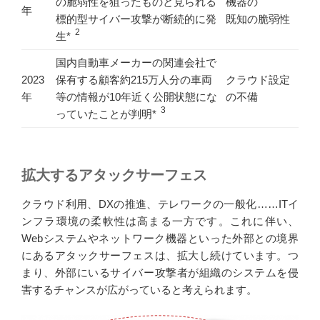
の脆弱性を狙ったものと見られる
機器の
年
標的型サイバー攻撃が断続的に発
既知の脆弱性
2
生*
国内自動車メーカーの関連会社で
2023
保有する顧客約215万人分の車両
クラウド設定
年
等の情報が10年近く公開状態にな
の不備
3
っていたことが判明*
拡大するアタックサーフェス
クラウド利用、DXの推進、テレワークの一般化……ITイ
ンフラ環境の柔軟性は高まる一方です。これに伴い、
Webシステムやネットワーク機器といった外部との境界
にあるアタックサーフェスは、拡大し続けています。つ
まり、外部にいるサイバー攻撃者が組織のシステムを侵
害するチャンスが広がっていると考えられます。