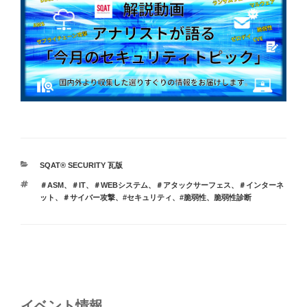
カ
SQAT® SECURITY 瓦版
テ
タ
＃ASM
、
＃IT
、
＃WEBシステム
、
＃アタックサーフェス
、
＃インターネ
ゴ
グ
ット
、
＃サイバー攻撃
、
#セキュリティ
、
#脆弱性
、
脆弱性診断
リ
ー
投
稿
ナ
イベント情報