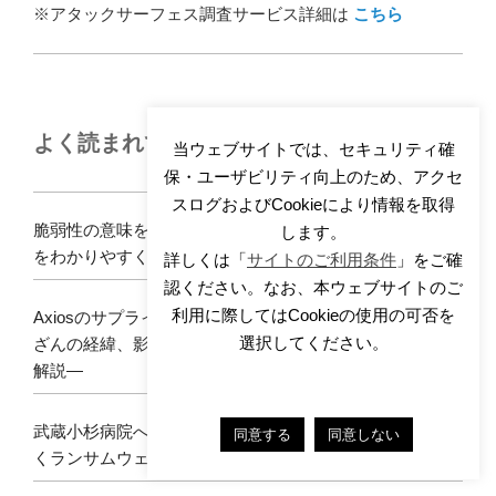
※アタックサーフェス調査サービス詳細は
こちら
よく読まれている記事
当ウェブサイトでは、セキュリティ確
保・ユーザビリティ向上のため、アクセ
スログおよびCookieにより情報を取得
脆弱性の意味を正しく理解する―読み方・具体例・種類
します。
をわかりやすく解説
詳しくは「
サイトのご利用条件
」をご確
認ください。なお、本ウェブサイトのご
利用に際してはCookieの使用の可否を
Axiosのサプライチェーン攻撃とは何だったのか ―npm改
選択してください。
ざんの経緯、影響範囲、企業が今すぐ確認すべき対応を
解説―
武蔵小杉病院へのランサムウェア攻撃 ―第2報から読み解
同意する
同意しない
くランサムウェア侵入経路と影響範囲―