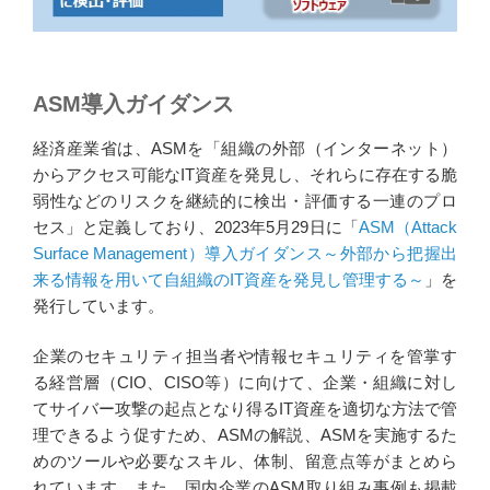
ASM導入ガイダンス
経済産業省は、ASMを「組織の外部（インターネット）
からアクセス可能なIT資産を発見し、それらに存在する脆
弱性などのリスクを継続的に検出・評価する一連のプロ
セス」と定義しており、2023年5月29日に「
ASM（Attack
Surface Management）導入ガイダンス～外部から把握出
来る情報を用いて自組織のIT資産を発見し管理する～
」を
発行しています。
企業のセキュリティ担当者や情報セキュリティを管掌す
る経営層（CIO、CISO等）に向けて、企業・組織に対し
てサイバー攻撃の起点となり得るIT資産を適切な方法で管
理できるよう促すため、ASMの解説、ASMを実施するた
めのツールや必要なスキル、体制、留意点等がまとめら
れています。また、国内企業のASM取り組み事例も掲載