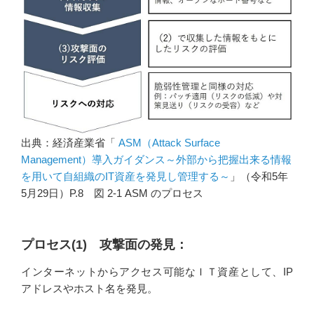
出典：経済産業省「
ASM（Attack Surface
Management）導入ガイダンス～外部から把握出来る情報
を用いて自組織のIT資産を発見し管理する～
」（令和5年
5⽉29⽇）P.8 図 2-1 ASM のプロセス
プロセス(1) 攻撃面の発見：
インターネットからアクセス可能なＩＴ資産として、IP
アドレスやホスト名を発見。