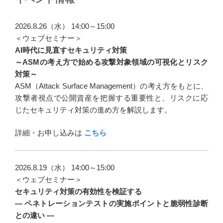
ビ
ゲ
2026.8.26（水） 14:00～15:00
ー
＜ウェブセミナー＞
AI時代に見直すセキュリティ対策
シ
～ASMの考え方で始める攻撃対象領域の可視化とリスク
ョ
対策～
ン
ASM（Attack Surface Management）の考え方をもとに、
攻撃者視点で公開資産を把握する重要性と、リスクに応
じたセキュリティ対策の進め方を解説します。
詳細・お申し込みは
こちら
2026.8.19（水） 14:00～15:00
＜ウェブセミナー＞
セキュリティ対策の有効性を検証する
― ペネトレーションテストの実施ポイントと脆弱性診断
との違い ―