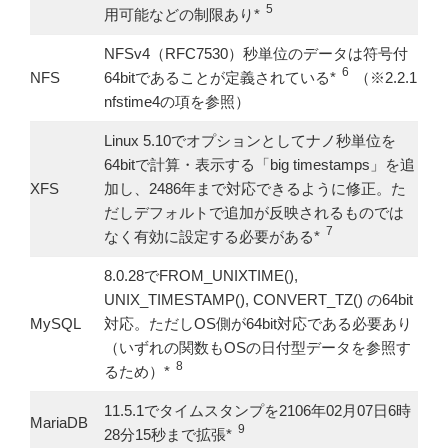
5
用可能などの制限あり*
NFSv4（RFC7530）秒単位のデータは符号付
6
NFS
64bitであることが定義されている*
（※2.2.1
nfstime4の項を参照）
Linux 5.10でオプションとしてナノ秒単位を
64bitで計算・表示する「big timestamps」を追
XFS
加し、2486年まで対応できるように修正。た
だしデフォルトで追加が反映されるものでは
7
なく有効に設定する必要がある*
8.0.28でFROM_UNIXTIME(),
UNIX_TIMESTAMP(), CONVERT_TZ() の64bit
MySQL
対応。ただしOS側が64bit対応である必要あり
（いずれの関数もOSの日付型データを参照す
8
るため）*
11.5.1でタイムスタンプを2106年02月07日6時
MariaDB
9
28分15秒まで拡張*