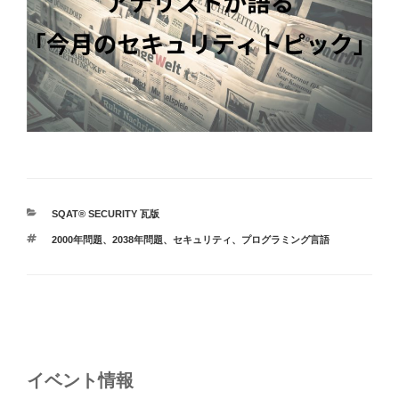
カ
SQAT® SECURITY 瓦版
テ
タ
2000年問題
、
2038年問題
、
セキュリティ
、
プログラミング言語
ゴ
グ
リ
ー
投
稿
ナ
イベント情報