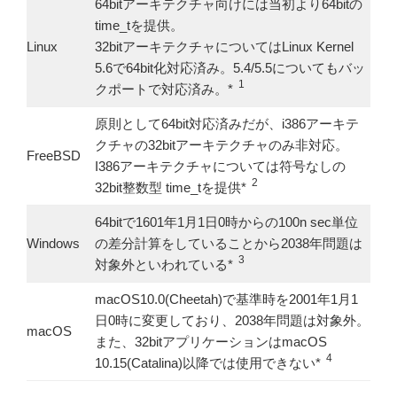
64bitアーキテクチャ向けには当初より64bitの
time_tを提供。
Linux
32bitアーキテクチャについてはLinux Kernel
5.6で64bit化対応済み。5.4/5.5についてもバッ
1
クポートで対応済み。*
原則として64bit対応済みだが、i386アーキテ
クチャの32bitアーキテクチャのみ非対応。
FreeBSD
I386アーキテクチャについては符号なしの
2
32bit整数型 time_tを提供*
64bitで1601年1月1日0時からの100n sec単位
Windows
の差分計算をしていることから2038年問題は
3
対象外といわれている*
macOS10.0(Cheetah)で基準時を2001年1月1
日0時に変更しており、2038年問題は対象外。
macOS
また、32bitアプリケーションはmacOS
4
10.15(Catalina)以降では使用できない*