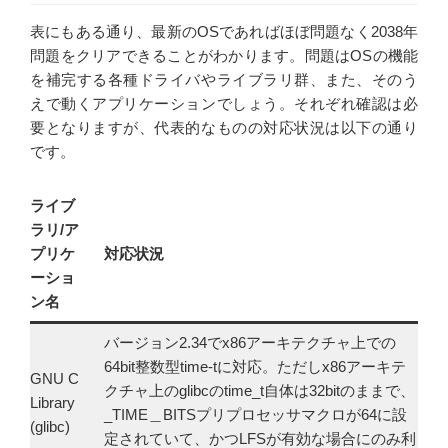
表にもある通り、最新のOSであればほぼ問題なく2038年
問題をクリアできることがわかります。問題はOSの機能
を補完する各種ドライバやライブラリ群、また、そのう
えで動くアプリケーションでしょう。それぞれ確認は必
要となりますが、代表的なものの対応状況は以下の通り
です。
ライブ
ラリ/ア
プリケ
対応状況
ーショ
ン名
バージョン2.34でx86アーキテクチャ上での
64bit整数型time-tに対応。ただしx86アーキテ
GNU C
クチャ上のglibcのtime_t自体は32bitのままで、
Library
_TIME＿BITSプリプロセッサマクロが64に設
(glibc)
定されていて、かつLFSが有効な場合にのみ利