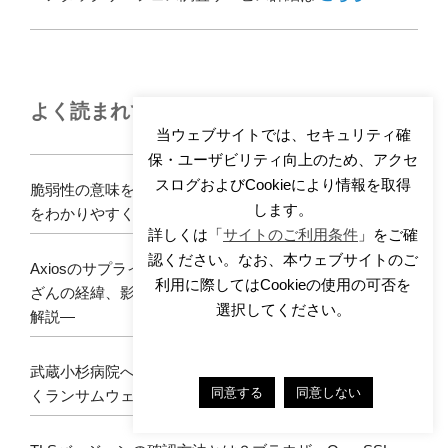
よく読まれている記事
当ウェブサイトでは、セキュリティ確
保・ユーザビリティ向上のため、アクセ
スログおよびCookieにより情報を取得
脆弱性の意味を正しく理解する―読み方・具体例・種類
します。
をわかりやすく解説
詳しくは「
サイトのご利用条件
」をご確
認ください。なお、本ウェブサイトのご
Axiosのサプライチェーン攻撃とは何だったのか ―npm改
利用に際してはCookieの使用の可否を
ざんの経緯、影響範囲、企業が今すぐ確認すべき対応を
選択してください。
解説―
武蔵小杉病院へのランサムウェア攻撃 ―第2報から読み解
同意する
同意しない
くランサムウェア侵入経路と影響範囲―