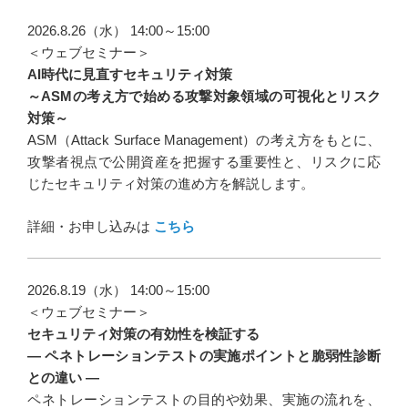
ビ
ゲ
2026.8.26（水） 14:00～15:00
ー
＜ウェブセミナー＞
AI時代に見直すセキュリティ対策
シ
～ASMの考え方で始める攻撃対象領域の可視化とリスク
ョ
対策～
ン
ASM（Attack Surface Management）の考え方をもとに、
攻撃者視点で公開資産を把握する重要性と、リスクに応
じたセキュリティ対策の進め方を解説します。
詳細・お申し込みは
こちら
2026.8.19（水） 14:00～15:00
＜ウェブセミナー＞
セキュリティ対策の有効性を検証する
― ペネトレーションテストの実施ポイントと脆弱性診断
との違い ―
ペネトレーションテストの目的や効果、実施の流れを、