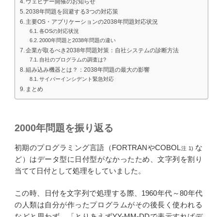
ウェビナー開催のお知らせ
2038年問題を回避する3つの対応策
主要OS・アプリケーションの2038年問題対応状況
各OSの対応状況
2000年問題と2038年問題の違い
企業が取るべき2038年問題対策：自社システムの診断方法
自社のプログラムの調査は?
組み込み機器とは？：2038年問題の最大の影響
サイバーインシデント緊急対応
まとめ
2000年問題を振り返る
初期のプログラミング言語（FORTRANやCOBOL
な
注 1)
ど）はデータ型に日付型がなかったため、文字列を割り
当てて日付として処理をしていました。
この時、日付を文字列で処理する際、1960年代～80年代
の人類は自分が作ったプログラムがその後長く使われる
などと思わず、「とりあえずYY-MM-DDで表示すればデ