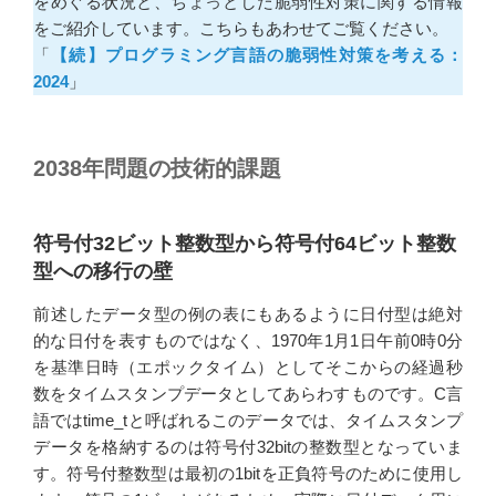
をめぐる状況と、ちょっとした脆弱性対策に関する情報
をご紹介しています。こちらもあわせてご覧ください。
「
【続】プログラミング言語の脆弱性対策を考える：
2024
」
2038年問題の技術的課題
符号付32ビット整数型から符号付64ビット整数
型への移行の壁
前述したデータ型の例の表にもあるように日付型は絶対
的な日付を表すものではなく、1970年1月1日午前0時0分
を基準日時（エポックタイム）としてそこからの経過秒
数をタイムスタンプデータとしてあらわすものです。C言
語ではtime_tと呼ばれるこのデータでは、タイムスタンプ
データを格納するのは符号付32bitの整数型となっていま
す。符号付整数型は最初の1bitを正負符号のために使用し