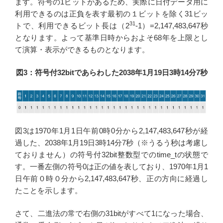
ます。符号の1ビットがあるため、実際に日付データ用に
利用できるのは正負を表す最初の１ビットを除く31ビッ
31
トで、利用できるビット長は（2
-1）=2,147,483,647秒
となります。よって基準日時からおよそ68年を上限とし
て演算・表示ができるものとなります。
図3：符号付32bitであらわした2038年1月19日3時14分7秒
図3は1970年1月1日午前0時0分から2,147,483,647秒が経
過した、2038年1月19日3時14分7秒（※うるう秒は考慮し
ておりません）の符号付32bit整数型でのtime_tの状態で
す。一番左側の符号0は正の値を表しており、1970年1月1
日午前０時０分から2,147,483,647秒、正の方向に経過し
たことを示します。
さて、二進法の常で右側の31bitがすべて1になった場合、