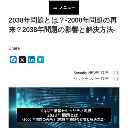
コ
メニュー
ン
テ
2038年問題とは？-2000年問題の再
ン
来？2038年問題の影響と解決方法-
ツ
へ
ス
Share
キ
ッ
F
X
L
H
プ
a
i
a
Security NEWS TOPに
戻る
c
n
t
バックナンバー TOPに
戻る
e
k
e
b
e
n
o
d
a
o
I
k
n