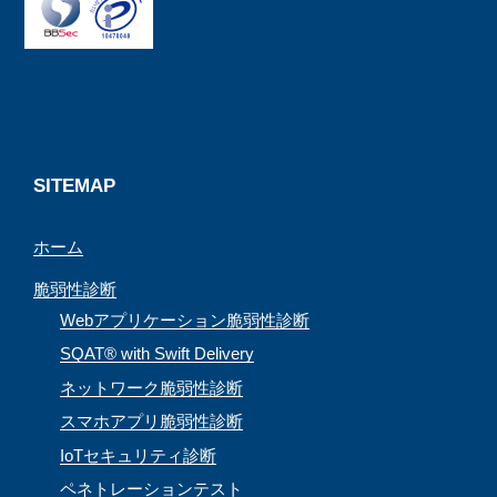
b
a
a
u
o
d
g
b
o
s
r
e
k
a
C
m
h
a
SITEMAP
n
ホーム
n
e
脆弱性診断
l
Webアプリケーション脆弱性診断
SQAT® with Swift Delivery
ネットワーク脆弱性診断
スマホアプリ脆弱性診断
IoTセキュリティ診断
ペネトレーションテスト