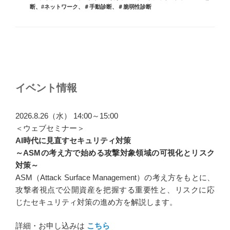
ゴ
グ
断
、
#ネットワーク
、
＃手動診断
、
＃脆弱性診断
リ
ー
投
稿
ナ
イベント情報
ビ
ゲ
2026.8.26（水） 14:00～15:00
ー
＜ウェブセミナー＞
AI時代に見直すセキュリティ対策
シ
～ASMの考え方で始める攻撃対象領域の可視化とリスク
ョ
対策～
ン
ASM（Attack Surface Management）の考え方をもとに、
攻撃者視点で公開資産を把握する重要性と、リスクに応
じたセキュリティ対策の進め方を解説します。
詳細・お申し込みは
こちら