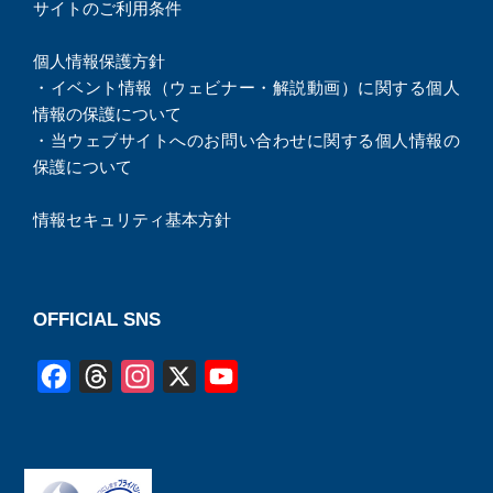
サイトのご利用条件
個人情報保護方針
・
イベント情報（ウェビナー・解説動画）に関する個人
情報の保護について
・
当ウェブサイトへのお問い合わせに関する個人情報の
保護について
情報セキュリティ基本方針
OFFICIAL SNS
F
T
I
X
Y
a
h
n
o
c
r
s
u
e
e
t
T