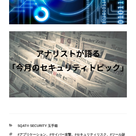
カ
SQAT® SECURITY 玉手箱
テ
タ
#アプリケーション
、
#サイバー攻撃
、
#セキュリティリスク
、
#ツール診