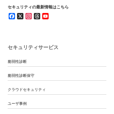
セキュリティの最新情報はこちら
F
X
I
T
Y
a
n
h
o
c
s
r
u
e
t
e
T
b
a
a
u
セキュリティサービス
o
g
d
b
o
r
s
e
k
a
脆弱性診断
m
脆弱性診断保守
クラウドセキュリティ
ユーザ事例