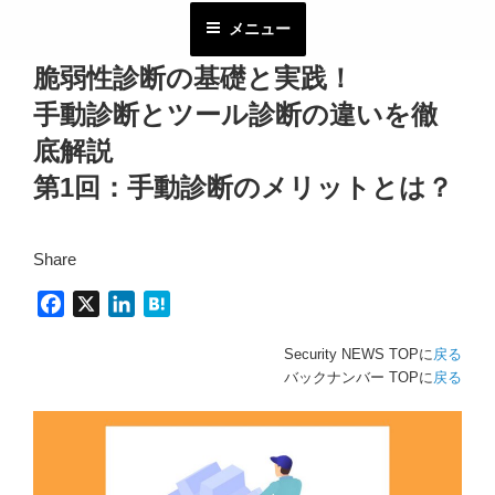
コ
メニュー
ン
テ
脆弱性診断の基礎と実践！
ン
手動診断とツール診断の違いを徹
ツ
へ
底解説
ス
第1回：手動診断のメリットとは？
キ
ッ
プ
Share
F
X
L
H
a
i
a
Security NEWS TOPに
戻る
c
n
t
バックナンバー TOPに
戻る
e
k
e
b
e
n
o
d
a
o
I
k
n