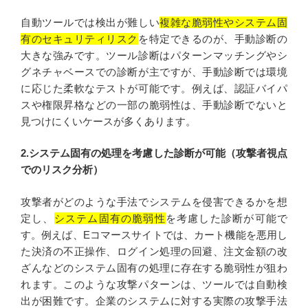
自動ツールでは検出が難しい
複雑な脆弱性やシステム固
有のセキュリティリスク
を特定できるのが、手動診断の
大きな強みです。ツール診断はパターンマッチングやシ
グネチャベースでの診断が主ですが、手動診断では環境
に応じた柔軟なテストが可能です。例えば、認証バイパ
スや権限昇格などの一部の脆弱性は、手動診断でないと
見つけにくいケースが多くあります。
2.システム固有の処理を考慮した診断が可能（攻撃者視点
でのリスク分析）
攻撃者がどのような手法でシステムを侵害できるかを想
定し、
システム固有の脆弱性
を考慮した診断が可能で
す。例えば、Eコマースサイトでは、カート機能を悪用し
た決済の不正操作、ログイン処理の回避、注文金額の改
ざんなどのシステム固有の処理に存在する脆弱性が狙わ
れます。このような攻撃パターンは、ツールでは自動検
出が困難です。企業のシステムに対する実際の攻撃手法