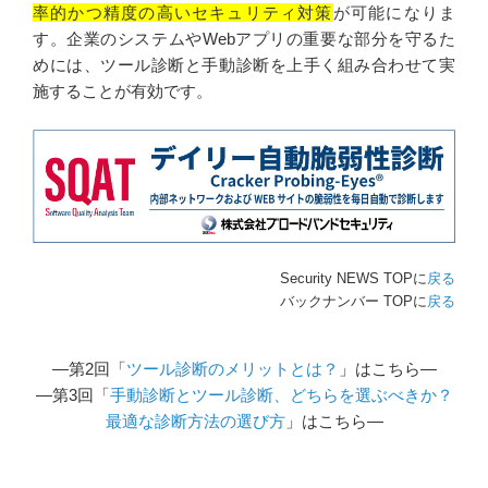
率的かつ精度の高いセキュリティ対策
が可能になりま
す。企業のシステムやWebアプリの重要な部分を守るた
めには、ツール診断と手動診断を上手く組み合わせて実
施することが有効です。
Security NEWS TOPに
戻る
バックナンバー TOPに
戻る
―第2回「
ツール診断のメリットとは？
」はこちら―
―第3回「
手動診断とツール診断、どちらを選ぶべきか？
最適な診断方法の選び方
」はこちら―