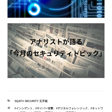
カ
SQAT® SECURITY 玉手箱
テ
タ
#インシデント
、
#サイバー攻撃
、
#デジタルフォレンジック
、
#ネットワ
ゴ