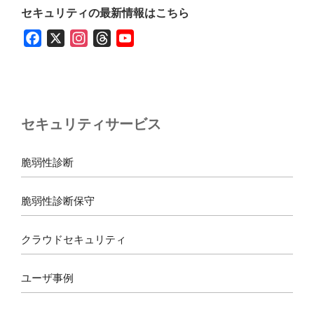
セキュリティの最新情報はこちら
F
X
I
T
Y
a
n
h
o
c
s
r
u
e
t
e
T
b
a
a
u
セキュリティサービス
o
g
d
b
o
r
s
e
k
a
脆弱性診断
m
脆弱性診断保守
クラウドセキュリティ
ユーザ事例