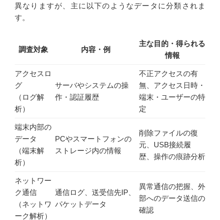
異なりますが、主に以下のようなデータに分類されま
す。
主な目的・得られる
調査対象
内容・例
情報
アクセスロ
不正アクセスの有
グ
サーバやシステムの操
無、アクセス日時・
（ログ解
作・認証履歴
端末・ユーザーの特
析）
定
端末内部の
削除ファイルの復
データ
PCやスマートフォンの
元、USB接続履
（端末解
ストレージ内の情報
歴、操作の痕跡分析
析）
ネットワー
異常通信の把握、外
ク通信
通信ログ、送受信先IP、
部へのデータ送信の
（ネットワ
パケットデータ
確認
ーク解析）