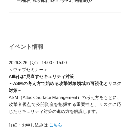
グ
ーク解析
、
#ログ解析
、
#不正アクセス
、
#情報漏えい
リ
ー
投
稿
ナ
イベント情報
ビ
ゲ
2026.8.26（水） 14:00～15:00
ー
＜ウェブセミナー＞
AI時代に見直すセキュリティ対策
シ
～ASMの考え方で始める攻撃対象領域の可視化とリスク
ョ
対策～
ン
ASM（Attack Surface Management）の考え方をもとに、
攻撃者視点で公開資産を把握する重要性と、リスクに応
じたセキュリティ対策の進め方を解説します。
詳細・お申し込みは
こちら