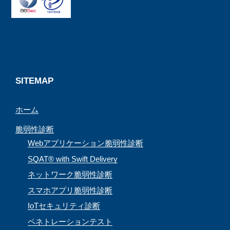
b
a
a
u
o
d
g
b
o
s
r
e
k
a
C
m
h
a
SITEMAP
n
ホーム
n
e
脆弱性診断
l
Webアプリケーション脆弱性診断
SQAT® with Swift Delivery
ネットワーク脆弱性診断
スマホアプリ脆弱性診断
IoTセキュリティ診断
ペネトレーションテスト