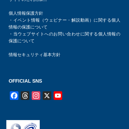
個人情報保護方針
・
イベント情報（ウェビナー・解説動画）に関する個人
情報の保護について
・
当ウェブサイトへのお問い合わせに関する個人情報の
保護について
情報セキュリティ基本方針
OFFICIAL SNS
F
T
I
X
Y
a
h
n
o
c
r
s
u
e
e
t
T