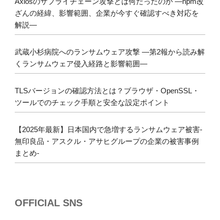
Axiosのサプライチェーン攻撃とは何だったのか ―npm改
ざんの経緯、影響範囲、企業が今すぐ確認すべき対応を
解説―
武蔵小杉病院へのランサムウェア攻撃 ―第2報から読み解
くランサムウェア侵入経路と影響範囲―
TLSバージョンの確認方法とは？ブラウザ・OpenSSL・
ツールでのチェック手順と安全な設定ポイント
【2025年最新】日本国内で急増するランサムウェア被害-
無印良品・アスクル・アサヒグループの企業の被害事例
まとめ-
OFFICIAL SNS