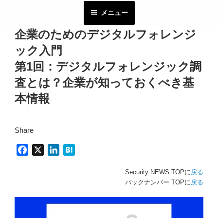
コ
メニュー
ン
テ
企業のためのデジタルフォレンジ
ン
ック入門
ツ
へ
第1回：デジタルフォレンジック調
ス
査とは？企業が知っておくべき基
キ
本情報
ッ
プ
Share
F
X
L
H
a
i
a
Security NEWS TOPに
戻る
c
n
t
バックナンバー TOPに
戻る
e
k
e
b
e
n
o
d
a