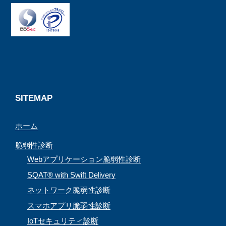
e
e
t
T
b
a
a
u
o
d
g
b
o
s
r
e
k
a
C
m
h
a
SITEMAP
n
ホーム
n
e
脆弱性診断
l
Webアプリケーション脆弱性診断
SQAT® with Swift Delivery
ネットワーク脆弱性診断
スマホアプリ脆弱性診断
IoTセキュリティ診断