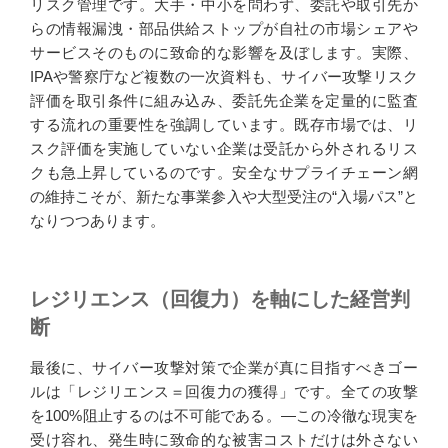
リスク管理です。大手・中小を問わず、委託や取引先か
らの情報漏洩・部品供給ストップが自社の市場シェアや
サービスそのものに致命的な影響を及ぼします。実際、
IPAや警察庁など複数の一次資料も、サイバー攻撃リスク
評価を取引条件に組み込み、委託先企業を定量的に監査
する流れの重要性を強調しています。既存市場では、リ
スク評価を実施していない企業は受託から外されるリス
クも急上昇しているのです。安全なサプライチェーン網
の維持こそが、新たな事業参入や大型受注の“入場パス”と
なりつつあります。
レジリエンス（回復力）を軸にした経営判
断
最後に、サイバー攻撃対策で企業が真に目指すべきゴー
ルは「レジリエンス＝回復力の獲得」です。全ての攻撃
を100%阻止するのは不可能である。—この冷徹な現実を
受け容れ、発生時に致命的な被害コストだけは外さない