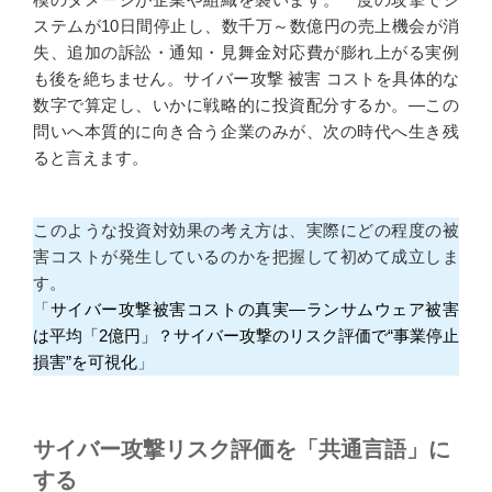
ステムが10日間停止し、数千万～数億円の売上機会が消
失、追加の訴訟・通知・見舞金対応費が膨れ上がる実例
も後を絶ちません。サイバー攻撃 被害 コストを具体的な
数字で算定し、いかに戦略的に投資配分するか。—この
問いへ本質的に向き合う企業のみが、次の時代へ生き残
ると言えます。
このような投資対効果の考え方は、実際にどの程度の被
害コストが発生しているのかを把握して初めて成立しま
す。
「
サイバー攻撃被害コストの真実―ランサムウェア被害
は平均「2億円」？サイバー攻撃のリスク評価で“事業停止
損害”を可視化
」
サイバー攻撃リスク評価を「共通言語」に
する