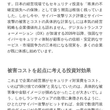
す。日本の経営現場でもセキュリティ投資を「将来の不
確定損失への保険」として扱う潮流は根強く残っていま
した。しかし今や、サイバー攻撃リスク評価とサイバー
攻撃の被害とコストの具体的な計算なしには本気の経営
戦略も企業価値向上も語れません。デジタルトランスフ
ォーメーション（DX）が加速する2026年以降、強固なサ
イバーセキュリティ体制が顧客からの信頼・安定的なサ
ービス・市場競争力の三本柱になる現実を、多くの企業
が既に体感し始めています。
被害コストを起点に考える投資対効果
これまで企業の経営層がセキュリティ対策費をコスト、
いわば”掛け捨ての保険”と見なしていたのは、具体的な被
害像や金額イメージが掴めなかったことが大きいでしょ
う。しかしランサムウェアの急増に象徴されるように、
ひとたびサイバー攻撃がヒットすれば、全国で数億円規
模のダメージが企業や組織を襲います。一度の攻撃でシ