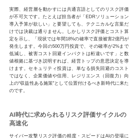
実際、経営層を動かすには共通言語としてのリスク評価
が不可欠です。たとえば担当者が「EDRソリューション
導入予算が欲しい」と要望しても、テクニカルな言葉だ
けでは決裁は通りません。しかしリスク評価とコスト算
定を示し、「現状では年間18%の確率で直接被害2億円が
発生します。今回の500万円投資で、その確率が2%まで
低減し、被害コスト回避インパクトは桁違いです」と数
値根拠に基づき説明すれば、経営トップの意思決定を導
けます。セキュリティ投資は、単なる損失回避のコスト
ではなく、企業価値や信用、レジリエンス（回復力）向
上の“収益性ある施策”として位置付けるべき新時代に来た
のです。
AI時代に求められるリスク評価サイクルの
高速化
サイバー攻撃リスク評価の精度・スピードはAIの登場に