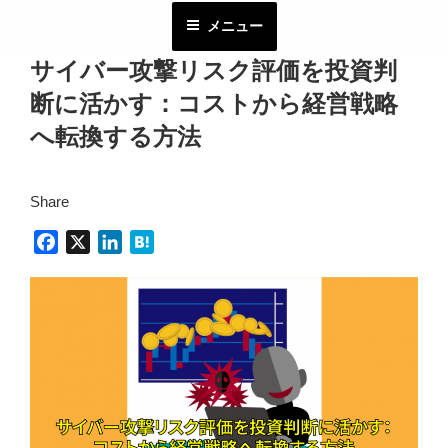
コ
メニュー
ン
テ
サイバー攻撃リスク評価を投資判
ン
断に活かす：コストから経営戦略
ツ
へ
へ転換する方法
ス
キ
Share
ッ
プ
F
X
L
H
a
i
a
c
n
t
e
k
e
b
e
n
o
d
a
o
I
k
n