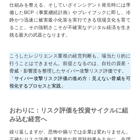
仕組みを整える、そしていざインシデント発生時には準
備したBCP（事業継続計画）やプレイブックに即し、冷
静かつ迅速に被害最小化策を実行できる現場文化を育て
ること。その強靭さこそが不確実なデジタル経済を生き
残る最大の武器となります。
こうしたレジリエンス重視の経営判断も、場当たり的に
行うことはできません。前提となるのは、自社の資産・
脅威・影響度を整理したサイバー攻撃リスク評価です。
「
サイバー攻撃リスク評価の進め方：見えない脅威を可
視化するプロセスと実践
」
おわりに：リスク評価を投資サイクルに組
み込む経営へ
繰り返しますが、恐怖や煽りでは企業は変わりません。
正確なリスク評価と客観的な投資対効果を土台に、合理