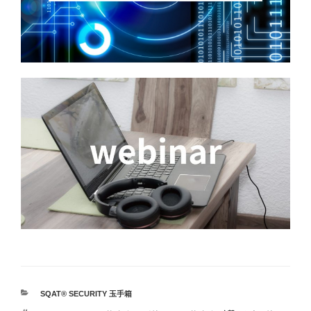
カ
SQAT® SECURITY 玉手箱
テ