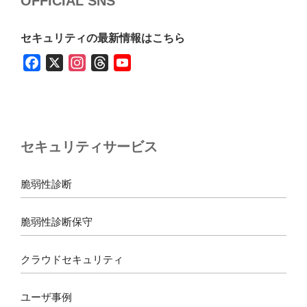
OFFICIAL SNS
セキュリティの最新情報はこちら
F
X
I
T
Y
a
n
h
o
c
s
r
u
e
t
e
T
b
a
a
u
セキュリティサービス
o
g
d
b
o
r
s
e
k
a
脆弱性診断
m
脆弱性診断保守
クラウドセキュリティ
ユーザ事例