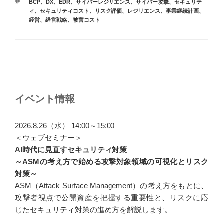
タ
BCP
、
DX
、
EDR
、
サイバーレジリエンス
、
サイバー攻撃
、
セキュリテ
ゴ
グ
ィ
、
セキュリティコスト
、
リスク評価
、
レジリエンス
、
事業継続計画
、
リ
経営
、
経営戦略
、
被害コスト
ー
投
稿
ナ
イベント情報
ビ
ゲ
2026.8.26（水） 14:00～15:00
ー
＜ウェブセミナー＞
AI時代に見直すセキュリティ対策
シ
～ASMの考え方で始める攻撃対象領域の可視化とリスク
ョ
対策～
ン
ASM（Attack Surface Management）の考え方をもとに、
攻撃者視点で公開資産を把握する重要性と、リスクに応
じたセキュリティ対策の進め方を解説します。