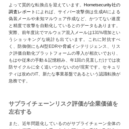
よって質的な転換点を迎えています。
Hornetsecurity社の
調査レポート
によれば、サイバー攻撃側は生成AIによる
偽装メールや未知マルウェア作成など、かつてない速度
と精度で攻撃を自動化しているとのデータもあります。
実際、前年度比でマルウェア混入メールは131%増加とい
うショッキングな統計も出ています。これに対抗すべ
く、防御側にもAI型EDRや脅威インテリジェンス、リス
ク評価自動化プラットフォームの導入が相次いでおり、
もはや従来の手動＆記憶頼み、年1回の見直しだけでは攻
防サイクルに全く追いつかないのが現実です。セキュリ
ティは攻めのIT、新たな事業基盤であるという認識転換が
急務です。
サプライチェーンリスク評価が企業価値を
左右する
また、近年問題化しているのがサプライチェーン全体の