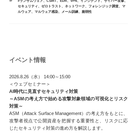
タ
#ランサムウェア
、
CSIRT
、
EDR
、
VPN
、
インシデント
、
サイバー攻撃
、
ゴ
グ
セキュリティ
、
ゼロトラスト
、
ネットワーク
、
フォレンジック調査
、
マ
リ
ルウェア
、
マルウェア感染
、
メール訓練
、
脆弱性
ー
投
稿
ナ
イベント情報
ビ
ゲ
2026.8.26（水） 14:00～15:00
ー
＜ウェブセミナー＞
AI時代に見直すセキュリティ対策
シ
～ASMの考え方で始める攻撃対象領域の可視化とリスク
ョ
対策～
ン
ASM（Attack Surface Management）の考え方をもとに、
攻撃者視点で公開資産を把握する重要性と、リスクに応
じたセキュリティ対策の進め方を解説します。