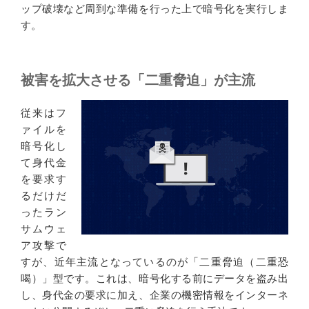
ップ破壊など周到な準備を行った上で暗号化を実行しま
す。
被害を拡大させる「二重脅迫」が主流
従来はフ
ァイルを
暗号化し
て身代金
を要求す
るだけだ
ったラン
サムウェ
ア攻撃で
すが、近年主流となっているのが「二重脅迫（二重恐
喝）」型です。これは、暗号化する前にデータを盗み出
し、身代金の要求に加え、企業の機密情報をインターネ