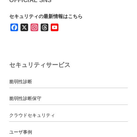
セキュリティの最新情報はこちら
F
X
I
T
Y
a
n
h
o
c
s
r
u
e
t
e
T
b
a
a
u
セキュリティサービス
o
g
d
b
o
r
s
e
k
a
脆弱性診断
m
脆弱性診断保守
クラウドセキュリティ
ユーザ事例