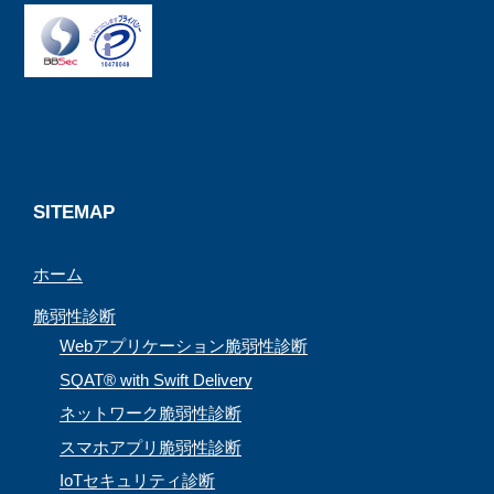
e
e
t
T
b
a
a
u
o
d
g
b
o
s
r
e
k
a
C
m
h
a
SITEMAP
n
ホーム
n
e
脆弱性診断
l
Webアプリケーション脆弱性診断
SQAT® with Swift Delivery
ネットワーク脆弱性診断
スマホアプリ脆弱性診断
IoTセキュリティ診断