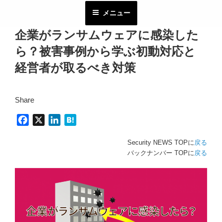
コ
メニュー
ン
テ
企業がランサムウェアに感染した
ン
ら？被害事例から学ぶ初動対応と
ツ
へ
経営者が取るべき対策
ス
キ
Share
ッ
プ
F
X
L
H
a
i
a
Security NEWS TOPに
戻る
c
n
t
バックナンバー TOPに
戻る
e
k
e
b
e
n
o
d
a
o
I
k
n