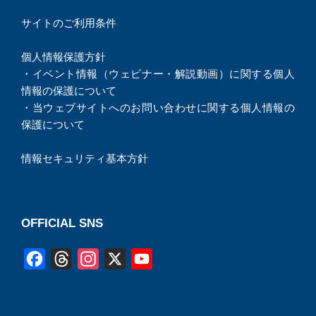
サイトのご利用条件
個人情報保護方針
・
イベント情報（ウェビナー・解説動画）に関する個人
情報の保護について
・
当ウェブサイトへのお問い合わせに関する個人情報の
保護について
情報セキュリティ基本方針
OFFICIAL SNS
F
T
I
X
Y
a
h
n
o
c
r
s
u