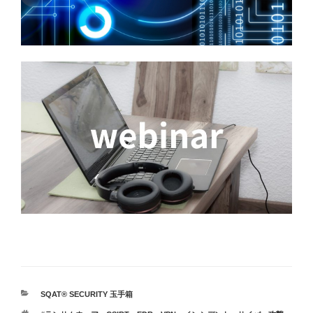
カ
SQAT® SECURITY 玉手箱
テ