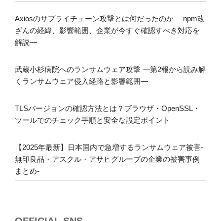
Axiosのサプライチェーン攻撃とは何だったのか ―npm改
ざんの経緯、影響範囲、企業が今すぐ確認すべき対応を
解説―
武蔵小杉病院へのランサムウェア攻撃 ―第2報から読み解
くランサムウェア侵入経路と影響範囲―
TLSバージョンの確認方法とは？ブラウザ・OpenSSL・
ツールでのチェック手順と安全な設定ポイント
【2025年最新】日本国内で急増するランサムウェア被害-
無印良品・アスクル・アサヒグループの企業の被害事例
まとめ-
OFFICIAL SNS