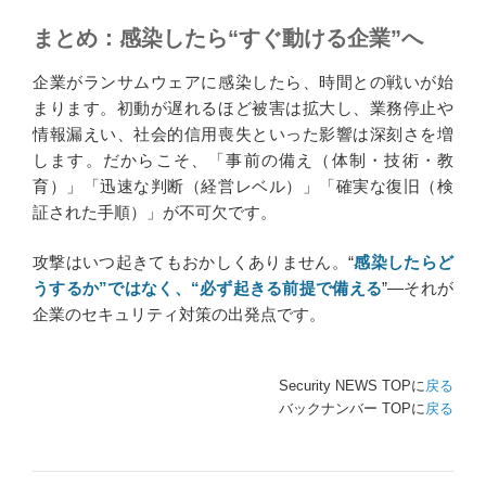
まとめ：感染したら“すぐ動ける企業”へ
企業がランサムウェアに感染したら、時間との戦いが始
まります。初動が遅れるほど被害は拡大し、業務停止や
情報漏えい、社会的信用喪失といった影響は深刻さを増
します。だからこそ、「事前の備え（体制・技術・教
育）」「迅速な判断（経営レベル）」「確実な復旧（検
証された手順）」が不可欠です。
攻撃はいつ起きてもおかしくありません。“
感染したらど
うするか”ではなく、“必ず起きる前提で備える
”―それが
企業のセキュリティ対策の出発点です。
Security NEWS TOPに
戻る
バックナンバー TOPに
戻る