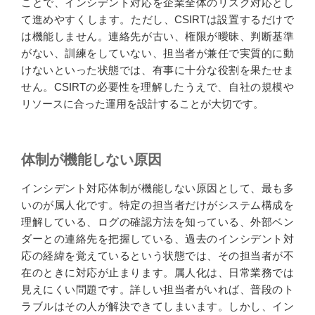
ことで、インシデント対応を企業全体のリスク対応とし
て進めやすくします。ただし、CSIRTは設置するだけで
は機能しません。連絡先が古い、権限が曖昧、判断基準
がない、訓練をしていない、担当者が兼任で実質的に動
けないといった状態では、有事に十分な役割を果たせま
せん。CSIRTの必要性を理解したうえで、自社の規模や
リソースに合った運用を設計することが大切です。
体制が機能しない原因
インシデント対応体制が機能しない原因として、最も多
いのが属人化です。特定の担当者だけがシステム構成を
理解している、ログの確認方法を知っている、外部ベン
ダーとの連絡先を把握している、過去のインシデント対
応の経緯を覚えているという状態では、その担当者が不
在のときに対応が止まります。属人化は、日常業務では
見えにくい問題です。詳しい担当者がいれば、普段のト
ラブルはその人が解決できてしまいます。しかし、イン