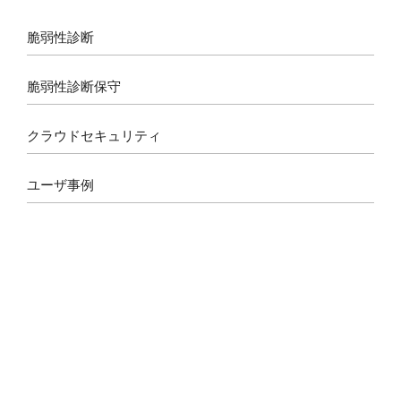
o
r
s
e
k
a
脆弱性診断
m
脆弱性診断保守
クラウドセキュリティ
ユーザ事例