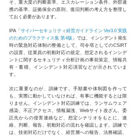
そ、重大度の判断基準、エスカレーション条件、外部連
携の基準、証拠保全の原則、復旧判断の考え方を整理し
ておく必要があります。
IPA「
サイバーセキュリティ経営ガイドライン Ver3.0 実践
のためのプラクティス集 第4版
」では、インシデント発生
時の緊急対応体制の整備として、司令塔としてのCSIRT
の設置、従業員の初動対応の規定、想定されるインシデ
ントに関するセキュリティ分析計画の事前策定、情報共
有・蓄積、インシデント対応演習などが示されていま
す。
次に重要なのが、訓練です。手順書や体制図を作って
も、実際に動かしていなければ、有事に機能するとは限
りません。インシデント対応訓練では、ランサムウェア
感染、不正アクセス、情報漏洩、Webサイト改ざん、委
託先からの侵害連絡など、想定シナリオをもとに、連
絡、判断、報告、初動対応の流れを確認します。訓練で
は、技術対応だけでなく、経営層への報告、法務確認、