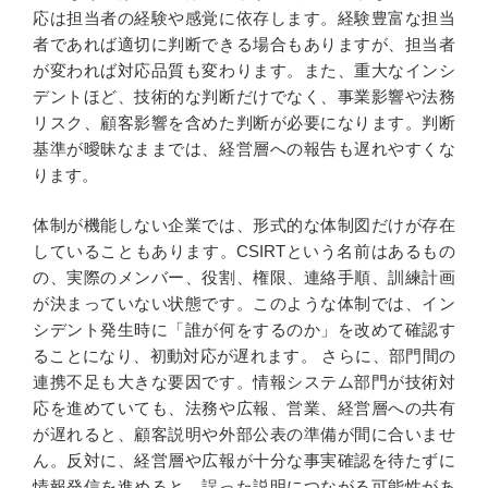
応は担当者の経験や感覚に依存します。経験豊富な担当
者であれば適切に判断できる場合もありますが、担当者
が変われば対応品質も変わります。また、重大なインシ
デントほど、技術的な判断だけでなく、事業影響や法務
リスク、顧客影響を含めた判断が必要になります。判断
基準が曖昧なままでは、経営層への報告も遅れやすくな
ります。
体制が機能しない企業では、形式的な体制図だけが存在
していることもあります。CSIRTという名前はあるもの
の、実際のメンバー、役割、権限、連絡手順、訓練計画
が決まっていない状態です。このような体制では、イン
シデント発生時に「誰が何をするのか」を改めて確認す
ることになり、初動対応が遅れます。 さらに、部門間の
連携不足も大きな要因です。情報システム部門が技術対
応を進めていても、法務や広報、営業、経営層への共有
が遅れると、顧客説明や外部公表の準備が間に合いませ
ん。反対に、経営層や広報が十分な事実確認を待たずに
情報発信を進めると、誤った説明につながる可能性があ