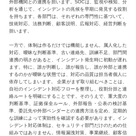
外部機関との連携を担います。SOCは、監視や検知、分
析を通じて、インシデントの兆候を早期に発見する役割
を持ちます。各部門は、それぞれの専門性に基づいて、
技術対応、法務判断、顧客説明、広報対応、経営判断を
担います。
一方で、体制は作るだけでは機能しません。属人化した
対応、曖昧な判断基準、古い連絡先、訓練不足、部門間
連携の弱さがあると、インシデント発生時に初動が遅れ
ます。特に、誰が判断し、誰が報告し、誰が外部と連携
するのかが曖昧な状態では、対応の品質は担当者個人に
依存してしまいます。 企業がまず取り組むべきことは、
自社のインシデント対応フローを整理し、役割分担と連
絡ルートを明確にすることです。そのうえで、重大度の
判断基準、証拠保全ルール、外部報告・公表の検討基
準、委託先や外部ベンダーとの連携方法を定め、定期的
な訓練によって実効性を確認する必要があります。イン
シデント対応体制は、セキュリティ部門だけのための仕
組みではありません。情報漏洩対策、事業継続、顧客信