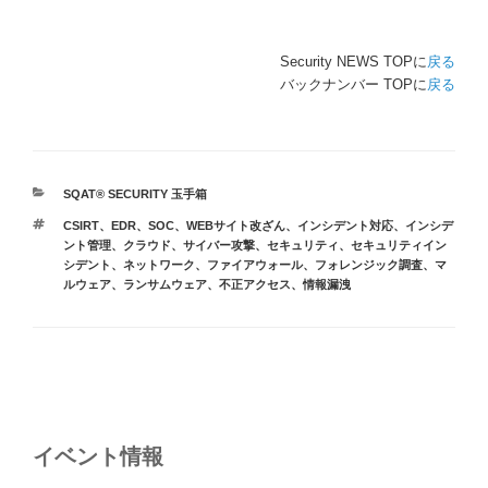
Security NEWS TOPに
戻る
バックナンバー TOPに
戻る
カ
SQAT® SECURITY 玉手箱
テ
タ
CSIRT
、
EDR
、
SOC
、
WEBサイト改ざん
、
インシデント対応
、
インシデ
ゴ
グ
ント管理
、
クラウド
、
サイバー攻撃
、
セキュリティ
、
セキュリティイン
リ
シデント
、
ネットワーク
、
ファイアウォール
、
フォレンジック調査
、
マ
ー
ルウェア
、
ランサムウェア
、
不正アクセス
、
情報漏洩
投
稿
ナ
イベント情報
ビ