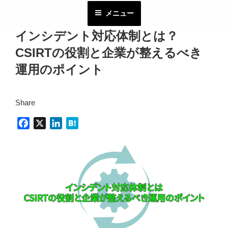
コ
メニュー
ン
テ
インシデント対応体制とは？
ン
CSIRTの役割と企業が整えるべき
ツ
へ
運用のポイント
ス
キ
Share
ッ
プ
F
X
L
H
a
i
a
c
n
t
e
k
e
b
e
n
o
d
a
o
I
k
n