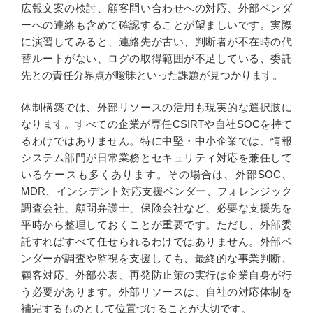
広報文案の検討、顧客問い合わせへの対応、外部ベンダ
ーへの連絡も含めて確認することが望ましいです。実際
に演習してみると、連絡先が古い、判断者が不在時の代
替ルートがない、ログの取得範囲が不足している、委託
先との責任分界点が曖昧といった課題が見つかります。
体制構築では、外部リソースの活用も現実的な選択肢に
なります。すべての企業が専任CSIRTや自社SOCを持て
るわけではありません。特に中堅・中小企業では、情報
システム部門が日常業務とセキュリティ対応を兼任して
いるケースも多くあります。その場合は、外部SOC、
MDR、インシデント対応支援ベンダー、フォレンジック
調査会社、顧問弁護士、保険会社など、必要な支援先を
平時から整理しておくことが重要です。ただし、外部委
託すればすべて任せられるわけではありません。外部ベ
ンダーが調査や監視を支援しても、最終的な事業判断、
顧客対応、外部公表、再発防止策の実行は企業自身が行
う必要があります。外部リソースは、自社の対応体制を
補完するものとして位置づけることが大切です。