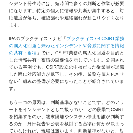
シデント発生時には、短時間で多くの判断と作業が必要
になります。特定の個人に情報や判断が集中すると、対
応速度が落ち、確認漏れや連絡漏れが起こりやすくなり
ます。
IPAのプラクティス・ナビ「
プラクティス7-4 CSIRT業務
の属人化回避も兼ねたインシデントや脅威に関する情報
の共有・蓄積
」では、CSIRT業務の属人化回避を目的と
した情報共有・蓄積の重要性を示しています。公開され
ている事例でも、CSIRT設立の中核だった従業員が退職
した際に対応能力が低下し、その後、業務を属人化させ
ない仕組みの整備が必要になったことが紹介されていま
す。
もう一つの原因は、判断基準がないことです。どのアラ
ートをインシデントとして扱うのか、どの段階でCSIRT
を招集するのか、端末隔離やシステム停止を誰が判断す
るのか、外部報告や公表を検討する基準は何かが決まっ
ていなければ、現場は迷います。判断基準がないと、対