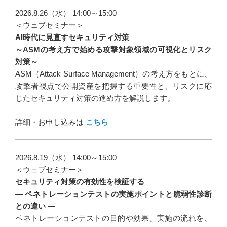
ゲ
2026.8.26（水） 14:00～15:00
ー
＜ウェブセミナー＞
AI時代に見直すセキュリティ対策
シ
～ASMの考え方で始める攻撃対象領域の可視化とリスク
ョ
対策～
ン
ASM（Attack Surface Management）の考え方をもとに、
攻撃者視点で公開資産を把握する重要性と、リスクに応
じたセキュリティ対策の進め方を解説します。
詳細・お申し込みは
こちら
2026.8.19（水） 14:00～15:00
＜ウェブセミナー＞
セキュリティ対策の有効性を検証する
― ペネトレーションテストの実施ポイントと脆弱性診断
との違い ―
ペネトレーションテストの目的や効果、実施の流れを、