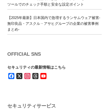
ツールでのチェック手順と安全な設定ポイント
【2025年最新】日本国内で急増するランサムウェア被害-
無印良品・アスクル・アサヒグループの企業の被害事例
まとめ-
OFFICIAL SNS
セキュリティの最新情報はこちら
F
X
I
T
Y
a
n
h
o
c
s
r
u
e
t
e
T
b
a
a
u
セキュリティサービス
o
g
d
b