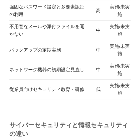
強固なパスワード設定と多要素認証
実施/未実
高
の利用
施
不用意なメールや添付ファイルを開
実施/未実
中
かない
施
実施/未実
バックアップの定期実施
中
施
実施/未実
ネットワーク機器の初期設定見直し
中
施
実施/未実
従業員向けセキュリティ教育・研修
低
施
サイバーセキュリティと情報セキュリティ
の違い