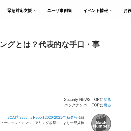
緊急対応支援
ユーザ事例集
イベント情報
お
ングとは？代表的な手口・事
Security NEWS TOPに
戻る
バックナンバー TOPに
戻る
®
SQAT
Security Report 2020-2021年 秋冬号
掲載
ソーシャル・エンジニアリング攻撃～」より一部抜粋