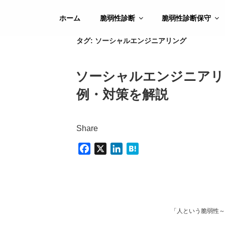
コ
ン
ホーム
脆弱性診断
脆弱性診断保守
テ
タグ:
ソーシャルエンジニアリング
ン
ツ
へ
ソーシャルエンジニアリ
ス
キ
例・対策を解説
ッ
プ
Share
F
X
L
H
a
i
a
c
n
t
e
k
e
b
e
n
o
d
a
「人という脆弱性～
o
I