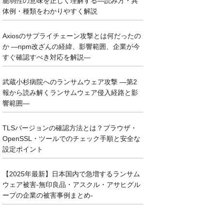
脆弱性の意味を正しく理解する―読み方・具
体例・種類をわかりやすく解説
Axiosのサプライチェーン攻撃とは何だったの
か ―npm改ざんの経緯、影響範囲、企業が今
すぐ確認すべき対応を解説―
武蔵小杉病院へのランサムウェア攻撃 ―第2
報から読み解くランサムウェア侵入経路と影
響範囲―
TLSバージョンの確認方法とは？ブラウザ・
OpenSSL・ツールでのチェック手順と安全な
設定ポイント
【2025年最新】日本国内で急増するランサム
ウェア被害-無印良品・アスクル・アサヒグル
ープの企業の被害事例まとめ-