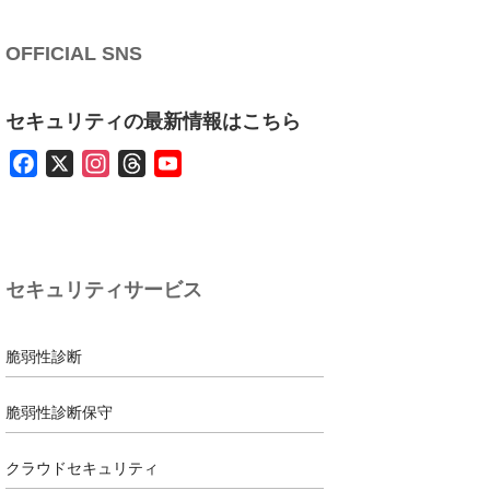
OFFICIAL SNS
セキュリティの最新情報はこちら
F
X
I
T
Y
a
n
h
o
c
s
r
u
e
t
e
T
b
a
a
u
セキュリティサービス
o
g
d
b
o
r
s
e
k
a
脆弱性診断
m
脆弱性診断保守
クラウドセキュリティ