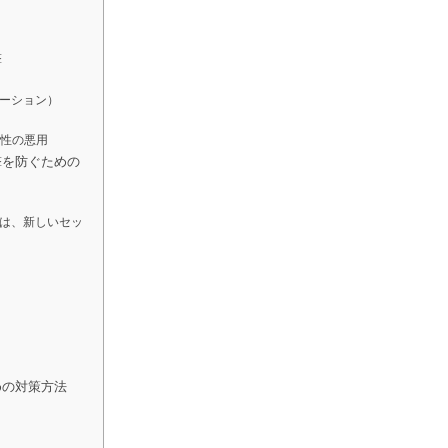
撃
セーション）
弱性の悪用
撃を防ぐための
は、新しいセッ
めの対策方法