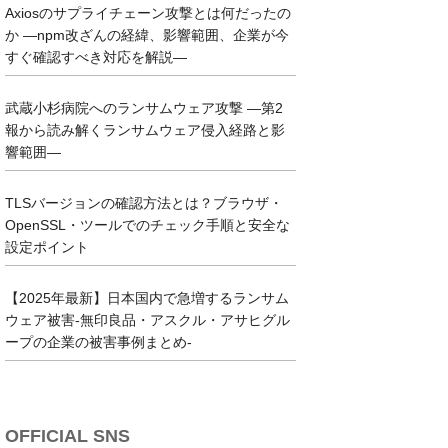
Axiosのサプライチェーン攻撃とは何だったの
か ―npm改ざんの経緯、影響範囲、企業が今
すぐ確認すべき対応を解説―
武蔵小杉病院へのランサムウェア攻撃 ―第2
報から読み解くランサムウェア侵入経路と影
響範囲―
TLSバージョンの確認方法とは？ブラウザ・
OpenSSL・ツールでのチェック手順と安全な
設定ポイント
【2025年最新】日本国内で急増するランサム
ウェア被害-無印良品・アスクル・アサヒグル
ープの企業の被害事例まとめ-
OFFICIAL SNS