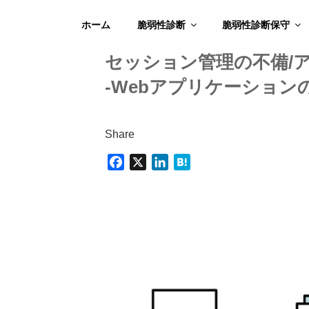
コ
ン
ホーム
脆弱性診断
脆弱性診断保守
テ
ン
セッション管理の不備/
ツ
-Webアプリケーションの
へ
ス
キ
Share
ッ
プ
F
X
L
H
a
i
a
c
n
t
e
k
e
b
e
n
o
d
a
o
I
k
n