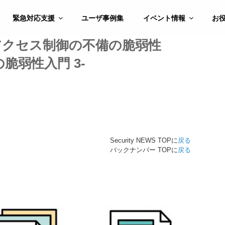
緊急対応支援
ユーザ事例集
イベント情報
お
アクセス制御の不備の脆弱性
脆弱性入門 3-
Security NEWS TOPに
戻る
バックナンバー TOPに
戻る