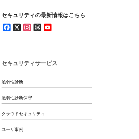
セキュリティの最新情報はこちら
F
X
I
T
Y
a
n
h
o
c
s
r
u
e
t
e
T
b
a
a
u
セキュリティサービス
o
g
d
b
o
r
s
e
k
a
脆弱性診断
m
脆弱性診断保守
クラウドセキュリティ
ユーザ事例