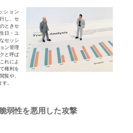
ッション
発行し、セ
のときセ
誕生日・ユ
なセッシ
ション管理
クと呼ば
これによ
て権利を
閲覧や、
ます。
脆弱性を悪用した攻撃