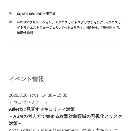
カ
SQAT® SECURITY 玉手箱
テ
タ
#WEBアプリケーション
、
＃クロスサイトスクリプティング
、
#クロスサ
ゴ
グ
イトリクエストフォージェリ
、
#セキュリティ
、
#脆弱性
、
#脆弱性入門
、
リ
脆弱性診断
ー
投
稿
ナ
イベント情報
ビ
ゲ
2026.8.26（水） 14:00～15:00
ー
＜ウェブセミナー＞
AI時代に見直すセキュリティ対策
シ
～ASMの考え方で始める攻撃対象領域の可視化とリスク
ョ
対策～
ン
ASM（Attack Surface Management）の考え方をもとに、