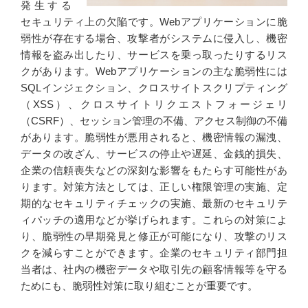
発生する
セキュリティ上の欠陥です。Webアプリケーションに脆
弱性が存在する場合、攻撃者がシステムに侵入し、機密
情報を盗み出したり、サービスを乗っ取ったりするリス
クがあります。Webアプリケーションの主な脆弱性には
SQLインジェクション、クロスサイトスクリプティング
（XSS）、クロスサイトリクエストフォージェリ
（CSRF）、セッション管理の不備、アクセス制御の不備
があります。脆弱性が悪用されると、機密情報の漏洩、
データの改ざん、サービスの停止や遅延、金銭的損失、
企業の信頼喪失などの深刻な影響をもたらす可能性があ
ります。対策方法としては、正しい権限管理の実施、定
期的なセキュリティチェックの実施、最新のセキュリテ
ィパッチの適用などが挙げられます。これらの対策によ
り、脆弱性の早期発見と修正が可能になり、攻撃のリス
クを減らすことができます。企業のセキュリティ部門担
当者は、社内の機密データや取引先の顧客情報等を守る
ためにも、脆弱性対策に取り組むことが重要です。