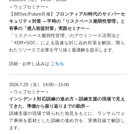
＜ウェブセミナー＞
【BBSec/Future共催】
フロンティアAI時代のサイバーセ
キュリティ対策 ～平時の「リスクベース脆弱性管理」と
有事の「侵入前提対策」実践セミナー～
「リスクベース脆弱性管理」のアウトソース活用法と、
「XDR×SOC」による迅速な封じ込め対策を解説。限ら
れたリソースで企業を守り抜く最適解を提示します。
詳細・お申し込みは
こちら
2026.7.29（水） 14:00～15:00
＜ウェブセミナー＞
インシデント対応訓練の進め方～訓練支援の現場で見え
てきた、準備から振り返りまでの勘所～
訓練支援の現場で得られた知見をもとに、ランサムウェ
ア事例を題材とした訓練の進め方を、実務目線で解説し
ます。