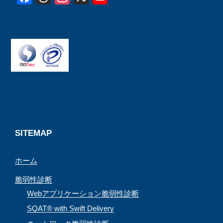
a
h
n
o
c
r
s
u
e
e
t
T
b
a
a
u
o
d
g
b
o
s
r
e
k
a
C
m
h
a
SITEMAP
n
ホーム
n
e
脆弱性診断
l
Webアプリケーション脆弱性診断
SQAT® with Swift Delivery