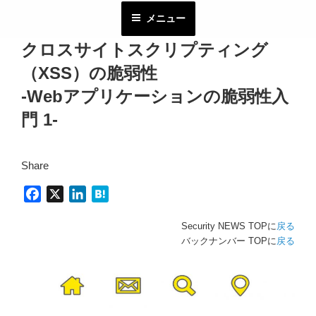
コ
メニュー
ン
テ
クロスサイトスクリプティング
ン
（XSS）の脆弱性
ツ
へ
-Webアプリケーションの脆弱性入
ス
門 1-
キ
ッ
プ
Share
F
X
L
H
a
i
a
Security NEWS TOPに
戻る
c
n
t
バックナンバー TOPに
戻る
e
k
e
b
e
n
o
d
a
o
I
k
n