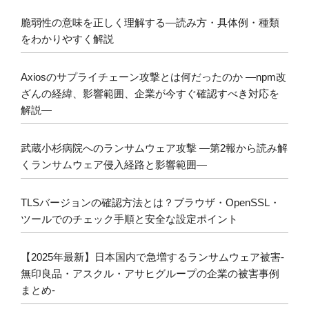
脆弱性の意味を正しく理解する―読み方・具体例・種類
をわかりやすく解説
Axiosのサプライチェーン攻撃とは何だったのか ―npm改
ざんの経緯、影響範囲、企業が今すぐ確認すべき対応を
解説―
武蔵小杉病院へのランサムウェア攻撃 ―第2報から読み解
くランサムウェア侵入経路と影響範囲―
TLSバージョンの確認方法とは？ブラウザ・OpenSSL・
ツールでのチェック手順と安全な設定ポイント
【2025年最新】日本国内で急増するランサムウェア被害-
無印良品・アスクル・アサヒグループの企業の被害事例
まとめ-