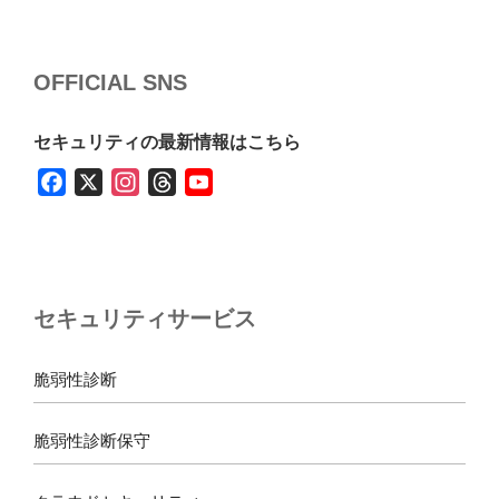
OFFICIAL SNS
セキュリティの最新情報はこちら
F
X
I
T
Y
a
n
h
o
c
s
r
u
e
t
e
T
b
a
a
u
セキュリティサービス
o
g
d
b
o
r
s
e
k
a
脆弱性診断
m
脆弱性診断保守