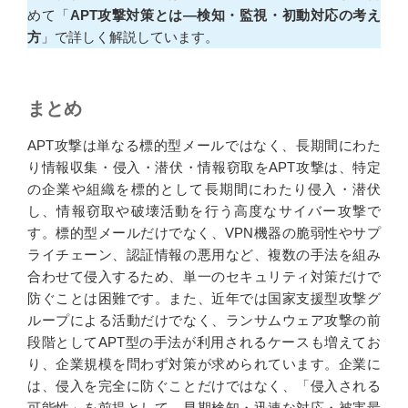
めて「
APT攻撃対策とは―検知・監視・初動対応の考え
方
」で詳しく解説しています。
まとめ
APT攻撃は単なる標的型メールではなく、長期間にわた
り情報収集・侵入・潜伏・情報窃取をAPT攻撃は、特定
の企業や組織を標的として長期間にわたり侵入・潜伏
し、情報窃取や破壊活動を行う高度なサイバー攻撃で
す。標的型メールだけでなく、VPN機器の脆弱性やサプ
ライチェーン、認証情報の悪用など、複数の手法を組み
合わせて侵入するため、単一のセキュリティ対策だけで
防ぐことは困難です。また、近年では国家支援型攻撃グ
ループによる活動だけでなく、ランサムウェア攻撃の前
段階としてAPT型の手法が利用されるケースも増えてお
り、企業規模を問わず対策が求められています。企業に
は、侵入を完全に防ぐことだけではなく、「侵入される
可能性」を前提として、早期検知・迅速な対応・被害最