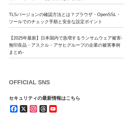
TLSバージョンの確認方法とは？ブラウザ・OpenSSL・
ツールでのチェック手順と安全な設定ポイント
【2025年最新】日本国内で急増するランサムウェア被害-
無印良品・アスクル・アサヒグループの企業の被害事例
まとめ-
OFFICIAL SNS
セキュリティの最新情報はこちら
F
X
I
T
Y
a
n
h
o
c
s
r
u
e
t
e
T