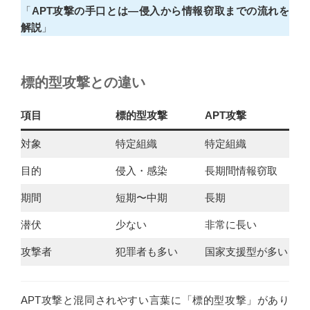
「
APT攻撃の手口とは―侵入から情報窃取までの流れを
解説
」
標的型攻撃との違い
項目
標的型攻撃
APT攻撃
対象
特定組織
特定組織
目的
侵入・感染
長期間情報窃取
期間
短期〜中期
長期
潜伏
少ない
非常に長い
攻撃者
犯罪者も多い
国家支援型が多い
APT攻撃と混同されやすい言葉に「標的型攻撃」があり