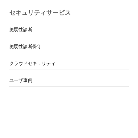
b
a
a
u
セキュリティサービス
o
g
d
b
o
r
s
e
k
a
脆弱性診断
m
脆弱性診断保守
クラウドセキュリティ
ユーザ事例