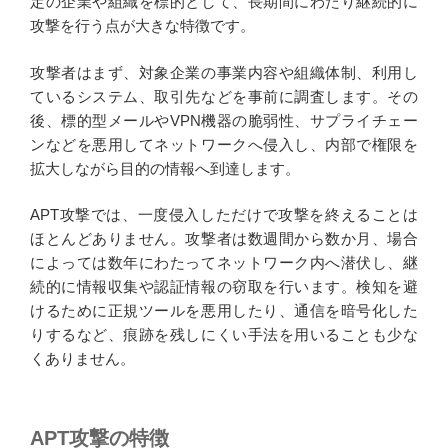
定の企業や組織を標的として、長期間にわたり継続的に
攻撃を行う点が大きな特徴です。
攻撃者はまず、対象企業の事業内容や組織体制、利用し
ているシステム、取引先などを事前に調査します。その
後、標的型メールやVPN機器の脆弱性、サプライチェー
ンなどを悪用してネットワークへ侵入し、内部で権限を
拡大しながら目的の情報へ到達します。
APT攻撃では、一度侵入しただけで攻撃を終えることは
ほとんどありません。攻撃者は数週間から数か月、場合
によっては数年にわたってネットワーク内へ潜伏し、継
続的に情報収集や認証情報の窃取を行います。検知を避
けるために正規ツールを悪用したり、通信を暗号化した
りするなど、痕跡を残しにくい手法を用いることも少な
くありません。
APT攻撃の特徴