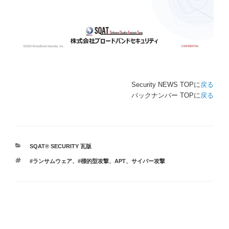
Security NEWS TOPに
戻る
バックナンバー TOPに
戻る
カ
SQAT® SECURITY 瓦版
テ
タ
#ランサムウェア
、
#標的型攻撃
、
APT
、
サイバー攻撃
ゴ
グ
リ
ー
投
稿