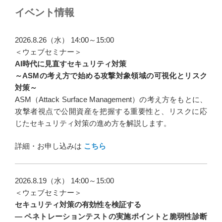
ナ
イベント情報
ビ
ゲ
2026.8.26（水） 14:00～15:00
ー
＜ウェブセミナー＞
AI時代に見直すセキュリティ対策
シ
～ASMの考え方で始める攻撃対象領域の可視化とリスク
ョ
対策～
ン
ASM（Attack Surface Management）の考え方をもとに、
攻撃者視点で公開資産を把握する重要性と、リスクに応
じたセキュリティ対策の進め方を解説します。
詳細・お申し込みは
こちら
2026.8.19（水） 14:00～15:00
＜ウェブセミナー＞
セキュリティ対策の有効性を検証する
― ペネトレーションテストの実施ポイントと脆弱性診断