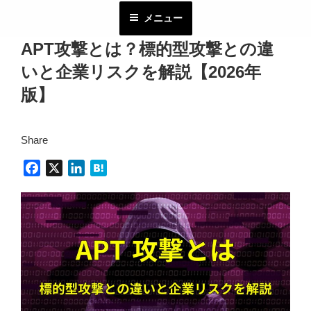
コ
メニュー
ン
テ
APT攻撃とは？標的型攻撃との違
ン
いと企業リスクを解説【2026年
ツ
へ
版】
ス
キ
Share
ッ
プ
F
X
L
H
a
i
a
c
n
t
e
k
e
b
e
n
o
d
a
o
I
k
n