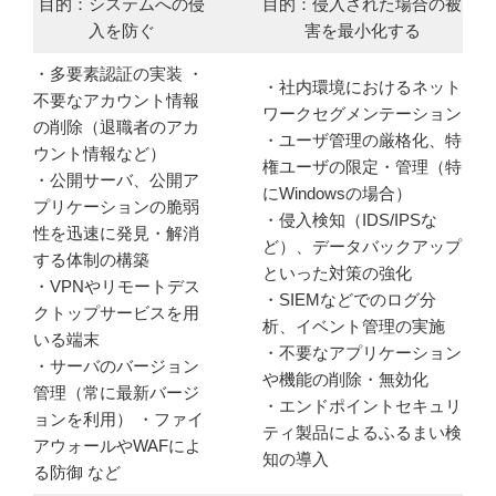
目的：システムへの侵
目的：侵入された場合の被
入を防ぐ
害を最小化する
・多要素認証の実装 ・
・社内環境におけるネット
不要なアカウント情報
ワークセグメンテーション
の削除（退職者のアカ
・ユーザ管理の厳格化、特
ウント情報など）
権ユーザの限定・管理（特
・公開サーバ、公開ア
にWindowsの場合）
プリケーションの脆弱
・侵入検知（IDS/IPSな
性を迅速に発見・解消
ど）、データバックアップ
する体制の構築
といった対策の強化
・VPNやリモートデス
・SIEMなどでのログ分
クトップサービスを用
析、イベント管理の実施
いる端末
・不要なアプリケーション
・サーバのバージョン
や機能の削除・無効化
管理（常に最新バージ
・エンドポイントセキュリ
ョンを利用） ・ファイ
ティ製品によるふるまい検
アウォールやWAFによ
知の導入
る防御 など