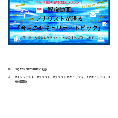
カ
SQAT® SECURITY 瓦版
テ
タ
#インシデント
、
#クラウド
、
#クラウドセキュリティ
、
#セキュリティ
、
#
ゴ
グ
情報漏洩
リ
ー
投
稿