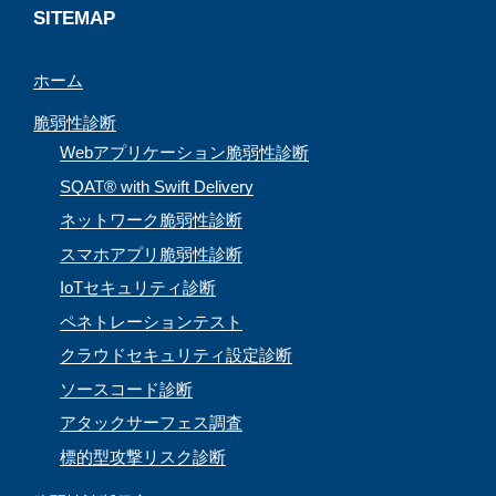
a
SITEMAP
n
ホーム
n
e
脆弱性診断
l
Webアプリケーション脆弱性診断
SQAT® with Swift Delivery
ネットワーク脆弱性診断
スマホアプリ脆弱性診断
IoTセキュリティ診断
ペネトレーションテスト
クラウドセキュリティ設定診断
ソースコード診断
アタックサーフェス調査
標的型攻撃リスク診断