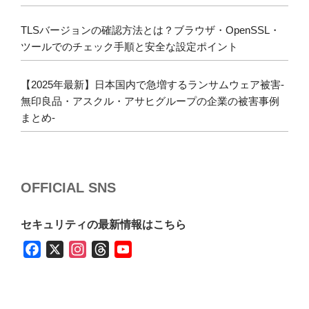
TLSバージョンの確認方法とは？ブラウザ・OpenSSL・
ツールでのチェック手順と安全な設定ポイント
【2025年最新】日本国内で急増するランサムウェア被害-
無印良品・アスクル・アサヒグループの企業の被害事例
まとめ-
OFFICIAL SNS
セキュリティの最新情報はこちら
F
X
I
T
Y
a
n
h
o
c
s
r
u
e
t
e
T