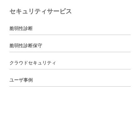
b
a
a
u
セキュリティサービス
o
g
d
b
o
r
s
e
k
a
脆弱性診断
m
脆弱性診断保守
クラウドセキュリティ
ユーザ事例