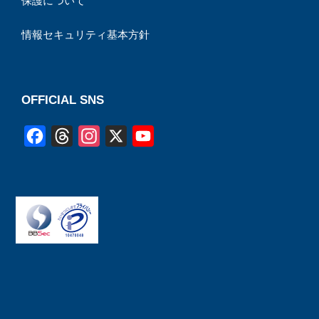
保護について
情報セキュリティ基本方針
OFFICIAL SNS
F
T
I
X
Y
a
h
n
o
c
r
s
u
e
e
t
T
b
a
a
u
o
d
g
b
o
s
r
e
k
a
C
m
h