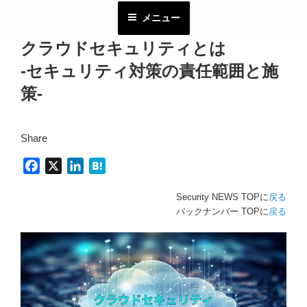
コ
メニュー
ン
テ
クラウドセキュリティとは
ン
-セキュリティ対策の責任範囲と施
ツ
へ
策-
ス
キ
Share
ッ
プ
F
X
L
H
a
i
a
Security NEWS TOPに
戻る
c
n
t
バックナンバー TOPに
戻る
e
k
e
b
e
n
o
d
a
o
I
k
n