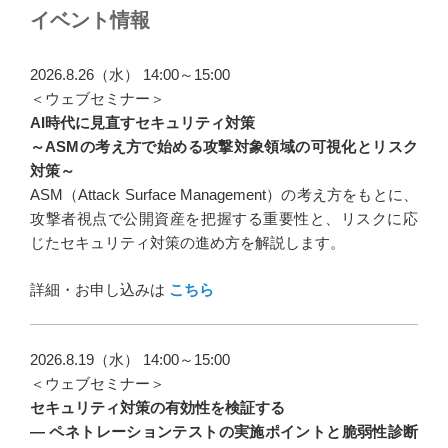
ナ
イベント情報
ビ
ゲ
2026.8.26（水） 14:00～15:00
ー
＜ウェブセミナー＞
AI時代に見直すセキュリティ対策
シ
～ASMの考え方で始める攻撃対象領域の可視化とリスク
ョ
対策～
ン
ASM（Attack Surface Management）の考え方をもとに、
攻撃者視点で公開資産を把握する重要性と、リスクに応
じたセキュリティ対策の進め方を解説します。
詳細・お申し込みは
こちら
2026.8.19（水） 14:00～15:00
＜ウェブセミナー＞
セキュリティ対策の有効性を検証する
― ペネトレーションテストの実施ポイントと脆弱性診断