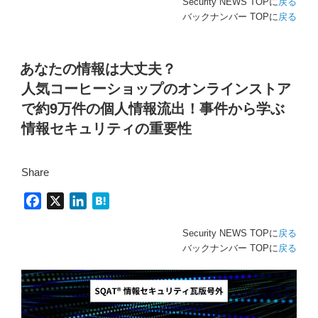
Security NEWS TOPに
戻る
バックナンバー TOPに
戻る
あなたの情報は大丈夫？
人気コーヒーショップのオンラインストア
で約9万件の個人情報流出！事件から学ぶ
情報セキュリティの重要性
Share
F
X
L
H
a
i
a
Security NEWS TOPに
戻る
c
n
t
バックナンバー TOPに
戻る
e
k
e
b
e
n
o
d
a
o
I