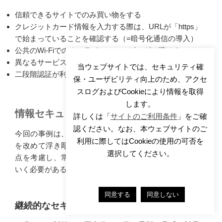
信頼できるサイトでのみ買い物をする
クレジットカード情報を入力する際は、URLが「https」
で始まっていることを確認する（=暗号化通信の導入）
公共のWi-Fiでのオンラインショッピングは避ける
異なるサービスごとに別々のパスワードを使用する
当ウェブサイトでは、セキュリティ確
二段階認証が利用可能な場合は積極的に活用する
保・ユーザビリティ向上のため、アクセ
スログおよびCookieにより情報を取得
します。
情報セキュリティの重要性
詳しくは「
サイトのご利用条件
」をご確
認ください。なお、本ウェブサイトのご
今回の事例は、企業における情報セキュリティの重要性
利用に際してはCookieの使用の可否を
を改めて浮き彫りにしました。今後企業は以下のような
選択してください。
点を考慮し、常にセキュリティ対策を見直し、強化して
いく必要があるでしょう。
同意する
同意しない
継続的なセキュリティ対策の実施