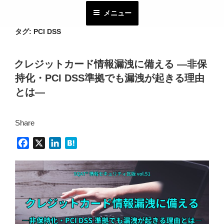
コ
メニュー
ン
テ
タグ:
PCI DSS
ン
ツ
クレジットカード情報漏洩に備える ―非保
へ
持化・PCI DSS準拠でも漏洩が起きる理由
ス
キ
とは―
ッ
プ
Share
F
X
L
H
a
i
a
c
n
t
e
k
e
b
e
n
o
d
a
o
I