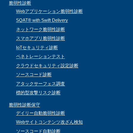
e
脆弱性診断
l
Webアプリケーション脆弱性診断
SQAT® with Swift Delivery
ネットワーク脆弱性診断
スマホアプリ脆弱性診断
IoTセキュリティ診断
ペネトレーションテスト
クラウドセキュリティ設定診断
ソースコード診断
アタックサーフェス調査
標的型攻撃リスク診断
脆弱性診断保守
デイリー自動脆弱性診断
Webサイトコンテンツ改ざん検知
ソースコード自動診断