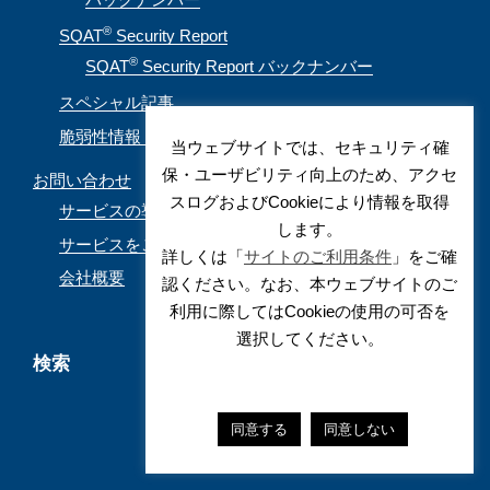
®
SQAT
Security Report
®
SQAT
Security Report バックナンバー
スペシャル記事
脆弱性情報（CVE取得情報）
当ウェブサイトでは、セキュリティ確
保・ユーザビリティ向上のため、アクセ
お問い合わせ
スログおよびCookieにより情報を取得
サービスの導入を検討されているお客様
します。
サービスをご利用されているお客様
詳しくは「
サイトのご利用条件
」をご確
会社概要
認ください。なお、本ウェブサイトのご
利用に際してはCookieの使用の可否を
選択してください。
検索
同意する
同意しない