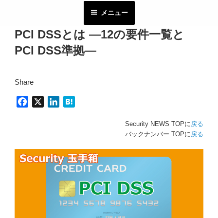
コ
メニュー
ン
テ
PCI DSSとは ―12の要件一覧と
ン
PCI DSS準拠―
ツ
へ
ス
Share
キ
ッ
F
X
L
H
プ
a
i
a
Security NEWS TOPに
戻る
c
n
t
バックナンバー TOPに
戻る
e
k
e
b
e
n
o
d
a
o
I
k
n