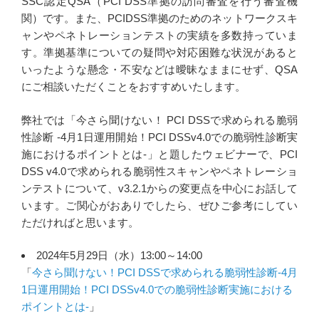
SSC認定QSA（PCI DSS準拠の訪問審査を行う審査機
関）です。また、PCIDSS準拠のためのネットワークスキ
ャンやペネトレーションテストの実績を多数持っていま
す。準拠基準についての疑問や対応困難な状況があると
いったような懸念・不安などは曖昧なままにせず、QSA
にご相談いただくことをおすすめいたします。
弊社では「今さら聞けない！ PCI DSSで求められる脆弱
性診断 -4月1日運用開始！PCI DSSv4.0での脆弱性診断実
施におけるポイントとは-」と題したウェビナーで、PCI
DSS v4.0で求められる脆弱性スキャンやペネトレーショ
ンテストについて、v3.2.1からの変更点を中心にお話して
います。ご関心がおありでしたら、ぜひご参考にしてい
ただければと思います。
2024年5月29日（水）13:00～14:00
「
今さら聞けない！PCI DSSで求められる脆弱性診断-4月
1日運用開始！PCI DSSv4.0での脆弱性診断実施における
ポイントとは-
」