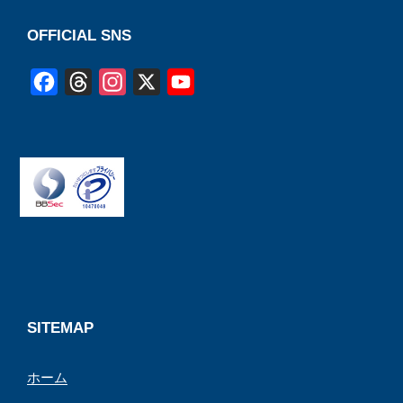
OFFICIAL SNS
F
T
I
X
Y
a
h
n
o
c
r
s
u
e
e
t
T
b
a
a
u
o
d
g
b
o
s
r
e
k
a
C
m
h
a
SITEMAP
n
ホーム
n