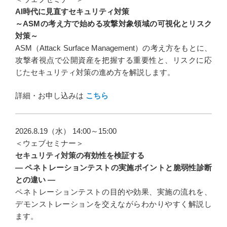
AI時代に見直すセキュリティ対策
シ
～ASMの考え方で始める攻撃対象領域の可視化とリスク
ョ
対策～
ン
ASM（Attack Surface Management）の考え方をもとに、
攻撃者視点で公開資産を把握する重要性と、リスクに応
じたセキュリティ対策の進め方を解説します。
詳細・お申し込みは
こちら
2026.8.19（水） 14:00～15:00
＜ウェブセミナー＞
セキュリティ対策の有効性を検証する
― ペネトレーションテストの実施ポイントと脆弱性診断
との違い ―
ペネトレーションテストの目的や効果、実施の流れを、
デモンストレーションを交えながらわかりやすく解説し
ます。