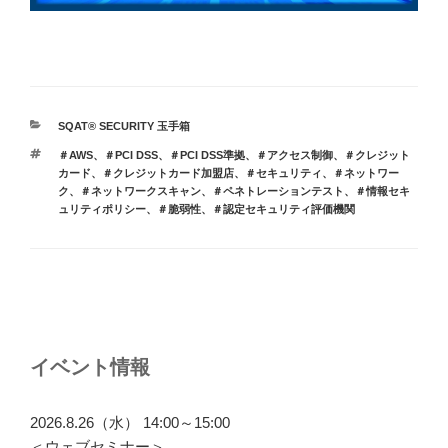
カ
SQAT® SECURITY 玉手箱
テ
タ
＃AWS
、
＃PCI DSS
、
＃PCI DSS準拠
、
＃アクセス制御
、
＃クレジット
ゴ
グ
カード
、
＃クレジットカード加盟店
、
＃セキュリティ
、
＃ネットワー
リ
ク
、
＃ネットワークスキャン
、
＃ペネトレーションテスト
、
＃情報セキ
ー
ュリティポリシー
、
＃脆弱性
、
＃認定セキュリティ評価機関
投
稿
ナ
イベント情報
ビ
ゲ
2026.8.26（水） 14:00～15:00
ー
＜ウェブセミナー＞