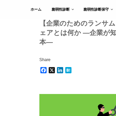
コ
ン
ホーム
脆弱性診断
脆弱性診断保守
テ
ン
【企業のためのランサム
ツ
ェアとは何か ―企業が
へ
ス
本―
キ
ッ
プ
Share
F
X
L
H
a
i
a
c
n
t
e
k
e
b
e
n
o
d
a
o
I
k
n