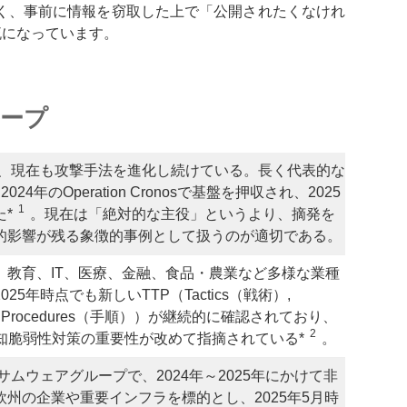
く、事前に情報を窃取した上で「公開されたくなけれ
流になっています。
ープ
れ、現在も攻撃手法を進化し続けている。長く代表的な
24年のOperation Cronosで基盤を押収され、2025
1
*
。現在は「絶対的な主役」というより、摘発を
的影響が残る象徴的事例として扱うのが適切である。
、教育、IT、医療、金融、食品・農業など多様な業種
5年時点でも新しいTTP（Tactics（戦術）,
 and Procedures（手順））が継続的に確認されており、
2
知脆弱性対策の重要性が改めて指摘されている*
。
サムウェアグループで、2024年～2025年にかけて非
州の企業や重要インフラを標的とし、2025年5月時