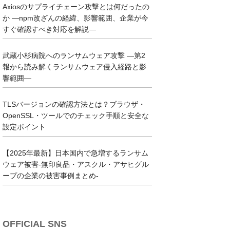
Axiosのサプライチェーン攻撃とは何だったの
か ―npm改ざんの経緯、影響範囲、企業が今
すぐ確認すべき対応を解説―
武蔵小杉病院へのランサムウェア攻撃 ―第2
報から読み解くランサムウェア侵入経路と影
響範囲―
TLSバージョンの確認方法とは？ブラウザ・
OpenSSL・ツールでのチェック手順と安全な
設定ポイント
【2025年最新】日本国内で急増するランサム
ウェア被害-無印良品・アスクル・アサヒグル
ープの企業の被害事例まとめ-
OFFICIAL SNS