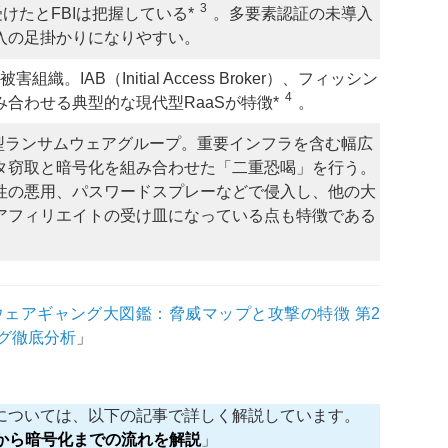
3
けたとFBIは把握している*
。多要素認証の未導入
入の足掛かりになりやすい。
組織。IAB（Initial Access Broker）、フィッシン
4
合わせる典型的な現代型RaaSが特徴*
。
aS型ランサムウェアグループ。重要インフラを含む幅広
タ窃取と暗号化を組み合わせた「二重恐喝」を行う。
性の悪用、パスワードスプレーなどで侵入し、他の大
アフィリエイトの受け皿になっている点も特徴である
ムウェアギャング大図鑑：脅威マップと攻撃の特徴 第2
ング徹底分析
」
については、以下の記事で詳しく解説しています。
入から暗号化までの流れを解説
」