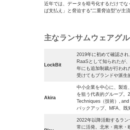
近年では、データを暗号化するだけでな
ば支払え」と脅迫する“二重脅迫型”が主
主なランサムウェアグル
2019年に初めて確認さ
RaaSとして知られたが、20
LockBit
年にも追加制裁が行われた
受けてもブランドや派生
中小企業を中心に、製造
を狙う代表的グループ。202
Akira
Techniques（技術）,
バックアップ、MFA、既
2022年以降活動するラン
常に活発。北米・南米・欧