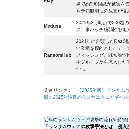
Play
点で約900組織が被害を受
や既知脆弱性の放置が侵
2025年2月時点で300超の被害
Medusa
グ、未パッチ脆弱性を組み
2024年に台頭したRa
い業種を標的とし、デー
RansomHub
フィッシング、既知脆弱
手グループから流入した
5
*
。
関連リンク：「
【2025年版】ランサ
回：2025年注目のランサムウェアギャ
近年のランサムウェア攻撃の流れや特徴
「
ランサムウェアの攻撃手法とは – 侵