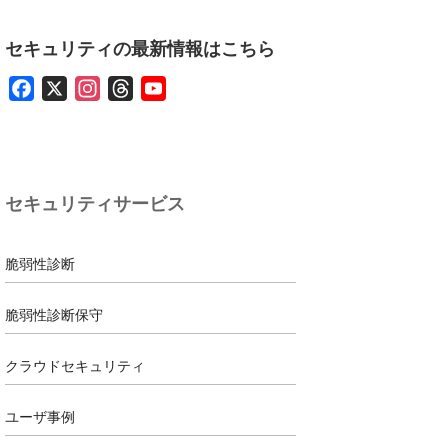
セキュリティの最新情報はこちら
F
X
I
T
Y
a
n
h
o
c
s
r
u
e
t
e
T
b
a
a
u
セキュリティサービス
o
g
d
b
o
r
s
e
k
a
脆弱性診断
m
脆弱性診断保守
クラウドセキュリティ
ユーザ事例